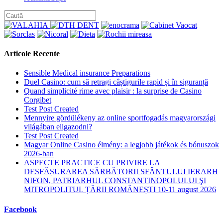
category:
Articole Recente
Sensible Medical insurance Preparations
Duel Casino: cum să retragi câștigurile rapid și în siguranță
Quand simplicité rime avec plaisir : la surprise de Casino
Corgibet
Test Post Created
Mennyire gördülékeny az online sportfogadás magyarországi
világában eligazodni?
Test Post Created
Magyar Online Casino élmény: a legjobb játékok és bónuszok
2026-ban
ASPECTE PRACTICE CU PRIVIRE LA
DESFĂȘURAREA SĂRBĂTORII SFÂNTULUI IERARH
NIFON, PATRIARHUL CONSTANTINOPOLULUI ŞI
MITROPOLITUL ȚĂRII ROMÂNEȘTI 10-11 august 2026
Facebook