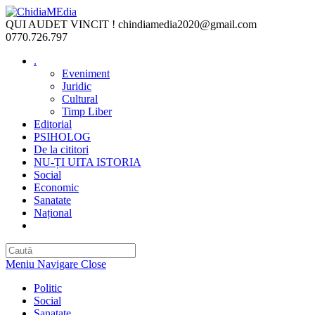
Skip
to
QUI AUDET VINCIT !
chindiamedia2020@gmail.com
content
0770.726.797
.
Eveniment
Juridic
Cultural
Timp Liber
Editorial
PSIHOLOG
De la cititori
NU-ȚI UITA ISTORIA
Social
Economic
Sanatate
Național
Toggle
website
search
Meniu Navigare
Close
Politic
Social
Sanatate