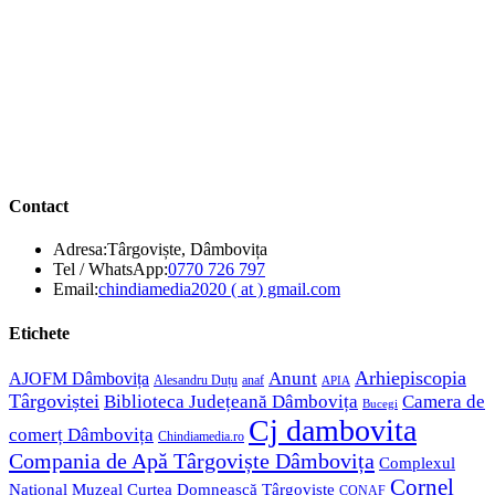
Contact
Adresa:
Târgoviște, Dâmbovița
Opens
Tel / WhatsApp:
0770 726 797
in
Opens
Email:
chindiamedia2020 ( at ) gmail.com
your
in
application
your
Etichete
application
Anunt
Arhiepiscopia
AJOFM Dâmbovița
Alesandru Duțu
anaf
APIA
Târgoviștei
Biblioteca Județeană Dâmbovița
Camera de
Bucegi
Cj dambovita
comerț Dâmbovița
Chindiamedia.ro
Compania de Apă Târgoviște Dâmbovița
Complexul
Cornel
Național Muzeal Curtea Domnească Târgoviște
CONAF