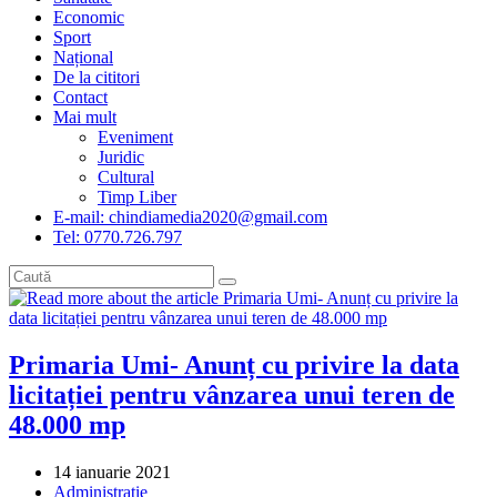
Economic
Sport
Național
De la cititori
Contact
Mai mult
Eveniment
Juridic
Cultural
Timp Liber
E-mail: chindiamedia2020@gmail.com
Tel: 0770.726.797
Primaria Umi- Anunț cu privire la data
licitației pentru vânzarea unui teren de
48.000 mp
Post
14 ianuarie 2021
published:
Post
Administrație