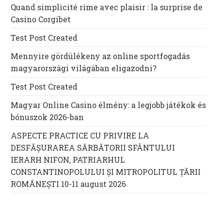
Quand simplicité rime avec plaisir : la surprise de
Casino Corgibet
Test Post Created
Mennyire gördülékeny az online sportfogadás
magyarországi világában eligazodni?
Test Post Created
Magyar Online Casino élmény: a legjobb játékok és
bónuszok 2026-ban
ASPECTE PRACTICE CU PRIVIRE LA
DESFĂȘURAREA SĂRBĂTORII SFÂNTULUI
IERARH NIFON, PATRIARHUL
CONSTANTINOPOLULUI ŞI MITROPOLITUL ȚĂRII
ROMÂNEȘTI 10-11 august 2026