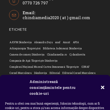
0770 726 797
Opens
Email:
in
chindiamedia2020 ( at ) gmail.com
Opens
your
in
application
your
ETICHETE
applicatio
AJOFM Dâmbovița
Alesandru Duțu
anaf
Anunt
APIA
Arhiepiscopia Târgoviștei
Biblioteca Județeană Dâmbovița
Camera de comerț Dâmbovița
Chindiamedia.ro
Cj dambovita
Compania de Apă Târgoviște Dâmbovița
Complexul Național Muzeal Curtea Domnească Târgoviște
CONAF
Cornel Marculescu
Dâmbovița
Editorial
Editorial Cornel Marculescu
Editorial literar
Electrica
Flori Bungete
Guvern
Administrează
intreruperi energie electrica
ipj dambovita
ISU "Basarab I" Dâmbovița
consimțămintele pentru
Isu dambovita Basarab I Dambovita
ITM Dambovita
cookie-uri
JURNAL DE CĂLĂTORIE
Laurențiu Ștefan Szemkovics
MApN
Pentru a oferi cea mai bună experiență, folosim tehnologii, cum ar fi
Ministerul Educației
ministerul sanatatii
Nu-ți uita istoria
Oana Filip
cookie-uri, pentru a stoca și/sau accesa informațiile despre dispozitive.
Prefectura dambovita
Primaria Dragodana
Primaria Lucieni