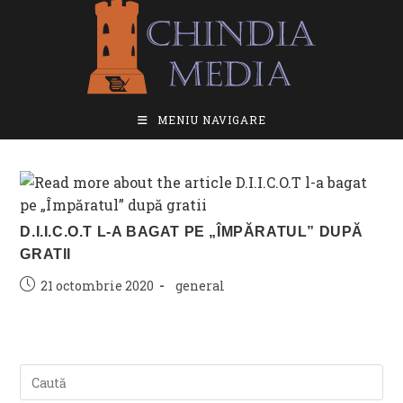
Skip
to
content
MENIU NAVIGARE
D.I.I.C.O.T L-A BAGAT PE „ÎMPĂRATUL” DUPĂ
GRATII
Post
Post
21 octombrie 2020
general
published:
category: