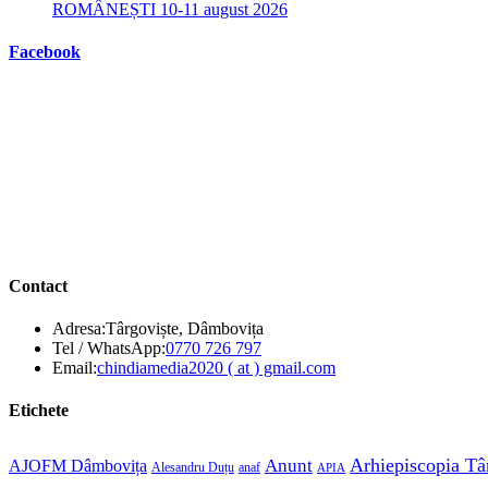
ROMÂNEȘTI 10-11 august 2026
Facebook
Contact
Adresa:
Târgoviște, Dâmbovița
Opens
Tel / WhatsApp:
0770 726 797
in
Opens
Email:
chindiamedia2020 ( at ) gmail.com
your
in
application
your
Etichete
application
Anunt
Arhiepiscopia Tâ
AJOFM Dâmbovița
Alesandru Duțu
anaf
APIA