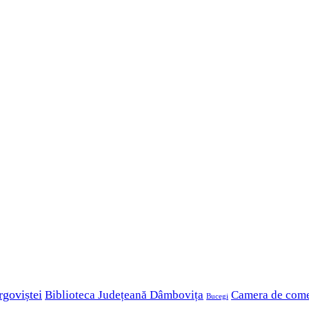
rgoviștei
Biblioteca Județeană Dâmbovița
Camera de com
Bucegi