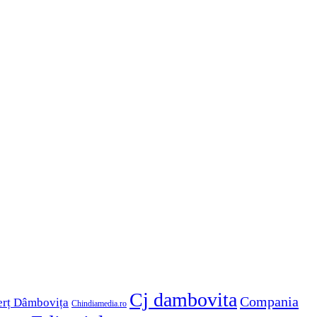
Cj dambovita
Compania
erț Dâmbovița
Chindiamedia.ro