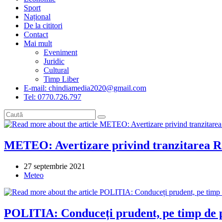
Sport
Național
De la cititori
Contact
Mai mult
Eveniment
Juridic
Cultural
Timp Liber
E-mail: chindiamedia2020@gmail.com
Tel: 0770.726.797
METEO: Avertizare privind tranzitarea Rom
Post
27 septembrie 2021
published:
Post
Meteo
category:
POLITIA: Conduceți prudent, pe timp de p