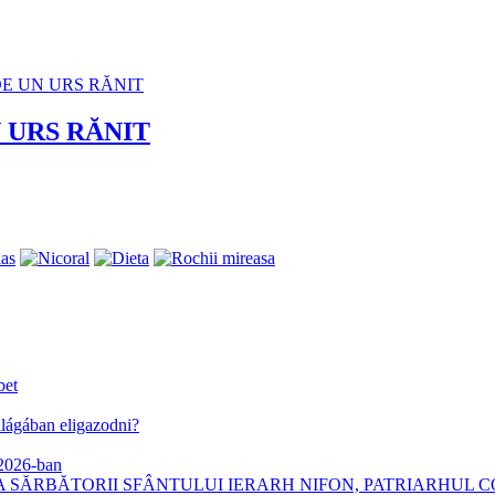
 URS RĂNIT
bet
lágában eligazodni?
 2026-ban
 SĂRBĂTORII SFÂNTULUI IERARH NIFON, PATRIARHUL C