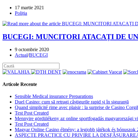
Post
17 martie 2021
published:
Post
Poliția
category:
BUCEGI: MUNCITORI ATACAȚI DE UN
Post
9 octombrie 2020
published:
Post
Actual
/
BUCEGI
category:
Articole Recente
Sensible Medical insurance Preparations
Duel Casino: cum să retragi câștigurile rapid și în siguranță
Quand simplicité rime avec plaisir : la surprise de Casino Corgi
Test Post Created
Mennyire gördülékeny az online sportfogadás magyarországi vi
Test Post Created
Magyar Online Casino élmény: a legjobb játékok és bónuszok
ASPECTE PRACTICE CU PRIVIRE LA DESFĂȘURAREA