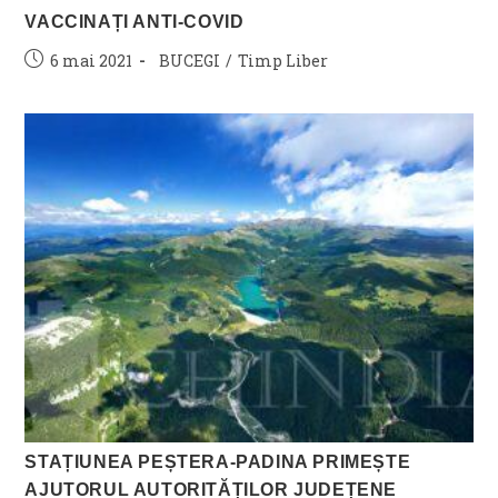
VACCINAȚI ANTI-COVID
Post
Post
6 mai 2021
BUCEGI
/
Timp Liber
published:
category:
STAȚIUNEA PEȘTERA-PADINA PRIMEȘTE
AJUTORUL AUTORITĂȚILOR JUDEȚENE