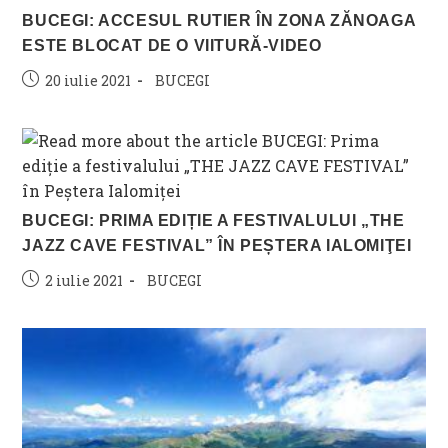
BUCEGI: ACCESUL RUTIER ÎN ZONA ZĂNOAGA
ESTE BLOCAT DE O VIITURĂ-VIDEO
Post
Post
20 iulie 2021
BUCEGI
published:
category:
BUCEGI: PRIMA EDIȚIE A FESTIVALULUI „THE
JAZZ CAVE FESTIVAL” ÎN PEȘTERA IALOMIŢEI
Post
Post
2 iulie 2021
BUCEGI
published:
category: