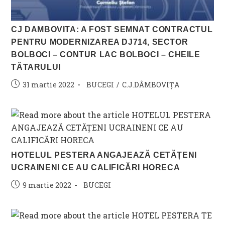
CJ DAMBOVITA: A FOST SEMNAT CONTRACTUL
PENTRU MODERNIZAREA DJ714, SECTOR
BOLBOCI – CONTUR LAC BOLBOCI – CHEILE
TĂTARULUI
Post
Post
31 martie 2022
BUCEGI
/
C.J.DÂMBOVIȚA
published:
category:
HOTELUL PESTERA ANGAJEAZĂ CETĂȚENI
UCRAINENI CE AU CALIFICĂRI HORECA
Post
Post
9 martie 2022
BUCEGI
published:
category: