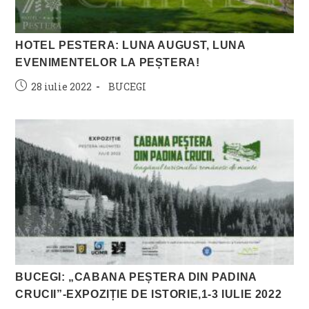
HOTEL PESTERA: LUNA AUGUST, LUNA
EVENIMENTELOR LA PEȘTERA!
Post
Post
28 iulie 2022
BUCEGI
published:
category:
BUCEGI: „CABANA PEȘTERA DIN PADINA
CRUCII”-EXPOZIȚIE DE ISTORIE,1-3 IULIE 2022