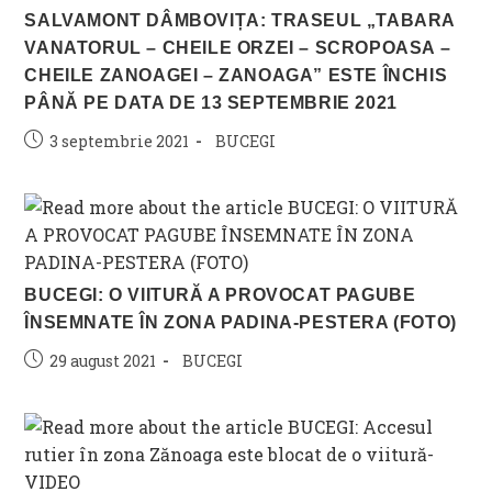
SALVAMONT DÂMBOVIȚA: TRASEUL „TABARA
VANATORUL – CHEILE ORZEI – SCROPOASA –
CHEILE ZANOAGEI – ZANOAGA” ESTE ÎNCHIS
PÂNĂ PE DATA DE 13 SEPTEMBRIE 2021
Post
Post
3 septembrie 2021
BUCEGI
published:
category:
BUCEGI: O VIITURĂ A PROVOCAT PAGUBE
ÎNSEMNATE ÎN ZONA PADINA-PESTERA (FOTO)
Post
Post
29 august 2021
BUCEGI
published:
category: