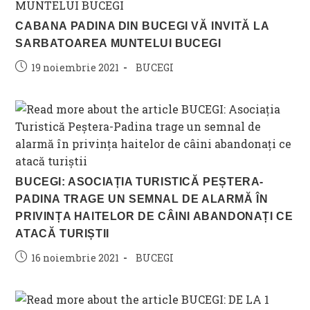
CABANA PADINA DIN BUCEGI VĂ INVITĂ LA
SARBATOAREA MUNTELUI BUCEGI
Post
Post
19 noiembrie 2021
BUCEGI
published:
category:
BUCEGI: ASOCIAȚIA TURISTICĂ PEȘTERA-
PADINA TRAGE UN SEMNAL DE ALARMĂ ÎN
PRIVINȚA HAITELOR DE CÂINI ABANDONAȚI CE
ATACĂ TURIȘTII
Post
Post
16 noiembrie 2021
BUCEGI
published:
category: