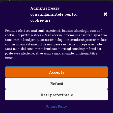
Târgoviște, Dâmbovița
Administrează
Tel / WhatsApp:
consimțămintele pentru
0770 726 797
cookie-uri
Opens
Email:
in
Pentru a oferi cea mai bună experiență, folosim tehnologii, cum ar fi
chindiamedia2020 ( at ) gmail.com
Opens
your
cookie-uri, pentru a stoca și/sau accesa informațiile despre dispozitive.
in
application
Consimțământul pentru aceste tehnologii ne permite să procesăm date,
your
cum ar fi comportamentul de navigare sau ID-uri unice pe acest site.
ETICHETE
applicatio
Dacă nu îți dai consimțământul sau îți retragi consimțământul dat
poate avea afecte negative asupra unor anumite funcționalități și
funcții.
AJOFM Dâmbovița
Alesandru Duțu
anaf
Anunt
APIA
Arhiepiscopia Târgoviștei
Biblioteca Județeană Dâmbovița
Acceptă
Camera de comerț Dâmbovița
Chindiamedia.ro
Cj dambovita
Compania de Apă Târgoviște Dâmbovița
Refuză
Complexul Național Muzeal Curtea Domnească Târgoviște
CONAF
Cornel Marculescu
Dâmbovița
Editorial
Editorial Cornel Marculescu
Vezi preferințele
Editorial literar
Electrica
Flori Bungete
Guvern
intreruperi energie electrica
ipj dambovita
ISU "Basarab I" Dâmbovița
Privacy Policy
Isu dambovita Basarab I Dambovita
ITM Dambovita