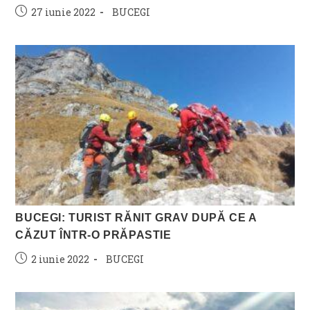
Post
Post
27 iunie 2022
BUCEGI
published:
category:
BUCEGI: TURIST RĂNIT GRAV DUPĂ CE A
CĂZUT ÎNTR-O PRĂPASTIE
Post
Post
2 iunie 2022
BUCEGI
published:
category: