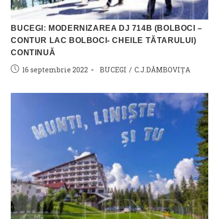
BUCEGI: MODERNIZAREA DJ 714B (BOLBOCI –
CONTUR LAC BOLBOCI- CHEILE TĂTARULUI)
CONTINUĂ
Post
Post
16 septembrie 2022
BUCEGI
/
C.J.DÂMBOVIȚA
published:
category: