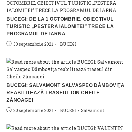
BUCEGI: DE LA 1 OCTOMBRIE, OBIECTIVUL
TURISTIC „PESTERA IALOMITEI” TRECE LA
PROGRAMUL DE IARNA
Post
Post
30 septembrie 2021
BUCEGI
published:
category:
BUCEGI: SALVAMONT SALVASPEO DÂMBOVIŢA
REABILITEAZĂ TRASEUL DIN CHEILE
ZĂNOAGEI
Post
Post
20 septembrie 2021
BUCEGI
/
Salvamont
published:
category: