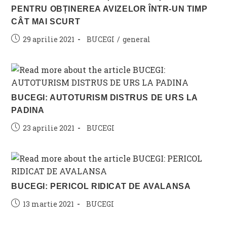
PENTRU OBȚINEREA AVIZELOR ÎNTR-UN TIMP
CÂT MAI SCURT
Post
Post
29 aprilie 2021
BUCEGI
/
general
published:
category:
BUCEGI: AUTOTURISM DISTRUS DE URS LA
PADINA
Post
Post
23 aprilie 2021
BUCEGI
published:
category:
BUCEGI: PERICOL RIDICAT DE AVALANSA
Post
Post
13 martie 2021
BUCEGI
published:
category: