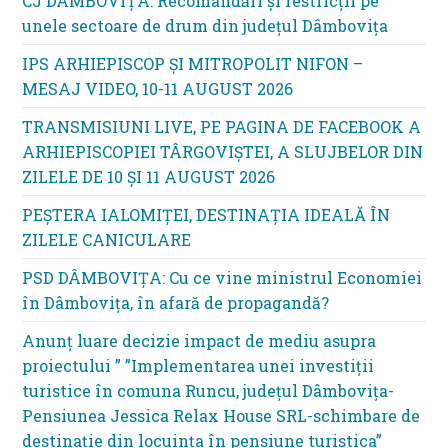
CJ DÂMBOVIȚA: Recomandări și restricții pe
unele sectoare de drum din județul Dâmbovița
IPS ARHIEPISCOP ȘI MITROPOLIT NIFON –
MESAJ VIDEO, 10-11 AUGUST 2026
TRANSMISIUNI LIVE, PE PAGINA DE FACEBOOK A
ARHIEPISCOPIEI TÂRGOVIȘTEI, A SLUJBELOR DIN
ZILELE DE 10 ȘI 11 AUGUST 2026
PEȘTERA IALOMIȚEI, DESTINAȚIA IDEALĂ ÎN
ZILELE CANICULARE
PSD DÂMBOVIȚA: Cu ce vine ministrul Economiei
în Dâmbovița, în afară de propagandă?
Anunț luare decizie impact de mediu asupra
proiectului ” ”Implementarea unei investiții
turistice în comuna Runcu, județul Dâmbovița-
Pensiunea Jessica Relax House SRL-schimbare de
destinație din locuința în pensiune turistica”