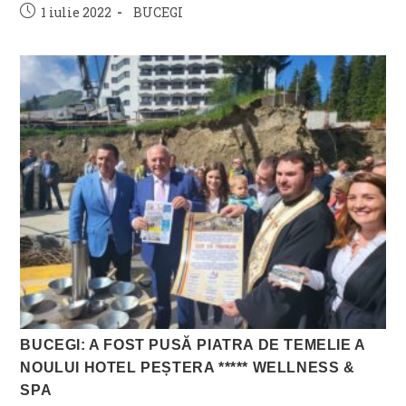
Post
Post
1 iulie 2022
BUCEGI
published:
category:
BUCEGI: A FOST PUSĂ PIATRA DE TEMELIE A
NOULUI HOTEL PEȘTERA ***** WELLNESS &
SPA