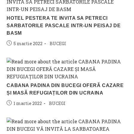
HOTEL PESTERA TE INVITA SA PETRECI
SARBATORILE PASCALE INTR-UN PEISAJ DE
BASM
Post
Post
5 martie 2022
BUCEGI
published:
category:
CABANA PADINA DIN BUCEGI OFERĂ CAZARE
ȘI MASĂ REFUGIAȚILOR DIN UCRAINA
Post
Post
1 martie 2022
BUCEGI
published:
category: