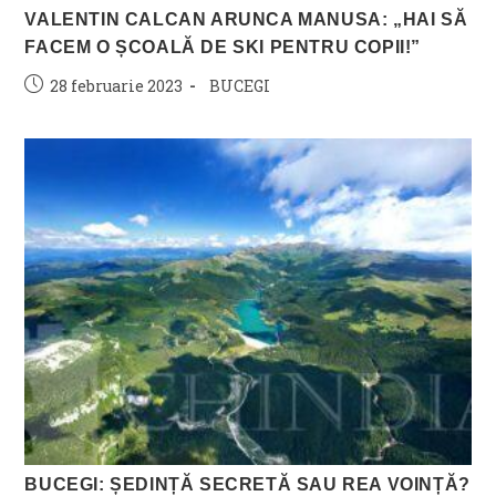
VALENTIN CALCAN ARUNCA MANUSA: „HAI SĂ
FACEM O ȘCOALĂ DE SKI PENTRU COPII!”
Post
Post
28 februarie 2023
BUCEGI
published:
category:
BUCEGI: ȘEDINȚĂ SECRETĂ SAU REA VOINȚĂ?