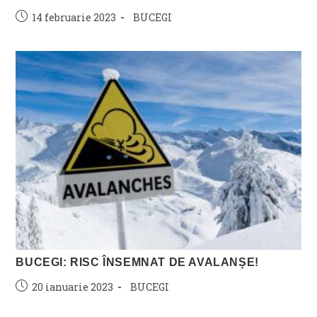
Post
Post
14 februarie 2023
BUCEGI
published:
category:
BUCEGI: RISC ÎNSEMNAT DE AVALANȘE!
Post
Post
20 ianuarie 2023
BUCEGI
published:
category: