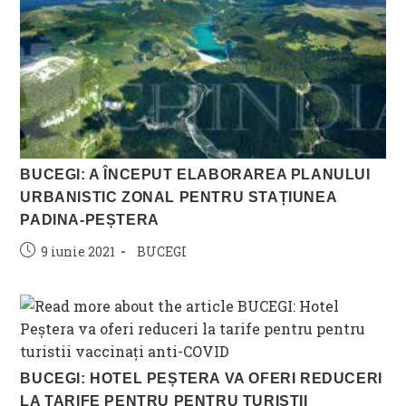
BUCEGI: A ÎNCEPUT ELABORAREA PLANULUI
URBANISTIC ZONAL PENTRU STAȚIUNEA
PADINA-PEȘTERA
Post
Post
9 iunie 2021
BUCEGI
published:
category:
BUCEGI: HOTEL PEȘTERA VA OFERI REDUCERI
LA TARIFE PENTRU PENTRU TURISTII