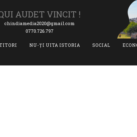
QUI AUDET VINCIT !
chindiamedia2020@gmail.com
0770.726.797
ITITORI
NU-ȚI UITA ISTORIA
SOCIAL
ECON