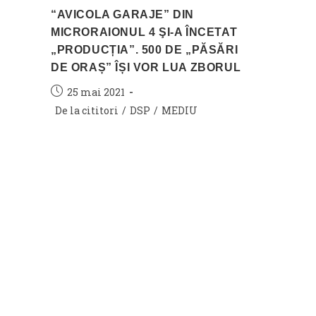
“AVICOLA GARAJE” DIN
MICRORAIONUL 4 ŞI-A ÎNCETAT
„PRODUCȚIA”. 500 DE „PĂSĂRI
DE ORAȘ” ÎȘI VOR LUA ZBORUL
Post
25 mai 2021
published:
Post
De la cititori
/
DSP
/
MEDIU
category: