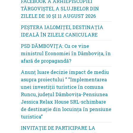
FACEBOOK A ARHIEPISCOPIEI
TÂRGOVIȘTEI, A SLUJBELOR DIN
ZILELE DE 10 ȘI 11 AUGUST 2026
PEȘTERA IALOMIȚEI, DESTINAȚIA
IDEALĂ ÎN ZILELE CANICULARE
PSD DÂMBOVIȚA: Cu ce vine
ministrul Economiei în Dâmbovița, în
afară de propagandă?
Anunț luare decizie impact de mediu
asupra proiectului ” ”Implementarea
unei investiții turistice în comuna
Runcu, județul Dâmbovița-Pensiunea
Jessica Relax House SRL-schimbare
de destinație din locuința în pensiune
turistica”
INVITAȚIE DE PARTICIPARE LA