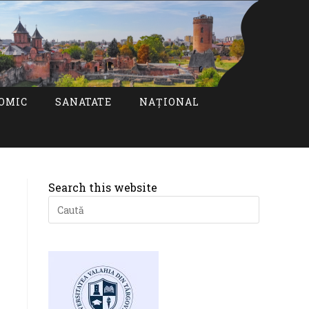
OMIC
SANATATE
NAȚIONAL
Search this website
Press
Escape
to
close
the
search
panel.