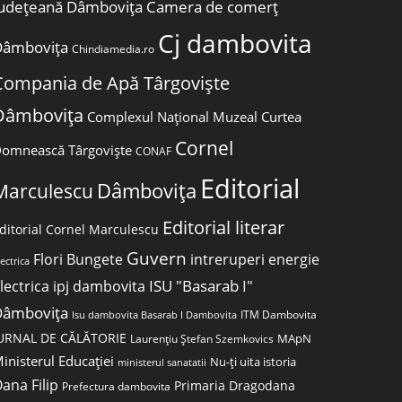
udețeană Dâmbovița
Camera de comerț
Cj dambovita
Dâmbovița
Chindiamedia.ro
Compania de Apă Târgoviște
Dâmbovița
Complexul Național Muzeal Curtea
Cornel
omnească Târgoviște
CONAF
Editorial
Dâmbovița
Marculescu
Editorial literar
ditorial Cornel Marculescu
Guvern
Flori Bungete
intreruperi energie
lectrica
ISU "Basarab I"
lectrica
ipj dambovita
Dâmbovița
ITM Dambovita
Isu dambovita Basarab I Dambovita
URNAL DE CĂLĂTORIE
MApN
Laurențiu Ștefan Szemkovics
inisterul Educației
Nu-ți uita istoria
ministerul sanatatii
ana Filip
Primaria Dragodana
Prefectura dambovita