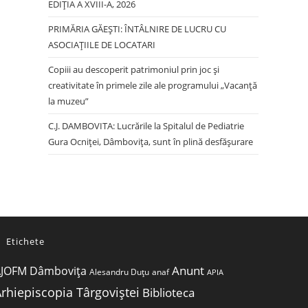
EDIŢIA A XVIII-A, 2026
PRIMĂRIA GĂEȘTI: ÎNTÂLNIRE DE LUCRU CU
ASOCIAȚIILE DE LOCATARI
Copiii au descoperit patrimoniul prin joc și
creativitate în primele zile ale programului „Vacanță
la muzeu”
C.J. DAMBOVITA: Lucrările la Spitalul de Pediatrie
Gura Ocniței, Dâmbovița, sunt în plină desfășurare
Etichete
Anunt
JOFM Dâmbovița
Alesandru Duțu
anaf
APIA
rhiepiscopia Târgoviștei
Biblioteca