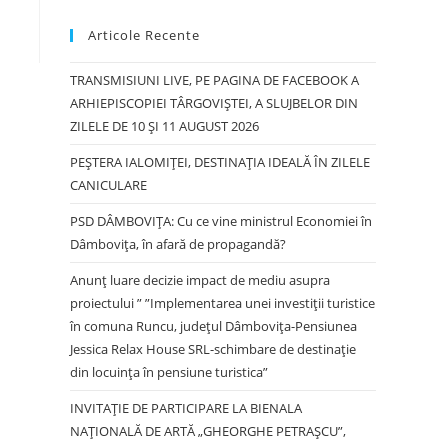
Articole Recente
TRANSMISIUNI LIVE, PE PAGINA DE FACEBOOK A
ARHIEPISCOPIEI TÂRGOVIȘTEI, A SLUJBELOR DIN
ZILELE DE 10 ȘI 11 AUGUST 2026
PEȘTERA IALOMIȚEI, DESTINAȚIA IDEALĂ ÎN ZILELE
CANICULARE
PSD DÂMBOVIȚA: Cu ce vine ministrul Economiei în
Dâmbovița, în afară de propagandă?
Anunț luare decizie impact de mediu asupra
proiectului ” ”Implementarea unei investiții turistice
în comuna Runcu, județul Dâmbovița-Pensiunea
Jessica Relax House SRL-schimbare de destinație
din locuința în pensiune turistica”
INVITAȚIE DE PARTICIPARE LA BIENALA
NAȚIONALĂ DE ARTĂ „GHEORGHE PETRAȘCU”,