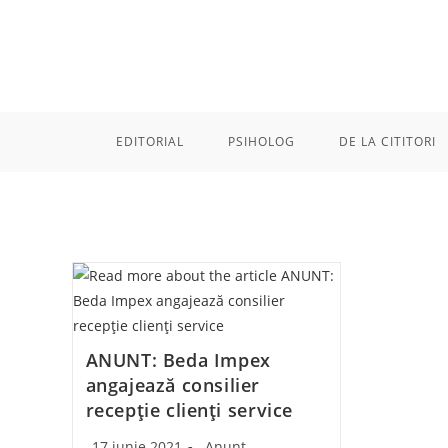
Skip
to
content
EDITORIAL
PSIHOLOG
DE LA CITITORI
ANUNT: Beda Impex
angajează consilier
recepție clienți service
Post
Post
17 iunie 2021
Anunt