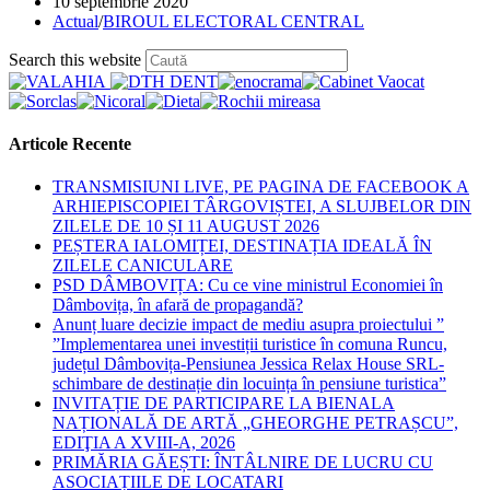
Post
10 septembrie 2020
published:
Post
Actual
/
BIROUL ELECTORAL CENTRAL
category:
Press
Search this website
Escape
to
close
the
Articole Recente
search
panel.
TRANSMISIUNI LIVE, PE PAGINA DE FACEBOOK A
ARHIEPISCOPIEI TÂRGOVIȘTEI, A SLUJBELOR DIN
ZILELE DE 10 ȘI 11 AUGUST 2026
PEȘTERA IALOMIȚEI, DESTINAȚIA IDEALĂ ÎN
ZILELE CANICULARE
PSD DÂMBOVIȚA: Cu ce vine ministrul Economiei în
Dâmbovița, în afară de propagandă?
Anunț luare decizie impact de mediu asupra proiectului ”
”Implementarea unei investiții turistice în comuna Runcu,
județul Dâmbovița-Pensiunea Jessica Relax House SRL-
schimbare de destinație din locuința în pensiune turistica”
INVITAȚIE DE PARTICIPARE LA BIENALA
NAȚIONALĂ DE ARTĂ „GHEORGHE PETRAȘCU”,
EDIŢIA A XVIII-A, 2026
PRIMĂRIA GĂEȘTI: ÎNTÂLNIRE DE LUCRU CU
ASOCIAȚIILE DE LOCATARI