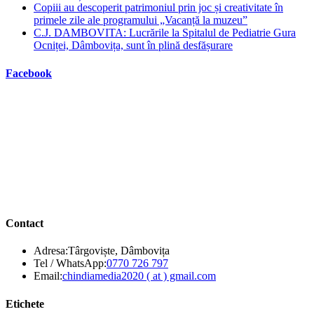
Copiii au descoperit patrimoniul prin joc și creativitate în
primele zile ale programului „Vacanță la muzeu”
C.J. DAMBOVITA: Lucrările la Spitalul de Pediatrie Gura
Ocniței, Dâmbovița, sunt în plină desfășurare
Facebook
Contact
Adresa:
Târgoviște, Dâmbovița
Opens
Tel / WhatsApp:
0770 726 797
in
Opens
Email:
chindiamedia2020 ( at ) gmail.com
your
in
application
your
Etichete
application