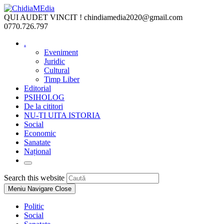
Skip
to
QUI AUDET VINCIT !
chindiamedia2020@gmail.com
content
0770.726.797
.
Eveniment
Juridic
Cultural
Timp Liber
Editorial
PSIHOLOG
De la cititori
NU-ȚI UITA ISTORIA
Social
Economic
Sanatate
Național
Toggle
website
Press
Search this website
search
Escape
Meniu Navigare
Close
to
close
Politic
the
Social
search