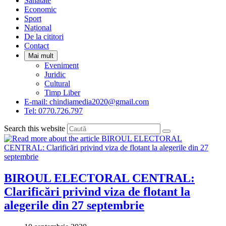
Sanatate
panel.
Economic
Sport
Național
De la cititori
Contact
Mai mult
Eveniment
Juridic
Cultural
Timp Liber
E-mail: chindiamedia2020@gmail.com
Tel: 0770.726.797
Search this website
BIROUL ELECTORAL CENTRAL:
Clarificări privind viza de flotant la
alegerile din 27 septembrie