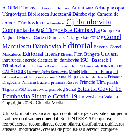
Anunt
Arhiepiscopia
AJOFM Dâmbovița
Alesandru Duțu
anaf
APIA
Târgoviștei
Biblioteca Județeană Dâmbovița
Camera de
Cj dambovita
comerț Dâmbovița
Chindiamedia.ro
Compania de Apă Târgoviște Dâmbovița
Complexul
Cornel
Național Muzeal Curtea Domnească Târgoviște
CONAF
Editorial
Dâmbovița
Marculescu
Editorial Cornel
Editorial literar
Guvern
Flori Bungete
Marculescu
Electrica
ISU "Basarab I"
intreruperi energie electrica
ipj dambovita
Dâmbovița
JURNAL DE
ITM Dambovita
Isu dambovita Basarab I Dambovita
Ministerul Educației
CĂLĂTORIE
MApN
Laurențiu Ștefan Szemkovics
Oana Filip
Primaria
Nu-ți uita istoria
ministerul sanatatii
Prefectura dambovita
Primaria Ulmi
Primaria Lucieni
primaria Răzvad
Dragodana
primăria
Situatia Covid 19
psiholog
PSD Dambovita
Serial
Târgoviște
Situație Covid-19
Dambovita
Universitatea Valahia
Copyright 2026 - Chindia Media
Utilizatorii pot descarca si tipari continut de pe acest site doar pentru
uzul personal sau necomercial. Sunt INTERZISE copierea,
reproducerea, recompilarea, decompilarea, distribuirea, publicarea,
afisarea, modificarea, crearea de produse sau servicii complete