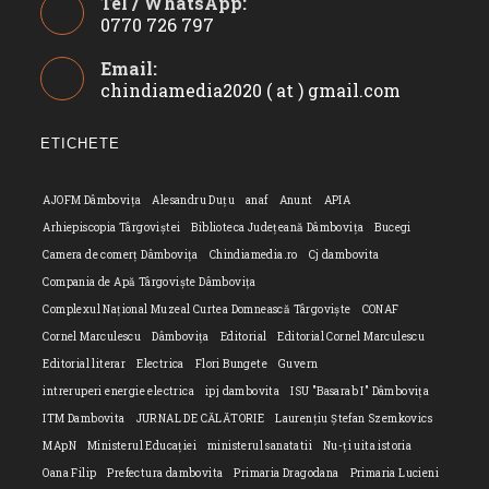
Tel / WhatsApp:
0770 726 797
Opens
Email:
in
chindiamedia2020 ( at ) gmail.com
Opens
your
in
application
your
ETICHETE
applicatio
AJOFM Dâmbovița
Alesandru Duțu
anaf
Anunt
APIA
Arhiepiscopia Târgoviștei
Biblioteca Județeană Dâmbovița
Bucegi
Camera de comerț Dâmbovița
Chindiamedia.ro
Cj dambovita
Compania de Apă Târgoviște Dâmbovița
Complexul Național Muzeal Curtea Domnească Târgoviște
CONAF
Cornel Marculescu
Dâmbovița
Editorial
Editorial Cornel Marculescu
Editorial literar
Electrica
Flori Bungete
Guvern
intreruperi energie electrica
ipj dambovita
ISU "Basarab I" Dâmbovița
ITM Dambovita
JURNAL DE CĂLĂTORIE
Laurențiu Ștefan Szemkovics
MApN
Ministerul Educației
ministerul sanatatii
Nu-ți uita istoria
Oana Filip
Prefectura dambovita
Primaria Dragodana
Primaria Lucieni