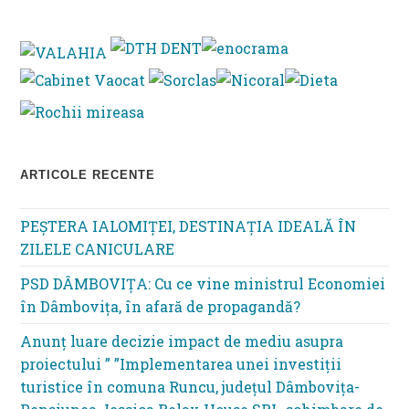
to
clo
th
se
pan
ARTICOLE RECENTE
PEȘTERA IALOMIȚEI, DESTINAȚIA IDEALĂ ÎN
ZILELE CANICULARE
PSD DÂMBOVIȚA: Cu ce vine ministrul Economiei
în Dâmbovița, în afară de propagandă?
Anunț luare decizie impact de mediu asupra
proiectului ” ”Implementarea unei investiții
turistice în comuna Runcu, județul Dâmbovița-