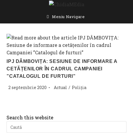
Skip
to
content
Meniu Navigare
IPJ DÂMBOVIȚA: SESIUNE DE INFORMARE A
CETĂȚENILOR ÎN CADRUL CAMPANIEI
”CATALOGUL DE FURTURI”
Post
Post
2 septembrie 2020
Actual
/
Poliția
published:
category:
Search this website
Pre
Es