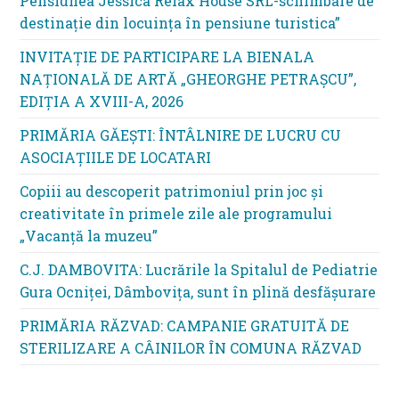
Pensiunea Jessica Relax House SRL-schimbare de
destinație din locuința în pensiune turistica”
INVITAȚIE DE PARTICIPARE LA BIENALA
NAȚIONALĂ DE ARTĂ „GHEORGHE PETRAȘCU”,
EDIŢIA A XVIII-A, 2026
PRIMĂRIA GĂEȘTI: ÎNTÂLNIRE DE LUCRU CU
ASOCIAȚIILE DE LOCATARI
Copiii au descoperit patrimoniul prin joc și
creativitate în primele zile ale programului
„Vacanță la muzeu”
C.J. DAMBOVITA: Lucrările la Spitalul de Pediatrie
Gura Ocniței, Dâmbovița, sunt în plină desfășurare
PRIMĂRIA RĂZVAD: CAMPANIE GRATUITĂ DE
STERILIZARE A CÂINILOR ÎN COMUNA RĂZVAD