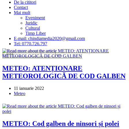
De la cititori
Contact
Mai mult
Eveniment
Juridic
Cultural
Timp Liber
E-mail: chindiamedia2020@gmail.com
Tel: 0770.726.797
METEO: ATENȚIONARE
METEOROLOGICĂ DE COD GALBEN
Post
11 ianuarie 2022
published:
Post
Meteo
category:
METEO: Cod galben de ninsori și polei