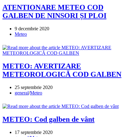
ATENTIONARE METEO COD
GALBEN DE NINSORI ȘI PLOI
Post
9 decembrie 2020
published:
Post
Meteo
category:
METEO: AVERTIZARE
METEOROLOGICĂ COD GALBEN
Post
25 septembrie 2020
published:
Post
general
/
Meteo
category:
METEO: Cod galben de vânt
Post
17 septembrie 2020