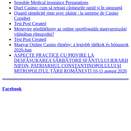
Sensible Medical insurance Preparations
Duel Casino: cum să retragi câștigurile rapid și în siguranță
Quand simplicité rime avec plaisir : la surprise de Casino
Corgibet
Test Post Created
Mennyire gördülékeny az online sportfogadás magyarországi
világában eligazodni?
Test Post Created
Magyar Online Casino élmény: a legjobb játékok és bónuszok
2026-ban
ASPECTE PRACTICE CU PRIVIRE LA
DESFĂȘURAREA SĂRBĂTORII SFÂNTULUI IERARH
NIFON, PATRIARHUL CONSTANTINOPOLULUI ŞI
MITROPOLITUL ȚĂRII ROMÂNEȘTI 10-11 august 2026
Facebook