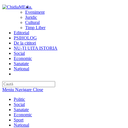
Skip
.
to
Eveniment
content
Juridic
Cultural
Timp Liber
Editorial
PSIHOLOG
De la cititori
NU-ȚI UITA ISTORIA
Social
Economic
Sanatate
Național
Toggle
website
search
Meniu Navigare
Close
Politic
Social
Sanatate
Economic
Sport
Național