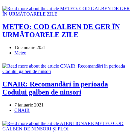
category:
METEO: COD GALBEN DE GER ÎN
URMĂTOARELE ZILE
Post
16 ianuarie 2021
published:
Post
Meteo
category:
CNAIR: Recomandări în perioada
Codului galben de ninsori
Post
7 ianuarie 2021
published:
Post
CNAIR
category: