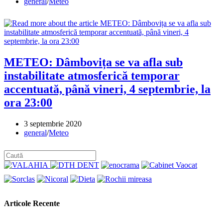
published:
Post
general
/
Meteo
category:
METEO: Dâmbovița se va afla sub
instabilitate atmosferică temporar
accentuată, până vineri, 4 septembrie, la
ora 23:00
Post
3 septembrie 2020
published:
Post
general
/
Meteo
category:
Articole Recente