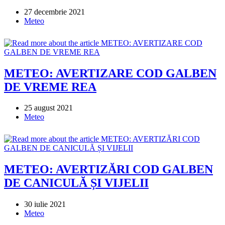
Post
27 decembrie 2021
published:
Post
Meteo
category:
METEO: AVERTIZARE COD GALBEN
DE VREME REA
Post
25 august 2021
published:
Post
Meteo
category:
METEO: AVERTIZĂRI COD GALBEN
DE CANICULĂ ȘI VIJELII
Post
30 iulie 2021
published:
Post
Meteo
category: