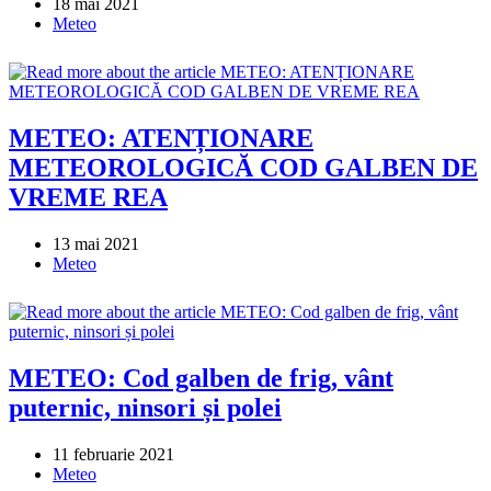
Post
18 mai 2021
published:
Post
Meteo
category:
METEO: ATENȚIONARE
METEOROLOGICĂ COD GALBEN DE
VREME REA
Post
13 mai 2021
published:
Post
Meteo
category:
METEO: Cod galben de frig, vânt
puternic, ninsori și polei
Post
11 februarie 2021
published:
Post
Meteo