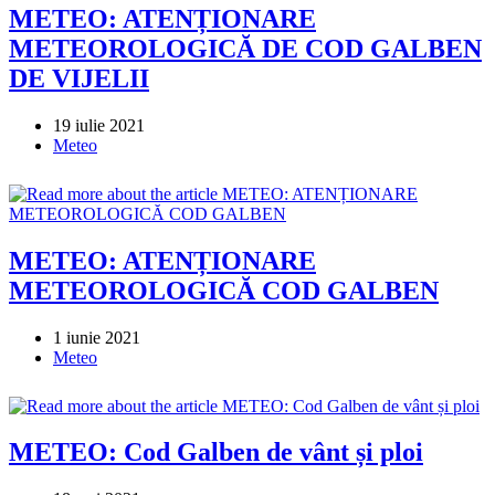
METEO: ATENȚIONARE
METEOROLOGICĂ DE COD GALBEN
DE VIJELII
Post
19 iulie 2021
published:
Post
Meteo
category:
METEO: ATENȚIONARE
METEOROLOGICĂ COD GALBEN
Post
1 iunie 2021
published:
Post
Meteo
category:
METEO: Cod Galben de vânt și ploi