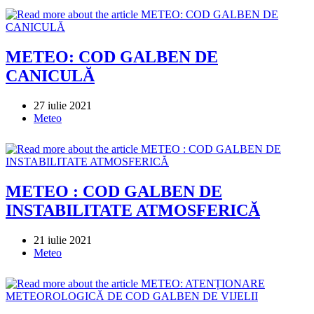
METEO: COD GALBEN DE
CANICULĂ
Post
27 iulie 2021
published:
Post
Meteo
category:
METEO : COD GALBEN DE
INSTABILITATE ATMOSFERICĂ
Post
21 iulie 2021
published:
Post
Meteo
category: