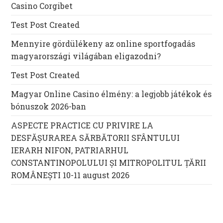
Casino Corgibet
Test Post Created
Mennyire gördülékeny az online sportfogadás
magyarországi világában eligazodni?
Test Post Created
Magyar Online Casino élmény: a legjobb játékok és
bónuszok 2026-ban
ASPECTE PRACTICE CU PRIVIRE LA
DESFĂȘURAREA SĂRBĂTORII SFÂNTULUI
IERARH NIFON, PATRIARHUL
CONSTANTINOPOLULUI ŞI MITROPOLITUL ȚĂRII
ROMÂNEȘTI 10-11 august 2026