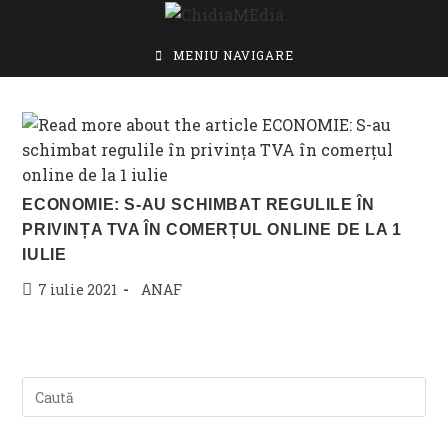
Skip
to
content
MENIU NAVIGARE
ECONOMIE: S-AU SCHIMBAT REGULILE ÎN
PRIVINȚA TVA ÎN COMERȚUL ONLINE DE LA 1
IULIE
Post
Post
7 iulie 2021
ANAF
published:
category: