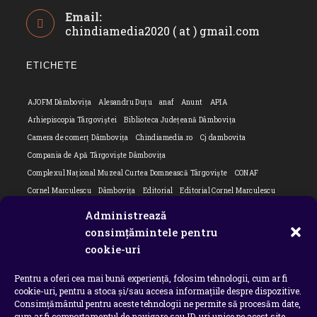
Opens
Email:
in
chindiamedia2020 ( at ) gmail.com
Opens
your
in
application
your
ETICHETE
applicatio
AJOFM Dâmbovița
Alesandru Duțu
anaf
Anunt
APIA
Arhiepiscopia Târgoviștei
Biblioteca Județeană Dâmbovița
Camera de comerț Dâmbovița
Chindiamedia.ro
Cj dambovita
Compania de Apă Târgoviște Dâmbovița
Complexul Național Muzeal Curtea Domnească Târgoviște
CONAF
Cornel Marculescu
Dâmbovița
Editorial
Editorial Cornel Marculescu
Editorial literar
Electrica
Flori Bungete
Guvern
Administrează
intreruperi energie electrica
ipj dambovita
ISU "Basarab I" Dâmbovița
consimțămintele pentru
Isu dambovita Basarab I Dambovita
ITM Dambovita
cookie-uri
JURNAL DE CĂLĂTORIE
Laurențiu Ștefan Szemkovics
MApN
Pentru a oferi cea mai bună experiență, folosim tehnologii, cum ar fi
Ministerul Educației
ministerul sanatatii
Nu-ți uita istoria
Oana Filip
cookie-uri, pentru a stoca și/sau accesa informațiile despre dispozitive.
Prefectura dambovita
Primaria Dragodana
Primaria Lucieni
Consimțământul pentru aceste tehnologii ne permite să procesăm date,
primaria Răzvad
Primaria Ulmi
primăria Târgoviște
PSD Dambovita
cum ar fi comportamentul de navigare sau ID-uri unice pe acest site.