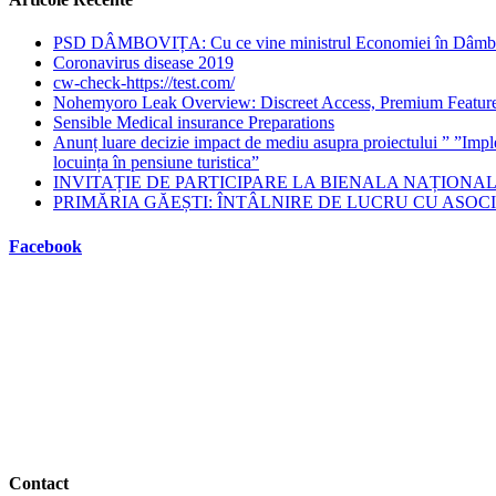
PSD DÂMBOVIȚA: Cu ce vine ministrul Economiei în Dâmbovi
Coronavirus disease 2019
cw-check-https://test.com/
Nohemyoro Leak Overview: Discreet Access, Premium Featur
Sensible Medical insurance Preparations
Anunț luare decizie impact de mediu asupra proiectului ” ”Imp
locuința în pensiune turistica”
INVITAȚIE DE PARTICIPARE LA BIENALA NAȚIONALĂ
PRIMĂRIA GĂEȘTI: ÎNTÂLNIRE DE LUCRU CU ASOCI
Facebook
Contact