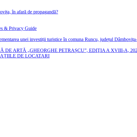
ța, în afară de propagandă?
es & Privacy Guide
lementarea unei investiții turistice în comuna Runcu, județul Dâmboviț
 DE ARTĂ „GHEORGHE PETRAȘCU”, EDIŢIA A XVIII-A, 20
AȚIILE DE LOCATARI