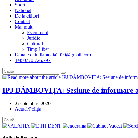
Sport
Național
De la cititori
Contact
Mai mult
Eveniment
Juridic
Cultural
Timp Liber
E-mail: chindiamedia2020@gmail.com
Tel: 0770.726.797
IPJ DÂMBOVIȚA: Sesiune de informare a c
Post
2 septembrie 2020
published:
Post
Actual
/
Poliția
category:
Articole Recente