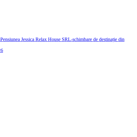
a-Pensiunea Jessica Relax House SRL-schimbare de destinație din
26