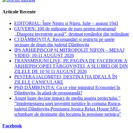
Articole Recente
EDITORIAL: Între Nistru şi Nipru. Iulie – august 1941
GUVERN: 100 de milioane de euro pentru programul
,,Diaspora investește acasă”, destinat românilor din străinătate
CJ DÂMBOVIȚA: Recomandări și restricții pe unele
sectoare de drum din județul Dâmbovița
IPS ARHIEPISCOP ȘI MITROPOLIT NIFON – MESAJ
VIDEO, 10-11 AUGUST 2026
TRANSMISIUNI LIVE, PE PAGINA DE FACEBOOK A
ARHIEPISCOPIEI TÂRGOVIȘTEI, A SLUJBELOR DIN
ZILELE DE 10 ȘI 11 AUGUST 2026
PEȘTERA IALOMIȚEI, DESTINAȚIA IDEALĂ ÎN
ZILELE CANICULARE
PSD DÂMBOVIȚA: Cu ce vine ministrul Economiei în
Dâmbovița, în afară de propagandă?
Anunț luare decizie impact de mediu asupra proiectului ”
”Implementarea unei investiții turistice în comuna Runcu,
județul Dâmbovița-Pensiunea Jessica Relax House SRL-
schimbare de destinație din locuința în pensiune turistica”
Facebook