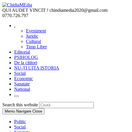
Skip
to
QUI AUDET VINCIT !
chindiamedia2020@gmail.com
content
0770.726.797
.
Eveniment
Juridic
Cultural
Timp Liber
Editorial
PSIHOLOG
De la cititori
NU-ȚI UITA ISTORIA
Social
Economic
Sanatate
Național
Toggle
website
Press
Search this website
search
Escape
Meniu Navigare
Close
to
close
Politic
the
Social
search