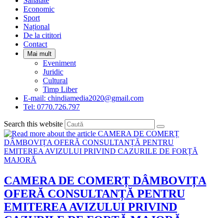
Sanatate
panel.
Economic
Sport
Național
De la cititori
Contact
Mai mult
Eveniment
Juridic
Cultural
Timp Liber
E-mail: chindiamedia2020@gmail.com
Tel: 0770.726.797
Search this website
CAMERA DE COMERȚ DÂMBOVIȚA
OFERĂ CONSULTANȚĂ PENTRU
EMITEREA AVIZULUI PRIVIND