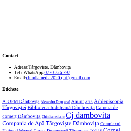
Contact
Adresa:
Târgoviște, Dâmbovița
Opens
Tel / WhatsApp:
0770 726 797
in
Opens
Email:
chindiamedia2020 ( at ) gmail.com
your
in
application
your
Etichete
application
Anunt
Arhiepiscopia
AJOFM Dâmbovița
Alesandru Duțu
anaf
APIA
Târgoviștei
Biblioteca Județeană Dâmbovița
Camera de
Cj dambovita
comerț Dâmbovița
Chindiamedia.ro
Compania de Apă Târgoviște Dâmbovița
Complexul
Cornel
Național Muzeal Curtea Domnească Târgoviște
CONAF