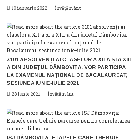
Post
Post
10 ianuarie 2022
Învățământ
published:
category:
3101 ABSOLVENȚI AI CLASELOR A XII-A ȘI A XIII-
A DIN JUDEȚUL DÂMBOVIȚA. VOR PARTICIPA
LA EXAMENUL NAȚIONAL DE BACALAUREAT,
SESIUNEA IUNIE-IULIE 2021
Post
Post
28 iunie 2021
Învățământ
published:
category:
ISJ DÂMBOVIȚA: ETAPELE CARE TREBUIE