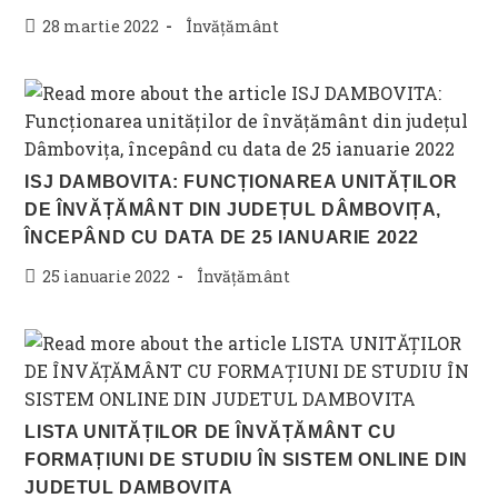
Post
Post
28 martie 2022
Învățământ
published:
category:
ISJ DAMBOVITA: FUNCȚIONAREA UNITĂȚILOR
DE ÎNVĂȚĂMÂNT DIN JUDEȚUL DÂMBOVIȚA,
ÎNCEPÂND CU DATA DE 25 IANUARIE 2022
Post
Post
25 ianuarie 2022
Învățământ
published:
category:
LISTA UNITĂȚILOR DE ÎNVĂȚĂMÂNT CU
FORMAȚIUNI DE STUDIU ÎN SISTEM ONLINE DIN
JUDETUL DAMBOVITA