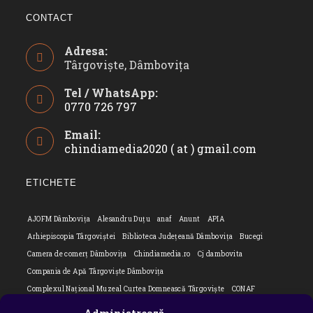
CONTACT
Adresa:
Târgoviște, Dâmbovița
Tel / WhatsApp:
0770 726 797
Opens
Email:
in
chindiamedia2020 ( at ) gmail.com
Opens
your
in
application
your
ETICHETE
applicatio
AJOFM Dâmbovița
Alesandru Duțu
anaf
Anunt
APIA
Arhiepiscopia Târgoviștei
Biblioteca Județeană Dâmbovița
Bucegi
Camera de comerț Dâmbovița
Chindiamedia.ro
Cj dambovita
Compania de Apă Târgoviște Dâmbovița
Complexul Național Muzeal Curtea Domnească Târgoviște
CONAF
Cornel Marculescu
Dâmbovița
Editorial
Editorial Cornel Marculescu