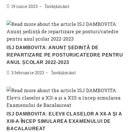
Post
Post
19 iunie 2023
Învățământ
published:
category:
ISJ DAMBOVITA: ANUNȚ ȘEDINȚĂ DE
REPARTIZARE PE POSTURI/CATEDRE PENTRU
ANUL ȘCOLAR 2022-2023
Post
Post
3 februarie 2023
Învățământ
published:
category:
ISJ DAMBOVITA: ELEVII CLASELOR A XII-A ŞI A
XIII-A ÎNCEP SIMULAREA EXAMENULUI DE
BACALAUREAT