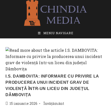
Skip
to
content
MENIU NAVIGARE
I.S. DAMBOVITA: INFORMARE CU PRIVIRE LA
PRODUCEREA UNUI INCIDENT GRAV DE
VIOLENȚĂ ÎNTR-UN LICEU DIN JUDEȚUL
DÂMBOVIȚA
Post
Post
15 ianuarie 2026
Învățământ
published:
category: