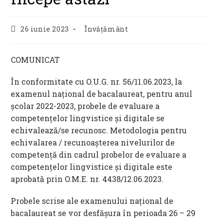
Post
Post
26 iunie 2023
Învățământ
published:
category:
COMUNICAT
În conformitate cu O.U.G. nr. 56/11.06.2023, la
examenul național de bacalaureat, pentru anul
școlar 2022-2023, probele de evaluare a
competențelor lingvistice și digitale se
echivalează/se recunosc. Metodologia pentru
echivalarea / recunoașterea nivelurilor de
competență din cadrul probelor de evaluare a
competențelor lingvistice și digitale este
aprobată prin O.M.E. nr. 4438/12.06.2023.
Probele scrise ale examenului național de
bacalaureat se vor desfășura în perioada 26 – 29