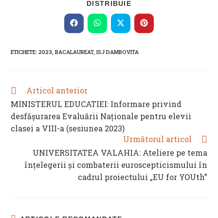
SHARE
DISTRIBUIE
THIS
CONTENT
Opens
Opens
Opens
Opens
in
in
in
in
a
a
a
a
new
new
new
new
ETICHETE
:
2023
,
BACALAUREAT
,
ISJ DAMBOVITA
window
window
window
window
Articol anterior
READ
MORE
MINISTERUL EDUCATIEI: Informare privind
ARTICLES
desfășurarea Evaluării Naționale pentru elevii
clasei a VIII-a (sesiunea 2023)
Următorul articol
UNIVERSITATEA VALAHIA: Ateliere pe tema
înțelegerii și combaterii euroscepticismului în
cadrul proiectului „EU for YOUth”