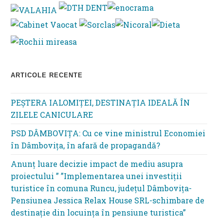
th
se
pan
ARTICOLE RECENTE
PEȘTERA IALOMIȚEI, DESTINAȚIA IDEALĂ ÎN
ZILELE CANICULARE
PSD DÂMBOVIȚA: Cu ce vine ministrul Economiei
în Dâmbovița, în afară de propagandă?
Anunț luare decizie impact de mediu asupra
proiectului ” ”Implementarea unei investiții
turistice în comuna Runcu, județul Dâmbovița-
Pensiunea Jessica Relax House SRL-schimbare de
destinație din locuința în pensiune turistica”