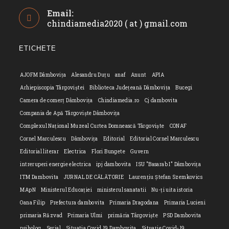
Opens
Email:
in
chindiamedia2020 ( at ) gmail.com
Opens
your
in
application
your
ETICHETE
applicatio
AJOFM Dâmbovița
Alesandru Duțu
anaf
Anunt
APIA
Arhiepiscopia Târgoviștei
Biblioteca Județeană Dâmbovița
Bucegi
Camera de comerț Dâmbovița
Chindiamedia.ro
Cj dambovita
Compania de Apă Târgoviște Dâmbovița
Complexul Național Muzeal Curtea Domnească Târgoviște
CONAF
Cornel Marculescu
Dâmbovița
Editorial
Editorial Cornel Marculescu
Editorial literar
Electrica
Flori Bungete
Guvern
intreruperi energie electrica
ipj dambovita
ISU "Basarab I" Dâmbovița
ITM Dambovita
JURNAL DE CĂLĂTORIE
Laurențiu Ștefan Szemkovics
MApN
Ministerul Educației
ministerul sanatatii
Nu-ți uita istoria
Oana Filip
Prefectura dambovita
Primaria Dragodana
Primaria Lucieni
primaria Răzvad
Primaria Ulmi
primăria Târgoviște
PSD Dambovita
psiholog
Serial
Situatia Covid 19 Dambovita
Situație Covid-19