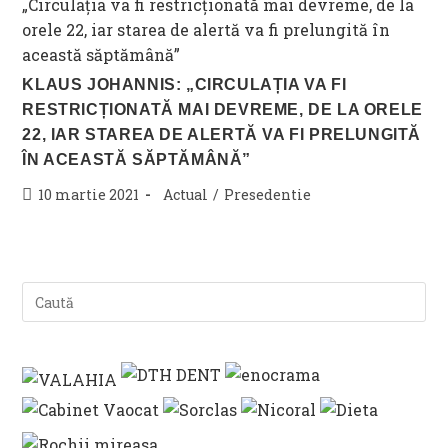
KLAUS JOHANNIS: „CIRCULAȚIA VA FI
RESTRICȚIONATĂ MAI DEVREME, DE LA ORELE
22, IAR STAREA DE ALERTĂ VA FI PRELUNGITĂ
ÎN ACEASTĂ SĂPTĂMÂNĂ”
Post
Post
10 martie 2021
Actual
/
Presedentie
published:
category: