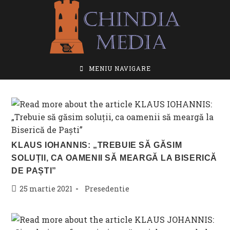
Skip
to
content
MENIU NAVIGARE
KLAUS IOHANNIS: „TREBUIE SĂ GĂSIM
SOLUȚII, CA OAMENII SĂ MEARGĂ LA BISERICĂ
DE PAȘTI”
Post
Post
25 martie 2021
Presedentie
published:
category: