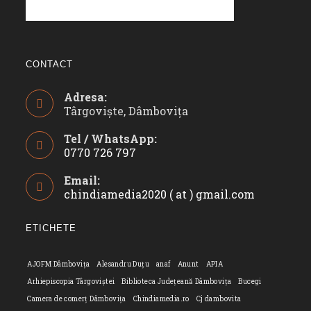
CONTACT
Adresa:
Târgoviște, Dâmbovița
Tel / WhatsApp:
0770 726 797
Opens
Email:
in
chindiamedia2020 ( at ) gmail.com
Opens
your
in
application
your
ETICHETE
applicatio
AJOFM Dâmbovița
Alesandru Duțu
anaf
Anunt
APIA
Arhiepiscopia Târgoviștei
Biblioteca Județeană Dâmbovița
Bucegi
Camera de comerț Dâmbovița
Chindiamedia.ro
Cj dambovita