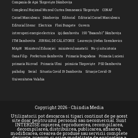
Compania de Apă Târgoviște Dâmbovița
Complexul Național Muzeal Curtea Domnească Târgoviște
CONAF
Cornel Marculescu
Dâmbovița
Editorial
Editorial Cornel Marculescu
Editorial literar
Electrica
Flori Bungete
Guvern
intreruperi energie electrica
ipj dambovita
ISU "Basarab I" Dâmbovița
ITM Dambovita
JURNAL DE CĂLĂTORIE
Laurențiu Ștefan Szemkovics
MApN
Ministerul Educației
ministerul sanatatii
Nu-ți uita istoria
Oana Filip
Prefectura dambovita
Primaria Dragodana
Primaria Lucieni
primaria Răzvad
Primaria Ulmi
primăria Târgoviște
PSD Dambovita
psiholog
Serial
Situatia Covid 19 Dambovita
Situație Covid-19
Universitatea Valahia
Copyright 2026 - Chindia Media
Utilizatorii pot descarca si tipari continut de pe acest
site doar pentru uzul personal sau necomercial. Sunt
INTERZISE copierea, reproducerea, recompilarea,
decompilarea, distribuirea, publicarea, afisarea,
modificarea, crearea de produse sau servicii complete
derivate, precum si orice modalitate de exploatare a