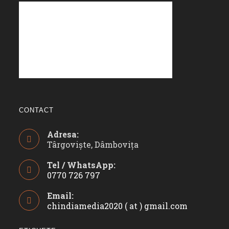
CONTACT
Adresa:
Târgoviște, Dâmbovița
Tel / WhatsApp:
0770 726 797
Opens
Email:
in
chindiamedia2020 ( at ) gmail.com
Opens
your
in
application
your