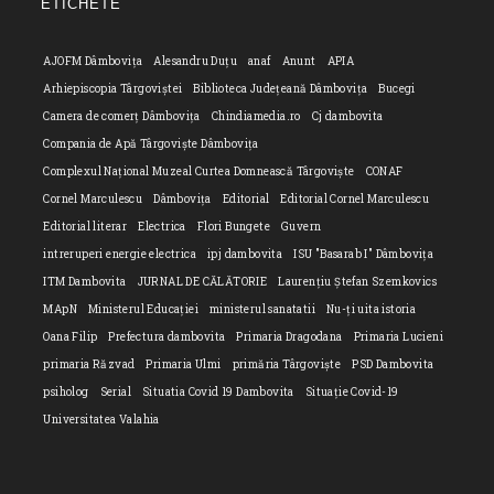
ETICHETE
applicatio
AJOFM Dâmbovița
Alesandru Duțu
anaf
Anunt
APIA
Arhiepiscopia Târgoviștei
Biblioteca Județeană Dâmbovița
Bucegi
Camera de comerț Dâmbovița
Chindiamedia.ro
Cj dambovita
Compania de Apă Târgoviște Dâmbovița
Complexul Național Muzeal Curtea Domnească Târgoviște
CONAF
Cornel Marculescu
Dâmbovița
Editorial
Editorial Cornel Marculescu
Editorial literar
Electrica
Flori Bungete
Guvern
intreruperi energie electrica
ipj dambovita
ISU "Basarab I" Dâmbovița
ITM Dambovita
JURNAL DE CĂLĂTORIE
Laurențiu Ștefan Szemkovics
MApN
Ministerul Educației
ministerul sanatatii
Nu-ți uita istoria
Oana Filip
Prefectura dambovita
Primaria Dragodana
Primaria Lucieni
primaria Răzvad
Primaria Ulmi
primăria Târgoviște
PSD Dambovita
psiholog
Serial
Situatia Covid 19 Dambovita
Situație Covid-19
Universitatea Valahia