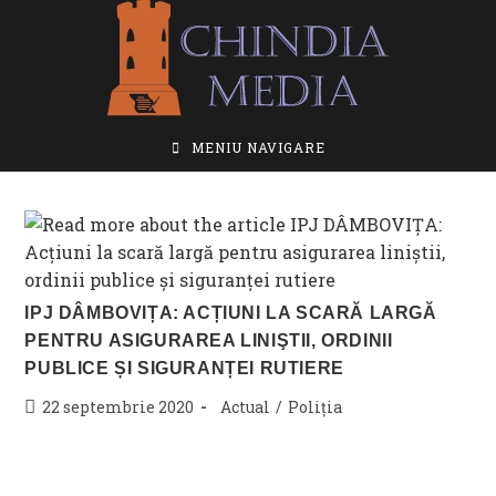
Skip
to
content
MENIU NAVIGARE
IPJ DÂMBOVIȚA: ACȚIUNI LA SCARĂ LARGĂ
PENTRU ASIGURAREA LINIŞTII, ORDINII
PUBLICE ȘI SIGURANȚEI RUTIERE
Post
Post
22 septembrie 2020
Actual
/
Poliția
published:
category: