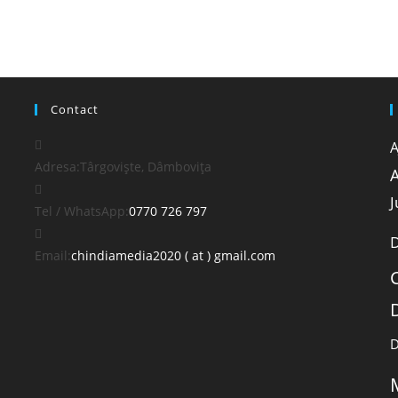
Contact
A
Adresa:
Târgoviște, Dâmbovița
A
J
Opens
Tel / WhatsApp:
0770 726 797
in
your
Opens
Email:
chindiamedia2020 ( at ) gmail.com
application
in
your
application
D