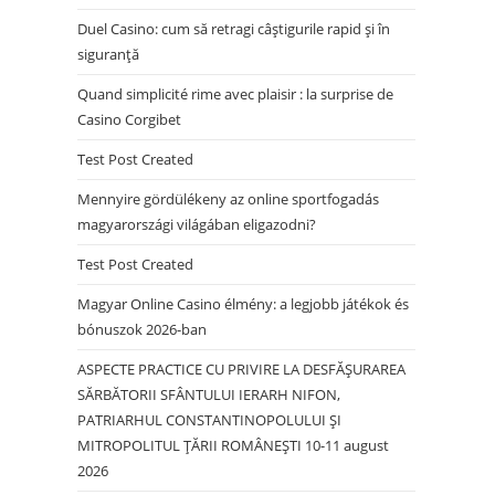
Duel Casino: cum să retragi câștigurile rapid și în
siguranță
Quand simplicité rime avec plaisir : la surprise de
Casino Corgibet
Test Post Created
Mennyire gördülékeny az online sportfogadás
magyarországi világában eligazodni?
Test Post Created
Magyar Online Casino élmény: a legjobb játékok és
bónuszok 2026-ban
ASPECTE PRACTICE CU PRIVIRE LA DESFĂȘURAREA
SĂRBĂTORII SFÂNTULUI IERARH NIFON,
PATRIARHUL CONSTANTINOPOLULUI ŞI
MITROPOLITUL ȚĂRII ROMÂNEȘTI 10-11 august
2026