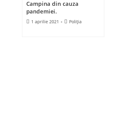
Campina din cauza
pandemiei.
Post
Post
1 aprilie 2021
Poliția
published:
category: