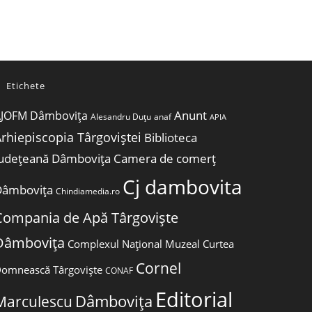
Etichete
Anunt
JOFM Dâmbovița
Alesandru Duțu
anaf
APIA
rhiepiscopia Târgoviștei
Biblioteca
udețeană Dâmbovița
Camera de comerț
Cj dambovita
Dâmbovița
Chindiamedia.ro
Compania de Apă Târgoviște
Dâmbovița
Complexul Național Muzeal Curtea
Cornel
omnească Târgoviște
CONAF
Editorial
Dâmbovița
Marculescu