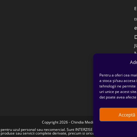
E
E
e
J
M
O
Adm
P
Pentru a oferi cea mai
p
a stoca și/sau accesa
tehnologii ne permite
uri unice pe acest sit
dat poate avea afecte 
Acceptă
Copyright 2026 - Chindia Media
doar pentru uzul personal sau necomercial. Sunt INTERZISE copierea, reproducerea, 
produse sau servicii complete derivate, precum si orice modalitate de exploatare a