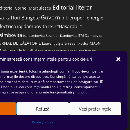
Editorial literar
ditorial Cornel Marculescu
Guvern
Flori Bungete
intreruperi energie
lectrica
ISU "Basarab I"
lectrica
ipj dambovita
Dâmbovița
ITM Dambovita
Isu dambovita Basarab I Dambovita
URNAL DE CĂLĂTORIE
MApN
Laurențiu Ștefan Szemkovics
inisterul Educației
Nu-ți uita istoria
ministerul sanatatii
ana Filip
Primaria Dragodana
inistrează consimțămintele pentru cookie-uri
Prefectura dambovita
Primaria Ulmi
rimaria Lucieni
primaria Răzvad
 bună experiență, folosim tehnologii, cum ar fi cookie-uri, pentru
PSD Dambovita
psiholog
Serial
rimăria Târgoviște
 informațiile despre dispozitive. Consimțământul pentru aceste
 să procesăm date, cum ar fi comportamentul de navigare sau ID-
Situatia Covid 19 Dambovita
Situație
e. Dacă nu îți dai consimțământul sau îți retragi consimțământul
negative asupra unor anumite funcționalități și funcții.
Covid-19
Universitatea Valahia
Refuză
Vezi preferințele
Privacy Policy
recompilarea, decompilarea, distribuirea, publicarea, afisarea,
 continutului site-ului .