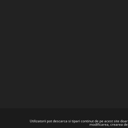
Utilizatorii pot descarca si tipari continut de pe acest site 
modificarea, crearea de 