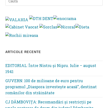
Es
to
clo
th
se
pan
ARTICOLE RECENTE
EDITORIAL: Între Nistru şi Nipru. Iulie – august
1941
GUVERN: 100 de milioane de euro pentru
programul ,,Diaspora investește acasă”, destinat
românilor din străinătate
CJ DÂMBOVIȚA: Recomandări și restricții pe
unele sectoare de drum din județul Dâmbovița