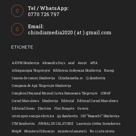
Tel / WhatsApp:
0770 726 797
Opens
Email:
in
chindiamedia2020 ( at ) gmail.com
Opens
your
in
application
your
ETICHETE
applicatio
AJOFM Dâmbovița
Alesandru Duțu
anaf
Anunt
APIA
Arhiepiscopia Târgoviștei
Biblioteca Județeană Dâmbovița
Bucegi
Camera de comerț Dâmbovița
Chindiamedia.ro
Cj dambovita
Compania de Apă Târgoviște Dâmbovița
Complexul Național Muzeal Curtea Domnească Târgoviște
CONAF
Cornel Marculescu
Dâmbovița
Editorial
Editorial Cornel Marculescu
Editorial literar
Electrica
Flori Bungete
Guvern
intreruperi energie electrica
ipj dambovita
ISU "Basarab I" Dâmbovița
ITM Dambovita
JURNAL DE CĂLĂTORIE
Laurențiu Ștefan Szemkovics
MApN
Ministerul Educației
ministerul sanatatii
Nu-ți uita istoria