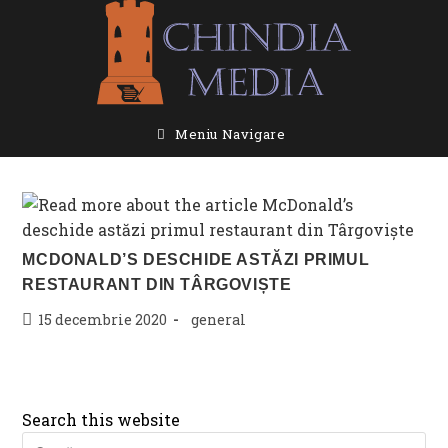
Skip
to
content
Meniu Navigare
MCDONALD’S DESCHIDE ASTĂZI PRIMUL
RESTAURANT DIN TÂRGOVIȘTE
Post
Post
15 decembrie 2020
general
published:
category:
Search this website
Pre