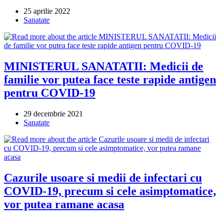
Post
25 aprilie 2022
published:
Post
Sanatate
category:
MINISTERUL SANATATII: Medicii de
familie vor putea face teste rapide antigen
pentru COVID-19
Post
29 decembrie 2021
published:
Post
Sanatate
category:
Cazurile usoare si medii de infectari cu
COVID-19, precum si cele asimptomatice,
vor putea ramane acasa