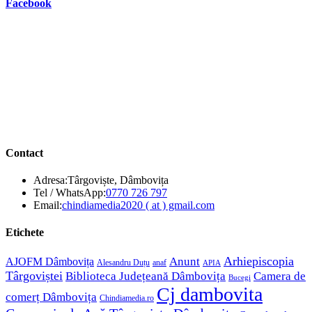
Facebook
Contact
Adresa:
Târgoviște, Dâmbovița
Opens
Tel / WhatsApp:
0770 726 797
in
Opens
Email:
chindiamedia2020 ( at ) gmail.com
your
in
application
your
Etichete
application
Anunt
Arhiepiscopia
AJOFM Dâmbovița
Alesandru Duțu
anaf
APIA
Târgoviștei
Biblioteca Județeană Dâmbovița
Camera de
Bucegi
Cj dambovita
comerț Dâmbovița
Chindiamedia.ro