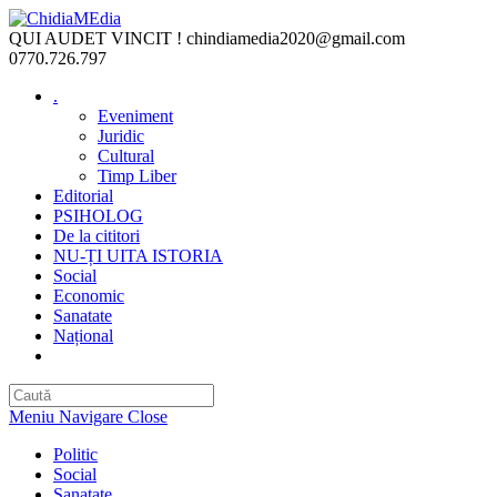
Skip
to
QUI AUDET VINCIT !
chindiamedia2020@gmail.com
content
0770.726.797
.
Eveniment
Juridic
Cultural
Timp Liber
Editorial
PSIHOLOG
De la cititori
NU-ȚI UITA ISTORIA
Social
Economic
Sanatate
Național
Toggle
website
search
Meniu Navigare
Close
Politic
Social
Sanatate