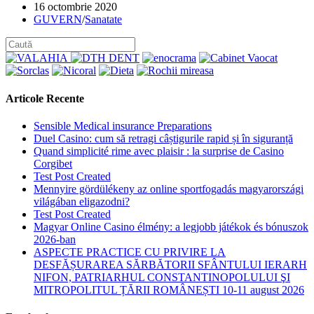
Post
16 octombrie 2020
published:
Post
GUVERN
/
Sanatate
category:
Articole Recente
Sensible Medical insurance Preparations
Duel Casino: cum să retragi câștigurile rapid și în siguranță
Quand simplicité rime avec plaisir : la surprise de Casino
Corgibet
Test Post Created
Mennyire gördülékeny az online sportfogadás magyarországi
világában eligazodni?
Test Post Created
Magyar Online Casino élmény: a legjobb játékok és bónuszok
2026-ban
ASPECTE PRACTICE CU PRIVIRE LA
DESFĂȘURAREA SĂRBĂTORII SFÂNTULUI IERARH
NIFON, PATRIARHUL CONSTANTINOPOLULUI ŞI
MITROPOLITUL ȚĂRII ROMÂNEȘTI 10-11 august 2026