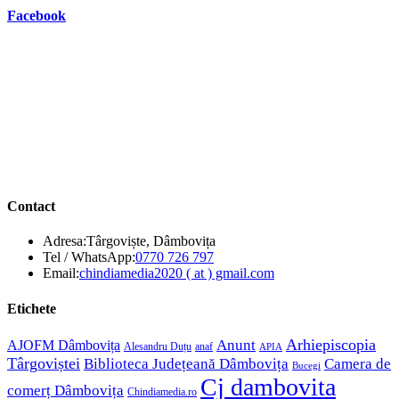
Facebook
Contact
Adresa:
Târgoviște, Dâmbovița
Opens
Tel / WhatsApp:
0770 726 797
in
Opens
Email:
chindiamedia2020 ( at ) gmail.com
your
in
application
your
Etichete
application
Anunt
Arhiepiscopia
AJOFM Dâmbovița
Alesandru Duțu
anaf
APIA
Târgoviștei
Biblioteca Județeană Dâmbovița
Camera de
Bucegi
Cj dambovita
comerț Dâmbovița
Chindiamedia.ro