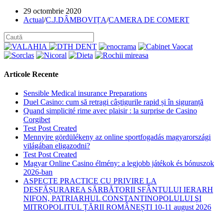
Post
29 octombrie 2020
published:
Post
Actual
/
C.J.DÂMBOVIȚA
/
CAMERA DE COMERT
category:
Articole Recente
Sensible Medical insurance Preparations
Duel Casino: cum să retragi câștigurile rapid și în siguranță
Quand simplicité rime avec plaisir : la surprise de Casino
Corgibet
Test Post Created
Mennyire gördülékeny az online sportfogadás magyarországi
világában eligazodni?
Test Post Created
Magyar Online Casino élmény: a legjobb játékok és bónuszok
2026-ban
ASPECTE PRACTICE CU PRIVIRE LA
DESFĂȘURAREA SĂRBĂTORII SFÂNTULUI IERARH
NIFON, PATRIARHUL CONSTANTINOPOLULUI ŞI
MITROPOLITUL ȚĂRII ROMÂNEȘTI 10-11 august 2026