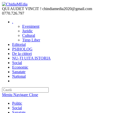
Skip
to
QUI AUDET VINCIT !
chindiamedia2020@gmail.com
content
0770.726.797
.
Eveniment
Juridic
Cultural
Timp Liber
Editorial
PSIHOLOG
De la cititori
NU-ȚI UITA ISTORIA
Social
Economic
Sanatate
Național
Toggle
website
search
Meniu Navigare
Close
Politic
Social
Sanatate