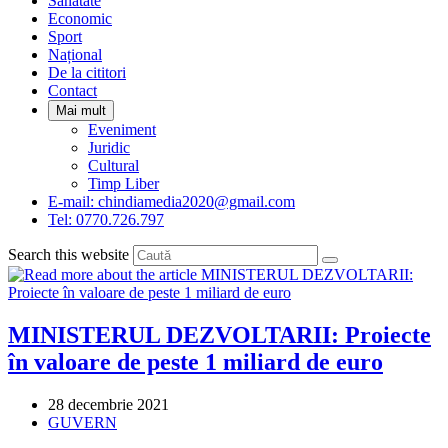
Sanatate
panel.
Economic
Sport
Național
De la cititori
Contact
Mai mult
Eveniment
Juridic
Cultural
Timp Liber
E-mail: chindiamedia2020@gmail.com
Tel: 0770.726.797
Search this website
MINISTERUL DEZVOLTARII: Proiecte
în valoare de peste 1 miliard de euro
Post
28 decembrie 2021
published:
Post
GUVERN
category: