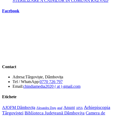
STERILIZARE A CÂINILOR ÎN COMUNA RĂZVAD
Facebook
Contact
Adresa:
Târgoviște, Dâmbovița
Opens
Tel / WhatsApp:
0770 726 797
in
Opens
Email:
chindiamedia2020 ( at ) gmail.com
your
in
application
your
Etichete
application
Anunt
Arhiepiscopia
AJOFM Dâmbovița
Alesandru Duțu
anaf
APIA
Târgoviștei
Biblioteca Județeană Dâmbovița
Camera de