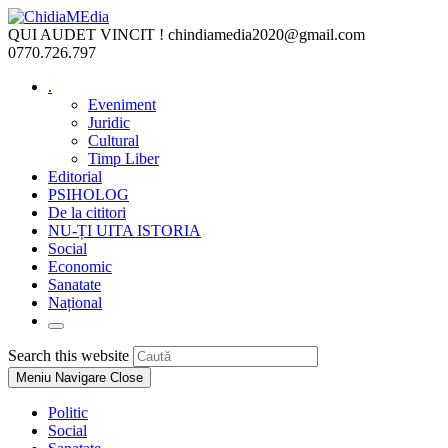
Skip
to
QUI AUDET VINCIT !
chindiamedia2020@gmail.com
content
0770.726.797
.
Eveniment
Juridic
Cultural
Timp Liber
Editorial
PSIHOLOG
De la cititori
NU-ȚI UITA ISTORIA
Social
Economic
Sanatate
Național
Toggle
website
Press
Search this website
search
Escape
Meniu Navigare
Close
to
close
Politic
the
Social
search