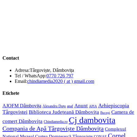
Contact
Adresa:
Târgoviște, Dâmbovița
Opens
Tel / WhatsApp:
0770 726 797
in
Opens
Email:
chindiamedia2020 ( at ) gmail.com
your
in
application
your
Etichete
application
Anunt
Arhiepiscopia
AJOFM Dâmbovița
Alesandru Duțu
anaf
APIA
Târgoviștei
Biblioteca Județeană Dâmbovița
Camera de
Bucegi
Cj dambovita
comerț Dâmbovița
Chindiamedia.ro
Compania de Apă Târgoviște Dâmbovița
Complexul
Cornel
Național Muzeal Curtea Domnească Târgoviște
CONAF