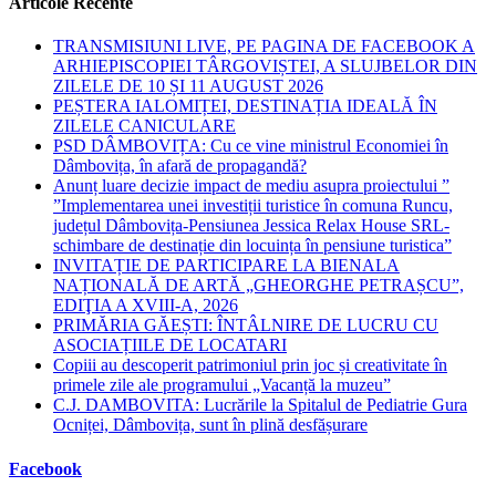
Articole Recente
search
panel.
TRANSMISIUNI LIVE, PE PAGINA DE FACEBOOK A
ARHIEPISCOPIEI TÂRGOVIȘTEI, A SLUJBELOR DIN
ZILELE DE 10 ȘI 11 AUGUST 2026
PEȘTERA IALOMIȚEI, DESTINAȚIA IDEALĂ ÎN
ZILELE CANICULARE
PSD DÂMBOVIȚA: Cu ce vine ministrul Economiei în
Dâmbovița, în afară de propagandă?
Anunț luare decizie impact de mediu asupra proiectului ”
”Implementarea unei investiții turistice în comuna Runcu,
județul Dâmbovița-Pensiunea Jessica Relax House SRL-
schimbare de destinație din locuința în pensiune turistica”
INVITAȚIE DE PARTICIPARE LA BIENALA
NAȚIONALĂ DE ARTĂ „GHEORGHE PETRAȘCU”,
EDIŢIA A XVIII-A, 2026
PRIMĂRIA GĂEȘTI: ÎNTÂLNIRE DE LUCRU CU
ASOCIAȚIILE DE LOCATARI
Copiii au descoperit patrimoniul prin joc și creativitate în
primele zile ale programului „Vacanță la muzeu”
C.J. DAMBOVITA: Lucrările la Spitalul de Pediatrie Gura
Ocniței, Dâmbovița, sunt în plină desfășurare
Facebook