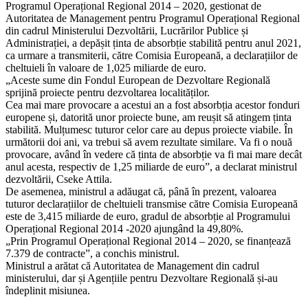
Programul Operațional Regional 2014 – 2020, gestionat de
Autoritatea de Management pentru Programul Operațional Regional
din cadrul Ministerului Dezvoltării, Lucrărilor Publice și
Administrației, a depășit ținta de absorbție stabilită pentru anul 2021,
ca urmare a transmiterii, către Comisia Europeană, a declarațiilor de
cheltuieli în valoare de 1,025 miliarde de euro.
„Aceste sume din Fondul European de Dezvoltare Regională
sprijină proiecte pentru dezvoltarea localităților.
Cea mai mare provocare a acestui an a fost absorbția acestor fonduri
europene și, datorită unor proiecte bune, am reușit să atingem ținta
stabilită. Mulțumesc tuturor celor care au depus proiecte viabile. În
următorii doi ani, va trebui să avem rezultate similare. Va fi o nouă
provocare, având în vedere că ținta de absorbție va fi mai mare decât
anul acesta, respectiv de 1,25 miliarde de euro”, a declarat ministrul
dezvoltării, Cseke Attila.
De asemenea, ministrul a adăugat că, până în prezent, valoarea
tuturor declarațiilor de cheltuieli transmise către Comisia Europeană
este de 3,415 miliarde de euro, gradul de absorbție al Programului
Operațional Regional 2014 -2020 ajungând la 49,80%.
„Prin Programul Operațional Regional 2014 – 2020, se finanțează
7.379 de contracte”, a conchis ministrul.
Ministrul a arătat că Autoritatea de Management din cadrul
ministerului, dar și Agențiile pentru Dezvoltare Regională și-au
îndeplinit misiunea.