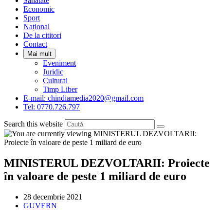
Sanatate
panel.
Economic
Sport
Național
De la cititori
Contact
Mai mult
Eveniment
Juridic
Cultural
Timp Liber
E-mail: chindiamedia2020@gmail.com
Tel: 0770.726.797
Search this website
MINISTERUL DEZVOLTARII: Proiecte
în valoare de peste 1 miliard de euro
Post
28 decembrie 2021
published:
Post
GUVERN
category: