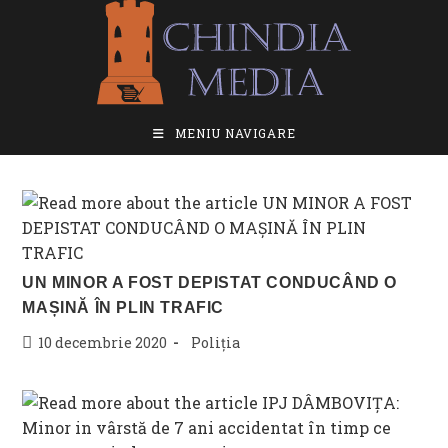
Skip
to
content
MENIU NAVIGARE
UN MINOR A FOST DEPISTAT CONDUCÂND O
MAȘINĂ ÎN PLIN TRAFIC
Post
Post
10 decembrie 2020
Poliția
published:
category: