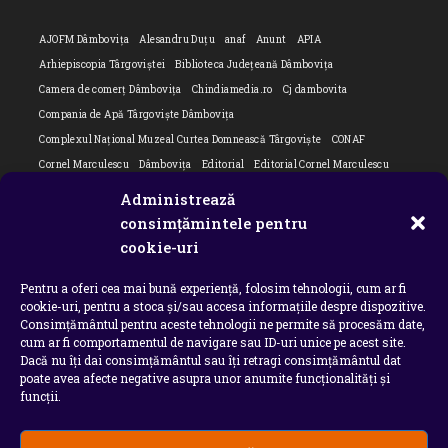
AJOFM Dâmbovița
Alesandru Duțu
anaf
Anunt
APIA
Arhiepiscopia Târgoviștei
Biblioteca Județeană Dâmbovița
Camera de comerț Dâmbovița
Chindiamedia.ro
Cj dambovita
Compania de Apă Târgoviște Dâmbovița
Complexul Național Muzeal Curtea Domnească Târgoviște
CONAF
Cornel Marculescu
Dâmbovița
Editorial
Editorial Cornel Marculescu
Editorial literar
Electrica
Flori Bungete
Guvern
Administrează
intreruperi energie electrica
ipj dambovita
ISU "Basarab I" Dâmbovița
consimțămintele pentru
Isu dambovita Basarab I Dambovita
ITM Dambovita
cookie-uri
JURNAL DE CĂLĂTORIE
Laurențiu Ștefan Szemkovics
MApN
Pentru a oferi cea mai bună experiență, folosim tehnologii, cum ar fi
Ministerul Educației
ministerul sanatatii
Nu-ți uita istoria
Oana Filip
cookie-uri, pentru a stoca și/sau accesa informațiile despre dispozitive.
Prefectura dambovita
Primaria Dragodana
Primaria Lucieni
Consimțământul pentru aceste tehnologii ne permite să procesăm date,
primaria Răzvad
Primaria Ulmi
primăria Târgoviște
PSD Dambovita
cum ar fi comportamentul de navigare sau ID-uri unice pe acest site.
Dacă nu îți dai consimțământul sau îți retragi consimțământul dat
psiholog
Serial
Situatia Covid 19 Dambovita
Situație Covid-19
poate avea afecte negative asupra unor anumite funcționalități și
Universitatea Valahia
funcții.