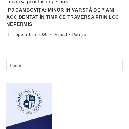
IPJ DÂMBOVIȚA: MINOR IN VÂRSTĂ DE 7 ANI
ACCIDENTAT ÎN TIMP CE TRAVERSA PRIN LOC
NEPERMIS
Post
Post
1 septembrie 2020
Actual
/
Poliția
published:
category: