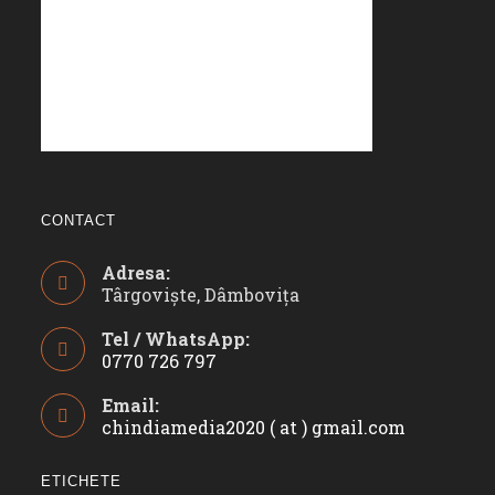
CONTACT
Adresa:
Târgoviște, Dâmbovița
Tel / WhatsApp:
0770 726 797
Opens
Email:
in
chindiamedia2020 ( at ) gmail.com
Opens
your
in
application
your
ETICHETE
applicatio