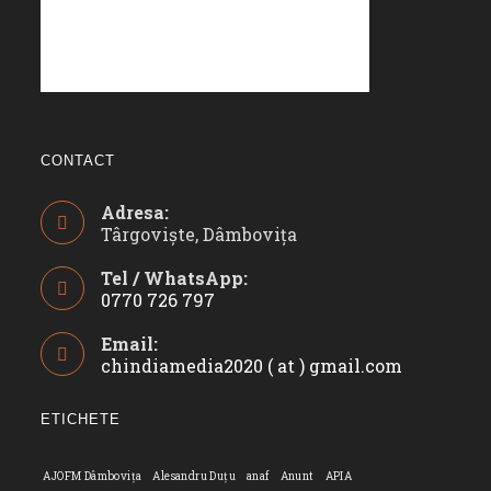
CONTACT
Adresa:
Târgoviște, Dâmbovița
Tel / WhatsApp:
0770 726 797
Opens
Email:
in
chindiamedia2020 ( at ) gmail.com
Opens
your
in
application
your
ETICHETE
applicatio
AJOFM Dâmbovița
Alesandru Duțu
anaf
Anunt
APIA