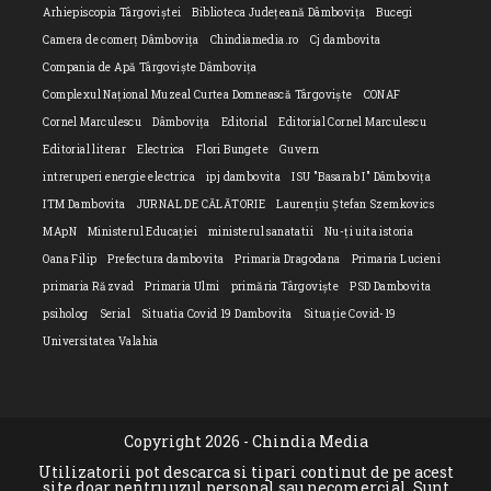
Arhiepiscopia Târgoviștei
Biblioteca Județeană Dâmbovița
Bucegi
Camera de comerț Dâmbovița
Chindiamedia.ro
Cj dambovita
Compania de Apă Târgoviște Dâmbovița
Complexul Național Muzeal Curtea Domnească Târgoviște
CONAF
Cornel Marculescu
Dâmbovița
Editorial
Editorial Cornel Marculescu
Editorial literar
Electrica
Flori Bungete
Guvern
intreruperi energie electrica
ipj dambovita
ISU "Basarab I" Dâmbovița
ITM Dambovita
JURNAL DE CĂLĂTORIE
Laurențiu Ștefan Szemkovics
MApN
Ministerul Educației
ministerul sanatatii
Nu-ți uita istoria
Oana Filip
Prefectura dambovita
Primaria Dragodana
Primaria Lucieni
primaria Răzvad
Primaria Ulmi
primăria Târgoviște
PSD Dambovita
psiholog
Serial
Situatia Covid 19 Dambovita
Situație Covid-19
Universitatea Valahia
Copyright 2026 - Chindia Media
Utilizatorii pot descarca si tipari continut de pe acest
site doar pentru uzul personal sau necomercial. Sunt