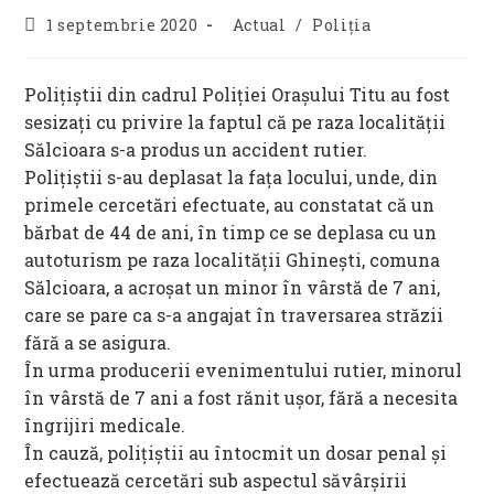
Post
Post
1 septembrie 2020
Actual
/
Poliția
published:
category:
Polițiștii din cadrul Poliției Orașului Titu au fost
sesizați cu privire la faptul că pe raza localității
Sălcioara s-a produs un accident rutier.
Polițiștii s-au deplasat la fața locului, unde, din
primele cercetări efectuate, au constatat că un
bărbat de 44 de ani, în timp ce se deplasa cu un
autoturism pe raza localității Ghinești, comuna
Sălcioara, a acroșat un minor în vârstă de 7 ani,
care se pare ca s-a angajat în traversarea străzii
fără a se asigura.
În urma producerii evenimentului rutier, minorul
în vârstă de 7 ani a fost rănit ușor, fără a necesita
îngrijiri medicale.
În cauză, polițiștii au întocmit un dosar penal și
efectuează cercetări sub aspectul săvârșirii