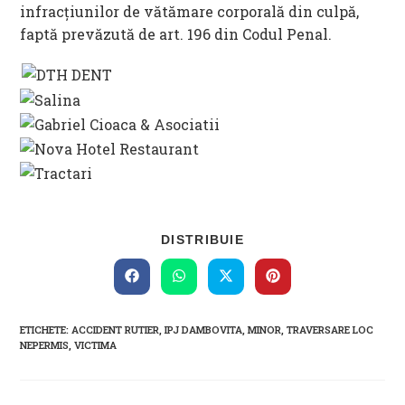
infracțiunilor de vătămare corporală din culpă,
faptă prevăzută de art. 196 din Codul Penal.
SHARE
DISTRIBUIE
THIS
CONTENT
Opens
Opens
Opens
Opens
in
in
in
in
a
a
a
a
new
new
new
new
ETICHETE
:
ACCIDENT RUTIER
,
IPJ DAMBOVITA
,
MINOR
,
TRAVERSARE LOC
window
window
window
window
NEPERMIS
,
VICTIMA