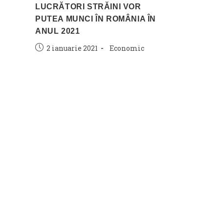
LUCRĂTORI STRĂINI VOR
PUTEA MUNCI ÎN ROMÂNIA ÎN
ANUL 2021
Post
Post
2 ianuarie 2021
Economic
published:
category: