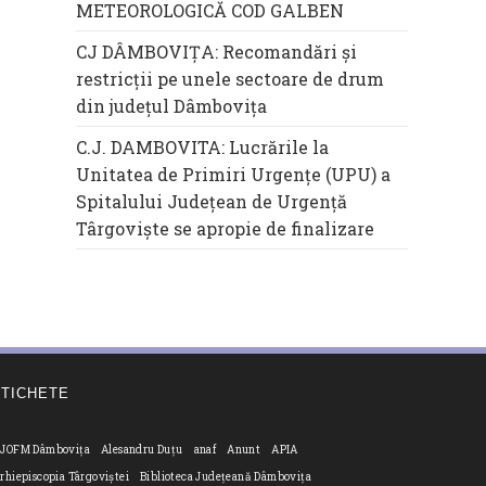
METEOROLOGICĂ COD GALBEN
CJ DÂMBOVIȚA: Recomandări și
restricții pe unele sectoare de drum
din județul Dâmbovița
C.J. DAMBOVITA: Lucrările la
Unitatea de Primiri Urgențe (UPU) a
Spitalului Județean de Urgență
Târgoviște se apropie de finalizare
ETICHETE
JOFM Dâmbovița
Alesandru Duțu
anaf
Anunt
APIA
rhiepiscopia Târgoviștei
Biblioteca Județeană Dâmbovița