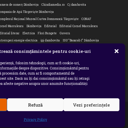
amera de comerț Dâmbovița
Chindiamedia.ro
Cj dambovita
ompania de Apă Târgoviște Dâmbovița
omplexul Național Muzeal Curtea Domnească Târgoviște
CONAF
ornel Marculescu
Dâmbovița
Editorial
Editorial Cornel Marculescu
ditorial literar
Electrica
Flori Bungete
Guvern
ntreruperi energie electrica
ipj dambovita
ISU "Basarab I" Dâmbovița
n
su dambovita Basarab I Dambovita
ITM Dambovita
rează consimțămintele pentru cookie-uri
URNAL DE CĂLĂTORIE
Laurențiu Ștefan Szemkovics
MApN
inisterul Educației
ministerul sanatatii
Nu-ți uita istoria
Oana Filip
periență, folosim tehnologii, cum ar fi cookie-uri,
informațiile despre dispozitive. Consimțământul pentru
refectura dambovita
Primaria Dragodana
Primaria Lucieni
să procesăm date, cum ar fi comportamentul de
rimaria Răzvad
Primaria Ulmi
primăria Târgoviște
PSD Dambovita
cest site. Dacă nu îți dai consimțământul sau îți retragi
 afecte negative asupra unor anumite funcționalități
siholog
Serial
Situatia Covid 19 Dambovita
Situație Covid-19
niversitatea Valahia
Refuză
Vezi preferințele
INTERZISE copierea, reproducerea, recompilarea,
ecum si orice modalitate de exploatare a continutului
Privacy Policy