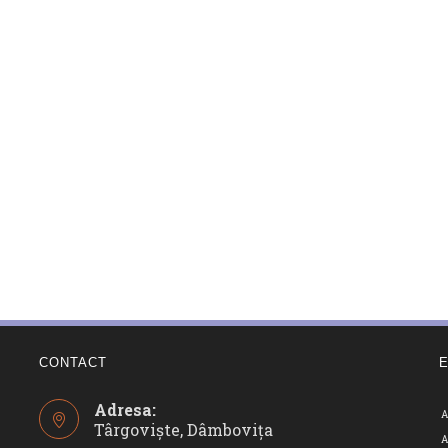
CONTACT
Adresa:
A
Târgoviște, Dâmbovița
A