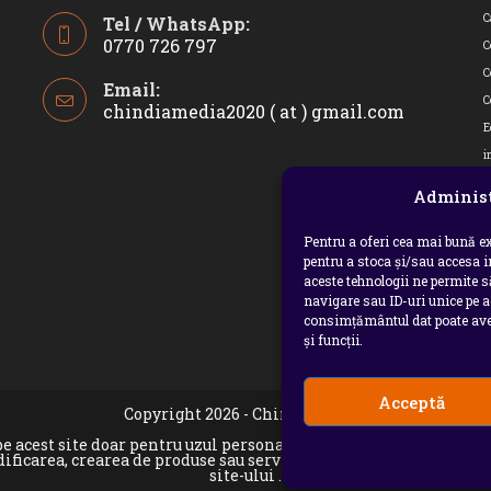
C
Tel / WhatsApp:
0770 726 797
C
Opens
C
Email:
in
C
chindiamedia2020 ( at ) gmail.com
Opens
your
in
E
application
your
i
applicatio
I
Administ
J
M
Pentru a oferi cea mai bună ex
pentru a stoca și/sau accesa 
P
aceste tehnologii ne permite 
p
navigare sau ID-uri unice pe a
consimțământul dat poate avea
p
și funcții.
U
Acceptă
Copyright 2026 - Chindia Media
e pe acest site doar pentru uzul personal sau necomercial. Sunt 
dificarea, crearea de produse sau servicii complete derivate, pr
site-ului .