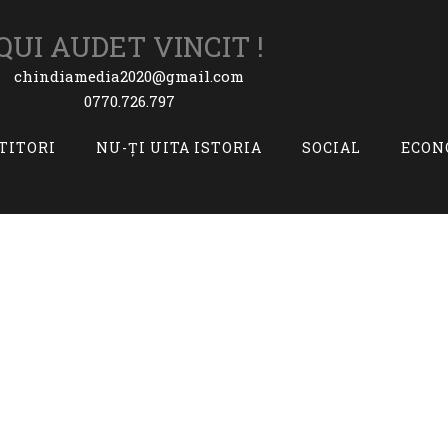
QUI AUDET VINCIT !
chindiamedia2020@gmail.com
0770.726.797
ITITORI
NU-ȚI UITA ISTORIA
SOCIAL
ECON