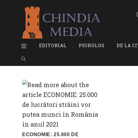
Skip
to
content
EDITORIAL
PSIHOLOG
DE LA C
TOGGLE
WEBSITE
SEARCH
ECONOMIE: 25.000 DE