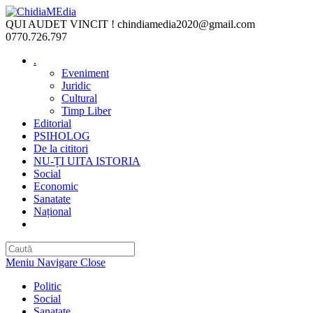
Skip
to
QUI AUDET VINCIT !
chindiamedia2020@gmail.com
content
0770.726.797
.
Eveniment
Juridic
Cultural
Timp Liber
Editorial
PSIHOLOG
De la cititori
NU-ȚI UITA ISTORIA
Social
Economic
Sanatate
Național
Toggle
website
search
Meniu Navigare
Close
Politic
Social
Sanatate