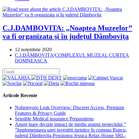
category:
C.J.DAMBOVITA: „Noaptea Muzeelor”
va fi organizata şi în judeţul Dâmboviţa
Post
12 noiembrie 2020
published:
Post
C.J.DÂMBOVIȚA
/
COMPLEXUL MUZEAL CURTEA
category:
DOMNEASCA
Articole Recente
Nohemyoro Leak Overview: Discreet Access, Premium
Features & Privacy Guide
Sensible Medical insurance Preparations
Anunț luare decizie impact de mediu asupra proiectului ”
”Implementarea unei investiții turistice în comuna Runcu,
județul Dâmbovița-Pensiunea Jessica Relax House SRL-