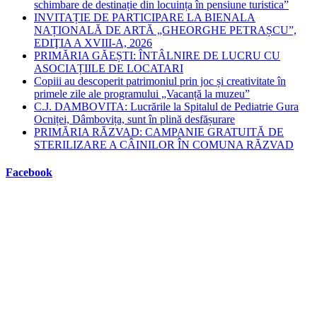
schimbare de destinație din locuința în pensiune turistica”
INVITAȚIE DE PARTICIPARE LA BIENALA
NAȚIONALĂ DE ARTĂ „GHEORGHE PETRAȘCU”,
EDIŢIA A XVIII-A, 2026
PRIMĂRIA GĂEȘTI: ÎNTÂLNIRE DE LUCRU CU
ASOCIAȚIILE DE LOCATARI
Copiii au descoperit patrimoniul prin joc și creativitate în
primele zile ale programului „Vacanță la muzeu”
C.J. DAMBOVITA: Lucrările la Spitalul de Pediatrie Gura
Ocniței, Dâmbovița, sunt în plină desfășurare
PRIMĂRIA RĂZVAD: CAMPANIE GRATUITĂ DE
STERILIZARE A CÂINILOR ÎN COMUNA RĂZVAD
Facebook