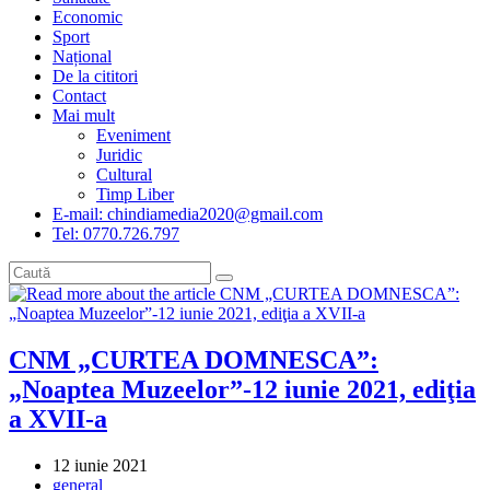
Economic
Sport
Național
De la cititori
Contact
Mai mult
Eveniment
Juridic
Cultural
Timp Liber
E-mail: chindiamedia2020@gmail.com
Tel: 0770.726.797
CNM „CURTEA DOMNESCA”:
„Noaptea Muzeelor”-12 iunie 2021, ediţia
a XVII-a
Post
12 iunie 2021
published:
Post
general