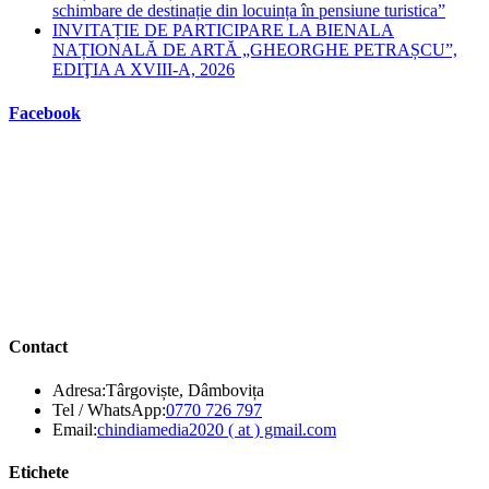
schimbare de destinație din locuința în pensiune turistica”
INVITAȚIE DE PARTICIPARE LA BIENALA
NAȚIONALĂ DE ARTĂ „GHEORGHE PETRAȘCU”,
EDIŢIA A XVIII-A, 2026
Facebook
Contact
Adresa:
Târgoviște, Dâmbovița
Opens
Tel / WhatsApp:
0770 726 797
in
Opens
Email:
chindiamedia2020 ( at ) gmail.com
your
in
application
your
Etichete
application