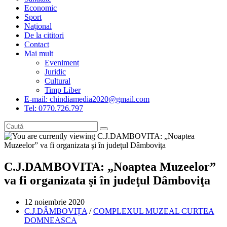
Economic
Sport
Național
De la cititori
Contact
Mai mult
Eveniment
Juridic
Cultural
Timp Liber
E-mail: chindiamedia2020@gmail.com
Tel: 0770.726.797
C.J.DAMBOVITA: „Noaptea Muzeelor”
va fi organizata şi în judeţul Dâmboviţa
Post
12 noiembrie 2020
published:
Post
C.J.DÂMBOVIȚA
/
COMPLEXUL MUZEAL CURTEA
category:
DOMNEASCA