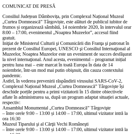
COMUNICAT DE PRESĂ
Consiliul Județean Dâmbovița, prin Complexul Național Muzeal
„Curtea Domnească” Târgoviște, este alături de publicul iubitor de
frumos și organizează sâmbătă, 14 noiembrie 2020, în intervalul orar
8:00 – 17:00, evenimentul „Noaptea Muzeelor”, accesul fiind
gratuit.
Iniţiat de Ministerul Culturii şi Comunicării din Franţa şi patronat în
prezent de Consiliul Europei, UNESCO şi Consiliul Internaţional al
Muzeelor, Noaptea Muzeelor este un eveniment de succes desfăşurat
la nivel internaţional. Anul acesta, evenimentul – programat inițial
pentru luna mai – este marcat în toată Europa în data de 14
noiembrie, într-un mod mai putin obişnuit, din cauza contextului
pandemic.
Astfel, în vederea prevenirii răspândirii virusului SARS-CoV-2,
Complexul Național Muzeal „Curtea Domnească” Târgoviște își
deschide porțile pentru a primi vizitatorii în 15 dintre obiectivele
aflate în administrarea sa, după un program adaptat situației actuale,
respectiv:
Ansamblul Monumental „Curtea Domnească” Târgovişte
– între orele 9:00 – 13:00 și 14:00 – 17:00, ultimul vizitator intră la
ora 16:30
Muzeul Tiparului şi al Cărţii Vechi Româneşti
– între orele 9:00 – 13:00 și 14:00 – 17:00, ultimul vizitator intră la