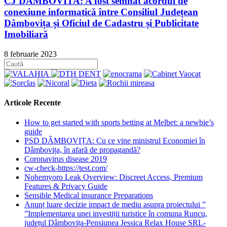
CJ DAMBOVITA: A fost semnat acordul de
conexiune informatică între Consiliul Județean
Dâmbovița și Oficiul de Cadastru și Publicitate
Imobiliară
8 februarie 2023
Articole Recente
How to get started with sports betting at Melbet: a newbie’s
guide
PSD DÂMBOVIȚA: Cu ce vine ministrul Economiei în
Dâmbovița, în afară de propagandă?
Coronavirus disease 2019
cw-check-https://test.com/
Nohemyoro Leak Overview: Discreet Access, Premium
Features & Privacy Guide
Sensible Medical insurance Preparations
Anunț luare decizie impact de mediu asupra proiectului ”
”Implementarea unei investiții turistice în comuna Runcu,
județul Dâmbovița-Pensiunea Jessica Relax House SRL-