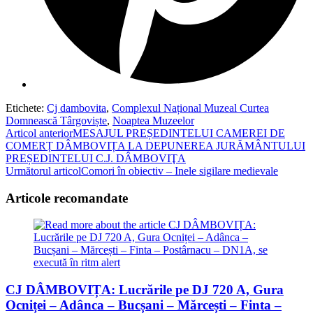
Etichete
:
Cj dambovita
,
Complexul Național Muzeal Curtea
Domnească Târgoviște
,
Noaptea Muzeelor
Read
Articol anterior
MESAJUL PREȘEDINTELUI CAMEREI DE
COMERȚ DÂMBOVIȚA LA DEPUNEREA JURĂMÂNTULUI
more
PREȘEDINTELUI C.J. DÂMBOVIŢA
articles
Următorul articol
Comori în obiectiv – Inele sigilare medievale
Articole recomandate
CJ DÂMBOVIȚA: Lucrările pe DJ 720 A, Gura
Ocniței – Adânca – Bucșani – Mărcești – Finta –