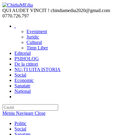
Skip
to
QUI AUDET VINCIT !
chindiamedia2020@gmail.com
content
0770.726.797
.
Eveniment
Juridic
Cultural
Timp Liber
Editorial
PSIHOLOG
De la cititori
NU-ȚI UITA ISTORIA
Social
Economic
Sanatate
Național
Toggle
website
search
Meniu Navigare
Close
Politic
Social
Sanatate