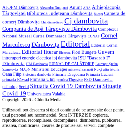
Anunt
Arhiepiscopia
AJOFM Dâmbovița
Alesandru Duțu
anaf
APIA
Târgoviștei
Biblioteca Județeană Dâmbovița
Camera de
Bucegi
Cj dambovita
comerț Dâmbovița
Chindiamedia.ro
Compania de Apă Târgoviște Dâmbovița
Complexul
Cornel
Național Muzeal Curtea Domnească Târgoviște
CONAF
Editorial
Dâmbovița
Marculescu
Editorial Cornel
Editorial literar
Guvern
Flori Bungete
Marculescu
Electrica
ISU "Basarab I"
intreruperi energie electrica
ipj dambovita
Dâmbovița
JURNAL DE CĂLĂTORIE
Laurențiu Ștefan
ITM Dambovita
Ministerul Educației
MApN
Szemkovics
Nu-ți uita istoria
ministerul sanatatii
Oana Filip
Primaria Lucieni
Primaria Dragodana
Prefectura dambovita
Primaria Ulmi
primaria Răzvad
PSD Dambovita
primăria Târgoviște
Situație
Situatia Covid 19 Dambovita
psiholog
Serial
Covid-19
Universitatea Valahia
Copyright 2026 - Chindia Media
Utilizatorii pot descarca si tipari continut de pe acest site doar pentru
uzul personal sau necomercial. Sunt INTERZISE copierea,
reproducerea, recompilarea, decompilarea, distribuirea, publicarea,
afisarea, modificarea, crearea de produse sau servicii complete