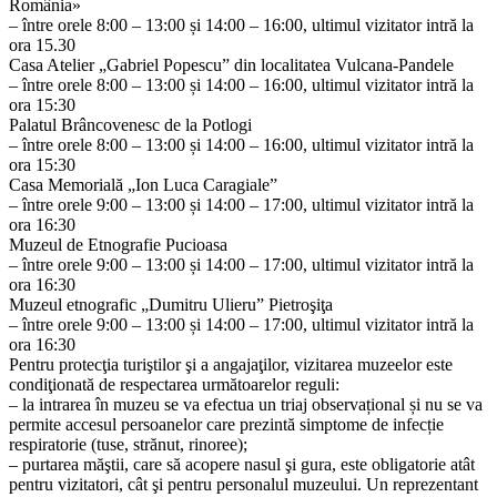
România»
– între orele 8:00 – 13:00 și 14:00 – 16:00, ultimul vizitator intră la
ora 15.30
Casa Atelier „Gabriel Popescu” din localitatea Vulcana-Pandele
– între orele 8:00 – 13:00 și 14:00 – 16:00, ultimul vizitator intră la
ora 15:30
Palatul Brâncovenesc de la Potlogi
– între orele 8:00 – 13:00 și 14:00 – 16:00, ultimul vizitator intră la
ora 15:30
Casa Memorială „Ion Luca Caragiale”
– între orele 9:00 – 13:00 și 14:00 – 17:00, ultimul vizitator intră la
ora 16:30
Muzeul de Etnografie Pucioasa
– între orele 9:00 – 13:00 și 14:00 – 17:00, ultimul vizitator intră la
ora 16:30
Muzeul etnografic „Dumitru Ulieru” Pietroşiţa
– între orele 9:00 – 13:00 și 14:00 – 17:00, ultimul vizitator intră la
ora 16:30
Pentru protecţia turiştilor şi a angajaţilor, vizitarea muzeelor este
condiţionată de respectarea următoarelor reguli:
– la intrarea în muzeu se va efectua un triaj observațional și nu se va
permite accesul persoanelor care prezintă simptome de infecție
respiratorie (tuse, strănut, rinoree);
– purtarea măştii, care să acopere nasul şi gura, este obligatorie atât
pentru vizitatori, cât şi pentru personalul muzeului. Un reprezentant