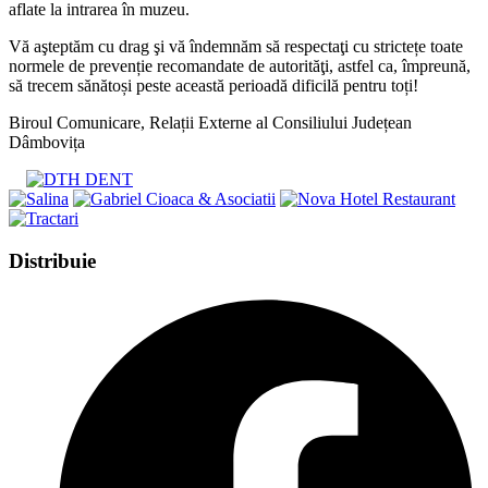
aflate la intrarea în muzeu.
Vă aşteptăm cu drag şi vă îndemnăm să respectaţi cu strictețe toate
normele de prevenție recomandate de autorităţi, astfel ca, împreună,
să trecem sănătoși peste această perioadă dificilă pentru toți!
Biroul Comunicare, Relații Externe al Consiliului Județean
Dâmbovița
Share
Distribuie
this
Opens
content
in
a
new
window