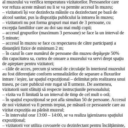
al muzeului va verifica temperatura vizitatorilor. Persoanelor care
vor refuza aceste măsuri nu li se va permite accesul în muzeu;
– vizitatorii își vor dezinfecta mâinile cu dezinfectant pe bază de
alcool sanitar, pus la dispoziția publicului la intrarea în muzeu;
– vizitatorii nu pot forma grupuri mai mari de 3 persoane, cu
excepţia familiilor care au doi sau mai mulţi copii;
– accesul grupurilor (maximum 3 persoane) se face la un interval de
5 minute;
– accesul în muzeu se face cu respectarea de către participanți a
distanțării fizice de minimum 2 m;
– în cazul în care numărul de persoane din muzeu depăşeşte 50%
din capacitatea sa, curtea de onoare a muzeului va servi drept spaţiu
de aşteptare pentru vizitatori;
– căile de acces, precum și sensul de circulație în interiorul muzeului
au fost diferențiate conform semnalizărilor de separare a fluxurilor
intrare / ieșire, iar spațiul expozițional – delimitat prin realizarea unui
traseu, pe care publicul este rugat să îl urmeze. De asemenea,
vizitatorii sunt sfătuiți să respecte instrucțiunile personalului;
– vizita va fi limitată la un interval de timp de cel mult o oră;
– în spațiul expozițional se pot afla simultan 50 de persoane. Accesul
de noi vizitatori va fi permis treptat, pe măsură ce persoanele care au
vizitat expoziția au părăsit muzeul;
– în intervalul orar 13:00 – 14:00, se va realiza igienizarea spațiului
expozițional;
– vizitatorii vor utiliza covoarele cu dezinfectant pentru încălțăminte,