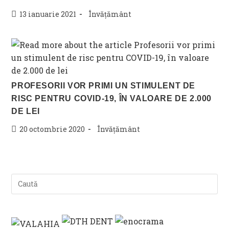
Post
Post
13 ianuarie 2021
Învățământ
published:
category:
PROFESORII VOR PRIMI UN STIMULENT DE
RISC PENTRU COVID-19, ÎN VALOARE DE 2.000
DE LEI
Post
Post
20 octombrie 2020
Învățământ
published:
category: