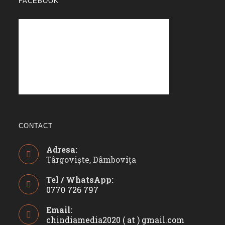
FACEBOOK
CONTACT
Adresa:
Târgoviște, Dâmbovița
Tel / WhatsApp:
0770 726 797
Opens
Email:
in
chindiamedia2020 ( at ) gmail.com
Opens
your