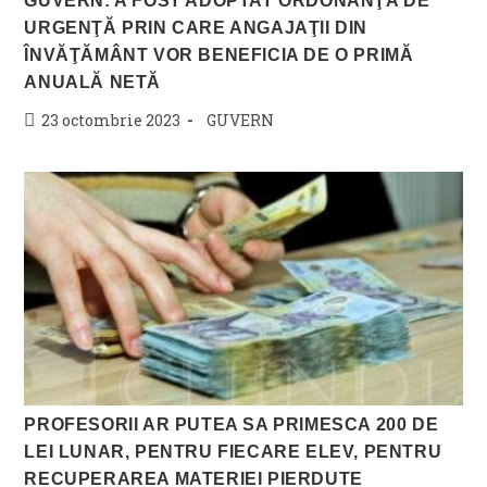
GUVERN: A FOST ADOPTAT ORDONANŢA DE
URGENŢĂ PRIN CARE ANGAJAŢII DIN
ÎNVĂŢĂMÂNT VOR BENEFICIA DE O PRIMĂ
ANUALĂ NETĂ
Post
Post
23 octombrie 2023
GUVERN
published:
category:
PROFESORII AR PUTEA SA PRIMESCA 200 DE
LEI LUNAR, PENTRU FIECARE ELEV, PENTRU
RECUPERAREA MATERIEI PIERDUTE