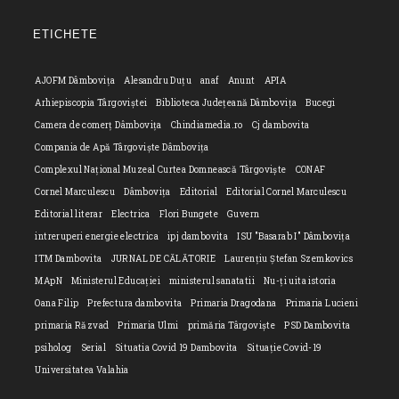
in
application
your
ETICHETE
applicatio
AJOFM Dâmbovița
Alesandru Duțu
anaf
Anunt
APIA
Arhiepiscopia Târgoviștei
Biblioteca Județeană Dâmbovița
Bucegi
Camera de comerț Dâmbovița
Chindiamedia.ro
Cj dambovita
Compania de Apă Târgoviște Dâmbovița
Complexul Național Muzeal Curtea Domnească Târgoviște
CONAF
Cornel Marculescu
Dâmbovița
Editorial
Editorial Cornel Marculescu
Editorial literar
Electrica
Flori Bungete
Guvern
intreruperi energie electrica
ipj dambovita
ISU "Basarab I" Dâmbovița
ITM Dambovita
JURNAL DE CĂLĂTORIE
Laurențiu Ștefan Szemkovics
MApN
Ministerul Educației
ministerul sanatatii
Nu-ți uita istoria
Oana Filip
Prefectura dambovita
Primaria Dragodana
Primaria Lucieni
primaria Răzvad
Primaria Ulmi
primăria Târgoviște
PSD Dambovita
psiholog
Serial
Situatia Covid 19 Dambovita
Situație Covid-19
Universitatea Valahia