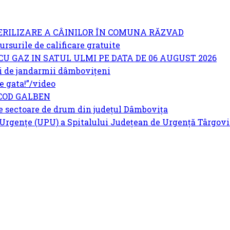
ERILIZARE A CÂINILOR ÎN COMUNA RĂZVAD
surile de calificare gratuite
U GAZ IN SATUL ULMI PE DATA DE 06 AUGUST 2026
 de jandarmii dâmbovițeni
 gata!”/video
COD GALBEN
e sectoare de drum din județul Dâmbovița
Urgențe (UPU) a Spitalului Județean de Urgență Târgoviș