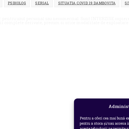
PSIHOLOG
SERIAL
SITUATIA COVID 19 DAMBOVITA
SI
doar pentru uzul personal sau necomercial. Sunt INTERZISE copie
cii complete derivate, precum si orice modalitate de exploatare a
Administ
Pentru a oferi cea mai bună ex
pentru a stoca și/sau accesa 
aceste tehnologii ne permite 