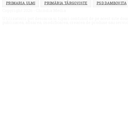
PRIMARIA ULMI
PRIMĂRIA TÂRGOVIȘTE
PSD DAMBOVITA
Copyright 2026 - Chindia Media
Utilizatorii pot descarca si tipari continut de pe acest site 
publicarea, afisarea, modificarea, crearea de produse sau servi