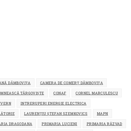
EANĂ DÂMBOVIȚA
CAMERA DE COMERȚ DÂMBOVIȚA
OMNEASCĂ TÂRGOVIȘTE
CONAF
CORNEL MARCULESCU
UVERN
INTRERUPERI ENERGIE ELECTRICA
LĂTORIE
LAURENȚIU ȘTEFAN SZEMKOVICS
MAPN
ARIA DRAGODANA
PRIMARIA LUCIENI
PRIMARIA RĂZVAD