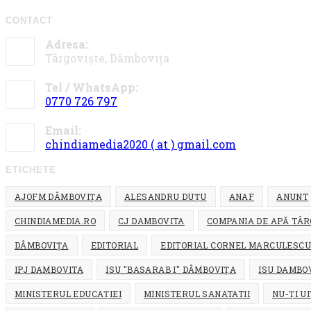
CONTACT
Adresa:
Târgoviște, Dâmbovița
Tel / WhatsApp:
0770 726 797
Opens
Email:
in
Opens
chindiamedia2020 ( at ) gmail.com
your
in
application
your
ETICHETE
application
AJOFM DÂMBOVIȚA
ALESANDRU DUȚU
ANAF
ANUNT
CHINDIAMEDIA.RO
CJ DAMBOVITA
COMPANIA DE APĂ TÂR
DÂMBOVIȚA
EDITORIAL
EDITORIAL CORNEL MARCULESC
IPJ DAMBOVITA
ISU "BASARAB I" DÂMBOVIȚA
ISU DAMBO
MINISTERUL EDUCAȚIEI
MINISTERUL SANATATII
NU-ȚI U