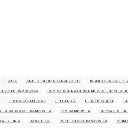
APIA
ARHIEPISCOPIA TÂRGOVIȘTEI
BIBLIOTECA JUDEȚ
GOVIȘTE DÂMBOVIȚA
COMPLEXUL NAȚIONAL MUZEAL CURTEA D
U
EDITORIAL LITERAR
ELECTRICA
FLORI BUNGETE
G
VITA BASARAB I DAMBOVITA
ITM DAMBOVITA
JURNAL DE CĂ
ITA ISTORIA
OANA FILIP
PREFECTURA DAMBOVITA
PRIM