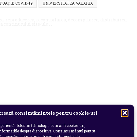
TUAȚIE COVID-19
UNIVERSITATEA VALAHIA
rea, reproducerea, recompilarea, decompilarea, distribuirea,
 continutului site-ului .
rează consimțămintele pentru cookie-uri
periență, folosim tehnologii, cum ar fi cookie-uri,
informațiile despre dispozitive. Consimțământul pentru
să procesăm date, cum ar fi comportamentul de