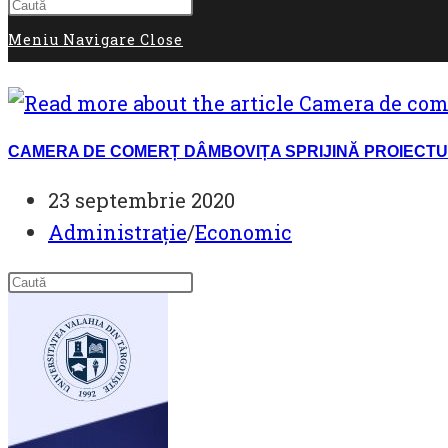
search
Meniu Navigare
Close
CAMERA DE COMERȚ DÂMBOVIȚA SPRIJINĂ PROIECTU
Post
23 septembrie 2020
published:
Post
Administrație
/
Economic
category: