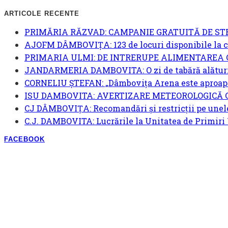
ARTICOLE RECENTE
PRIMĂRIA RĂZVAD: CAMPANIE GRATUITĂ DE ST
AJOFM DÂMBOVIȚA: 123 de locuri disponibile la cur
PRIMARIA ULMI: DE INTRERUPE ALIMENTAREA C
JANDARMERIA DAMBOVITA: O zi de tabără alături
CORNELIU ȘTEFAN: „Dâmbovița Arena este aproape
ISU DAMBOVITA: AVERTIZARE METEOROLOGICĂ 
CJ DÂMBOVIȚA: Recomandări și restricții pe unel
C.J. DAMBOVITA: Lucrările la Unitatea de Primiri 
FACEBOOK