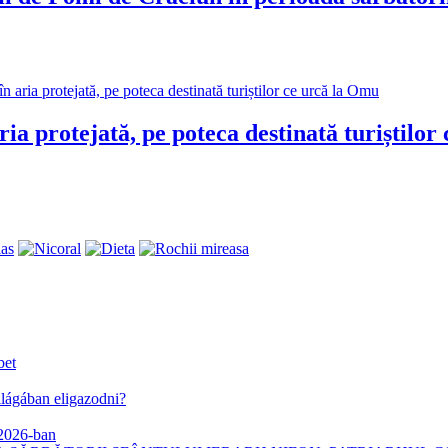
ia protejată, pe poteca destinată turiștilor
bet
lágában eligazodni?
 2026-ban