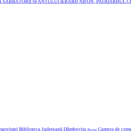
 SĂRBĂTORII SFÂNTULUI IERARH NIFON, PATRIARHUL C
rgoviștei
Biblioteca Județeană Dâmbovița
Camera de com
Bucegi