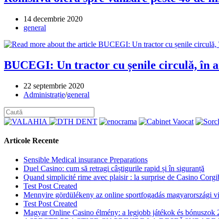
Post
14 decembrie 2020
published:
Post
general
category:
BUCEGI: Un tractor cu șenile circulă, în ar
Post
22 septembrie 2020
published:
Post
Administrație
/
general
category:
Articole Recente
Sensible Medical insurance Preparations
Duel Casino: cum să retragi câștigurile rapid și în siguranță
Quand simplicité rime avec plaisir : la surprise de Casino Corgi
Test Post Created
Mennyire gördülékeny az online sportfogadás magyarországi vi
Test Post Created
Magyar Online Casino élmény: a legjobb játékok és bónuszok