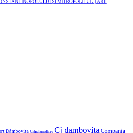
ONSTANTINOPOLULUI ŞI MITROPOLITUL ȚĂRII
Cj dambovita
Compania
erț Dâmbovița
Chindiamedia.ro