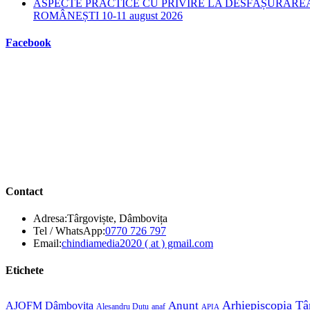
ASPECTE PRACTICE CU PRIVIRE LA DESFĂȘURAREA
ROMÂNEȘTI 10-11 august 2026
Facebook
Contact
Adresa:
Târgoviște, Dâmbovița
Opens
Tel / WhatsApp:
0770 726 797
in
Opens
Email:
chindiamedia2020 ( at ) gmail.com
your
in
application
your
Etichete
application
Anunt
Arhiepiscopia Tâ
AJOFM Dâmbovița
Alesandru Duțu
anaf
APIA