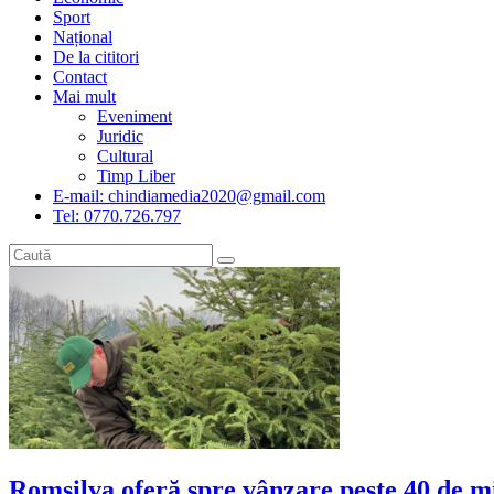
Sport
Național
De la cititori
Contact
Mai mult
Eveniment
Juridic
Cultural
Timp Liber
E-mail: chindiamedia2020@gmail.com
Tel: 0770.726.797
Romsilva oferă spre vânzare peste 40 de m