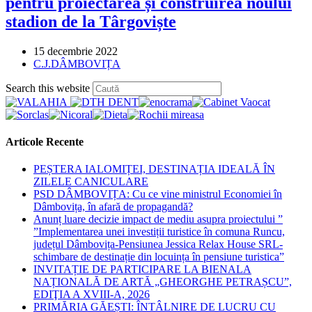
pentru proiectarea și construirea noului
stadion de la Târgoviște
Post
15 decembrie 2022
published:
Post
C.J.DÂMBOVIȚA
category:
Press
Search this website
Escape
to
close
the
Articole Recente
search
panel.
PEȘTERA IALOMIȚEI, DESTINAȚIA IDEALĂ ÎN
ZILELE CANICULARE
PSD DÂMBOVIȚA: Cu ce vine ministrul Economiei în
Dâmbovița, în afară de propagandă?
Anunț luare decizie impact de mediu asupra proiectului ”
”Implementarea unei investiții turistice în comuna Runcu,
județul Dâmbovița-Pensiunea Jessica Relax House SRL-
schimbare de destinație din locuința în pensiune turistica”
INVITAȚIE DE PARTICIPARE LA BIENALA
NAȚIONALĂ DE ARTĂ „GHEORGHE PETRAȘCU”,
EDIŢIA A XVIII-A, 2026
PRIMĂRIA GĂEȘTI: ÎNTÂLNIRE DE LUCRU CU