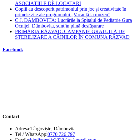
ASOCIAȚIILE DE LOCATARI
Copiii au descoperit patrimoniul prin joc și creativitate în
primele zile ale programului „Vacanță la muzeu”
C.J. DAMBOVITA: Lucrările la Spitalul de Pediatrie Gura
Ocniței, Dâmbovița, sunt în plină desfășurare
PRIMĂRIA RĂZVAD: CAMPANIE GRATUITĂ DE
STERILIZARE A CÂINILOR ÎN COMUNA RĂZVAD
Facebook
Contact
Adresa:
Târgoviște, Dâmbovița
Opens
Tel / WhatsApp:
0770 726 797
in
Opens
Email:
chindiamedia2020 ( at ) gmail.com