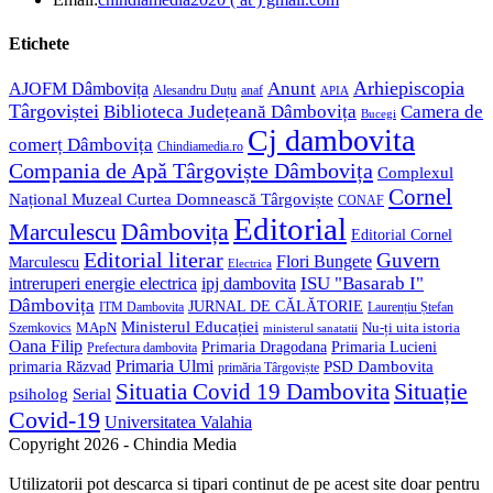
your
in
application
your
Etichete
application
Anunt
Arhiepiscopia
AJOFM Dâmbovița
Alesandru Duțu
anaf
APIA
Târgoviștei
Biblioteca Județeană Dâmbovița
Camera de
Bucegi
Cj dambovita
comerț Dâmbovița
Chindiamedia.ro
Compania de Apă Târgoviște Dâmbovița
Complexul
Cornel
Național Muzeal Curtea Domnească Târgoviște
CONAF
Editorial
Dâmbovița
Marculescu
Editorial Cornel
Editorial literar
Guvern
Flori Bungete
Marculescu
Electrica
ISU "Basarab I"
intreruperi energie electrica
ipj dambovita
Dâmbovița
JURNAL DE CĂLĂTORIE
Laurențiu Ștefan
ITM Dambovita
Ministerul Educației
MApN
Szemkovics
Nu-ți uita istoria
ministerul sanatatii
Oana Filip
Primaria Lucieni
Primaria Dragodana
Prefectura dambovita
Primaria Ulmi
primaria Răzvad
PSD Dambovita
primăria Târgoviște
Situație
Situatia Covid 19 Dambovita
psiholog
Serial
Covid-19
Universitatea Valahia
Copyright 2026 - Chindia Media
Utilizatorii pot descarca si tipari continut de pe acest site doar pentru