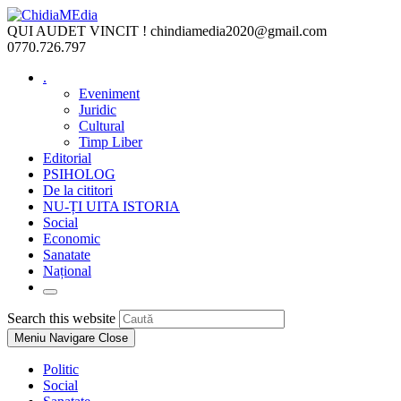
Skip
to
QUI AUDET VINCIT !
chindiamedia2020@gmail.com
content
0770.726.797
.
Eveniment
Juridic
Cultural
Timp Liber
Editorial
PSIHOLOG
De la cititori
NU-ȚI UITA ISTORIA
Social
Economic
Sanatate
Național
Toggle
website
Press
Search this website
search
Escape
Meniu Navigare
Close
to
close
Politic
the
Social
search