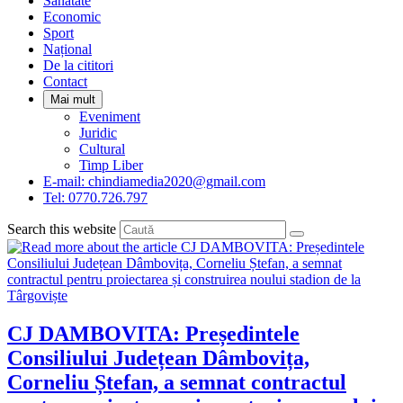
Sanatate
panel.
Economic
Sport
Național
De la cititori
Contact
Mai mult
Eveniment
Juridic
Cultural
Timp Liber
E-mail: chindiamedia2020@gmail.com
Tel: 0770.726.797
Search this website
CJ DAMBOVITA: Președintele
Consiliului Județean Dâmbovița,
Corneliu Ștefan, a semnat contractul