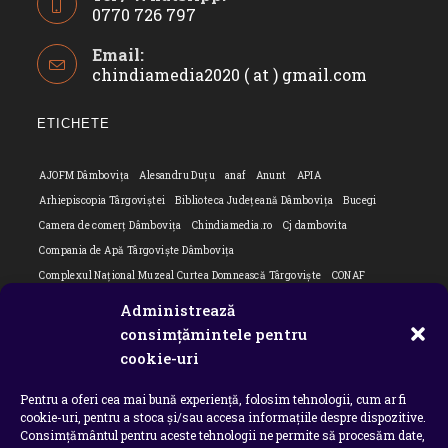
0770 726 797
Opens
Email:
in
chindiamedia2020 ( at ) gmail.com
Opens
your
in
application
your
ETICHETE
applicatio
AJOFM Dâmbovița
Alesandru Duțu
anaf
Anunt
APIA
Arhiepiscopia Târgoviștei
Biblioteca Județeană Dâmbovița
Bucegi
Camera de comerț Dâmbovița
Chindiamedia.ro
Cj dambovita
Compania de Apă Târgoviște Dâmbovița
Complexul Național Muzeal Curtea Domnească Târgoviște
CONAF
Cornel Marculescu
Dâmbovița
Editorial
Editorial Cornel Marculescu
Administrează
Editorial literar
Electrica
Flori Bungete
Guvern
consimțămintele pentru
intreruperi energie electrica
ipj dambovita
ISU "Basarab I" Dâmbovița
cookie-uri
ITM Dambovita
JURNAL DE CĂLĂTORIE
Laurențiu Ștefan Szemkovics
Pentru a oferi cea mai bună experiență, folosim tehnologii, cum ar fi
MApN
Ministerul Educației
ministerul sanatatii
Nu-ți uita istoria
cookie-uri, pentru a stoca și/sau accesa informațiile despre dispozitive.
Oana Filip
Prefectura dambovita
Primaria Dragodana
Primaria Lucieni
Consimțământul pentru aceste tehnologii ne permite să procesăm date,