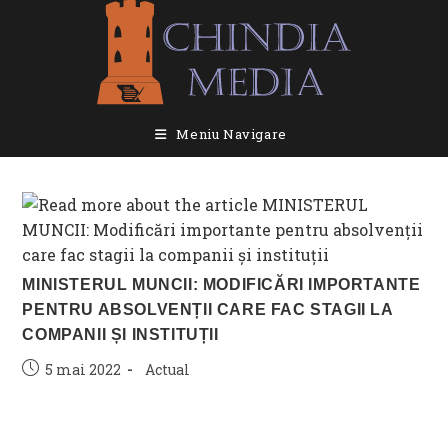
Skip
to
content
Meniu Navigare
MINISTERUL MUNCII: MODIFICĂRI IMPORTANTE
PENTRU ABSOLVENȚII CARE FAC STAGII LA
COMPANII ȘI INSTITUȚII
Post
Post
5 mai 2022
Actual
published:
category: