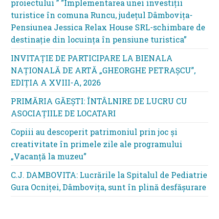
proiectului ” ”Implementarea unei investiții
turistice în comuna Runcu, județul Dâmbovița-
Pensiunea Jessica Relax House SRL-schimbare de
destinație din locuința în pensiune turistica”
INVITAȚIE DE PARTICIPARE LA BIENALA
NAȚIONALĂ DE ARTĂ „GHEORGHE PETRAȘCU”,
EDIŢIA A XVIII-A, 2026
PRIMĂRIA GĂEȘTI: ÎNTÂLNIRE DE LUCRU CU
ASOCIAȚIILE DE LOCATARI
Copiii au descoperit patrimoniul prin joc și
creativitate în primele zile ale programului
„Vacanță la muzeu”
C.J. DAMBOVITA: Lucrările la Spitalul de Pediatrie
Gura Ocniței, Dâmbovița, sunt în plină desfășurare