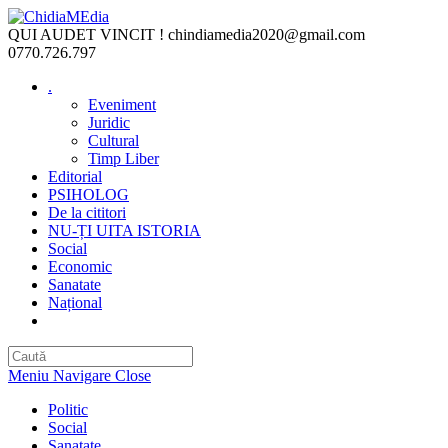
Skip
to
QUI AUDET VINCIT !
chindiamedia2020@gmail.com
content
0770.726.797
.
Eveniment
Juridic
Cultural
Timp Liber
Editorial
PSIHOLOG
De la cititori
NU-ȚI UITA ISTORIA
Social
Economic
Sanatate
Național
Toggle
website
search
Meniu Navigare
Close
Politic
Social
Sanatate