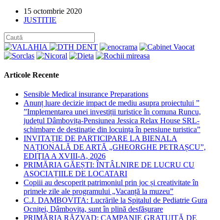
Post
15 octombrie 2020
published:
Post
JUSTITIE
category:
Articole Recente
Sensible Medical insurance Preparations
Anunț luare decizie impact de mediu asupra proiectului ”
”Implementarea unei investiții turistice în comuna Runcu,
județul Dâmbovița-Pensiunea Jessica Relax House SRL-
schimbare de destinație din locuința în pensiune turistica”
INVITAȚIE DE PARTICIPARE LA BIENALA
NAȚIONALĂ DE ARTĂ „GHEORGHE PETRAȘCU”,
EDIŢIA A XVIII-A, 2026
PRIMĂRIA GĂEȘTI: ÎNTÂLNIRE DE LUCRU CU
ASOCIAȚIILE DE LOCATARI
Copiii au descoperit patrimoniul prin joc și creativitate în
primele zile ale programului „Vacanță la muzeu”
C.J. DAMBOVITA: Lucrările la Spitalul de Pediatrie Gura
Ocniței, Dâmbovița, sunt în plină desfășurare
PRIMĂRIA RĂZVAD: CAMPANIE GRATUITĂ DE