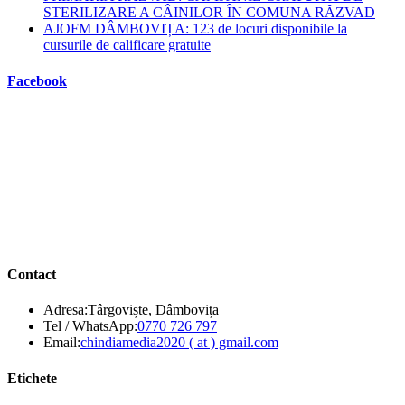
STERILIZARE A CÂINILOR ÎN COMUNA RĂZVAD
AJOFM DÂMBOVIȚA: 123 de locuri disponibile la
cursurile de calificare gratuite
Facebook
Contact
Adresa:
Târgoviște, Dâmbovița
Opens
Tel / WhatsApp:
0770 726 797
in
Opens
Email:
chindiamedia2020 ( at ) gmail.com
your
in
application
your
Etichete
application