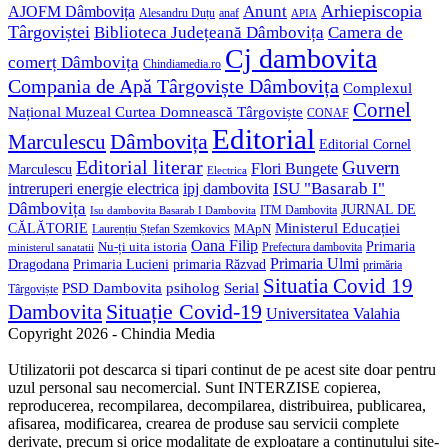
Anunt
Arhiepiscopia
AJOFM Dâmbovița
Alesandru Duțu
anaf
APIA
Târgoviștei
Biblioteca Județeană Dâmbovița
Camera de
Cj dambovita
comerț Dâmbovița
Chindiamedia.ro
Compania de Apă Târgoviște Dâmbovița
Complexul
Cornel
Național Muzeal Curtea Domnească Târgoviște
CONAF
Editorial
Dâmbovița
Marculescu
Editorial Cornel
Editorial literar
Guvern
Flori Bungete
Marculescu
Electrica
ISU "Basarab I"
intreruperi energie electrica
ipj dambovita
Dâmbovița
JURNAL DE
ITM Dambovita
Isu dambovita Basarab I Dambovita
Ministerul Educației
CĂLĂTORIE
MApN
Laurențiu Ștefan Szemkovics
Oana Filip
Primaria
Nu-ți uita istoria
ministerul sanatatii
Prefectura dambovita
Primaria Ulmi
Primaria Lucieni
primaria Răzvad
Dragodana
primăria
Situatia Covid 19
psiholog
PSD Dambovita
Serial
Târgoviște
Situație Covid-19
Dambovita
Universitatea Valahia
Copyright 2026 - Chindia Media
Utilizatorii pot descarca si tipari continut de pe acest site doar pentru
uzul personal sau necomercial. Sunt INTERZISE copierea,
reproducerea, recompilarea, decompilarea, distribuirea, publicarea,
afisarea, modificarea, crearea de produse sau servicii complete
derivate, precum si orice modalitate de exploatare a continutului site-