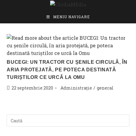
Skip
to
content
MENIU NAVIGARE
BUCEGI: UN TRACTOR CU ȘENILE CIRCULĂ, ÎN
ARIA PROTEJATĂ, PE POTECA DESTINATĂ
TURIȘTILOR CE URCĂ LA OMU
Post
Post
22 septembrie 2020
Administrație
/
general
published:
category: