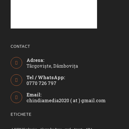
CONTACT
Adresa:
Târgoviște, Dâmbovița
Tel / WhatsApp:
0770 726 797
Opens
Email:
in
chindiamedia2020 ( at ) gmail.com
Opens
your
in
application
your
ETICHETE
applicatio