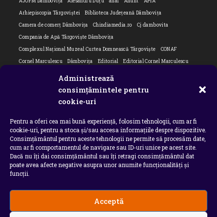
AJOFM Dâmbovița
Alesandru Duțu
anaf
Anunt
APIA
Arhiepiscopia Târgoviștei
Biblioteca Județeană Dâmbovița
Camera de comerț Dâmbovița
Chindiamedia.ro
Cj dambovita
Compania de Apă Târgoviște Dâmbovița
Complexul Național Muzeal Curtea Domnească Târgoviște
CONAF
Cornel Marculescu
Dâmbovița
Editorial
Editorial Cornel Marculescu
Editorial literar
Electrica
Flori Bungete
Guvern
Administrează
intreruperi energie electrica
ipj dambovita
ISU "Basarab I" Dâmbovița
consimțămintele pentru
Isu dambovita Basarab I Dambovita
ITM Dambovita
cookie-uri
JURNAL DE CĂLĂTORIE
Laurențiu Ștefan Szemkovics
MApN
Pentru a oferi cea mai bună experiență, folosim tehnologii, cum ar fi
Ministerul Educației
ministerul sanatatii
Nu-ți uita istoria
Oana Filip
cookie-uri, pentru a stoca și/sau accesa informațiile despre dispozitive.
Prefectura dambovita
Primaria Dragodana
Primaria Lucieni
Consimțământul pentru aceste tehnologii ne permite să procesăm date,
primaria Răzvad
Primaria Ulmi
primăria Târgoviște
PSD Dambovita
cum ar fi comportamentul de navigare sau ID-uri unice pe acest site.
Dacă nu îți dai consimțământul sau îți retragi consimțământul dat
psiholog
Serial
Situatia Covid 19 Dambovita
Situație Covid-19
poate avea afecte negative asupra unor anumite funcționalități și
Universitatea Valahia
funcții.
Acceptă
Copyright 2026 - Chindia Media