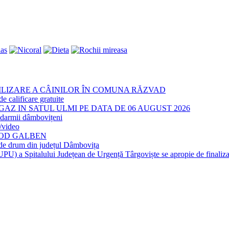
ILIZARE A CÂINILOR ÎN COMUNA RĂZVAD
calificare gratuite
AZ IN SATUL ULMI PE DATA DE 06 AUGUST 2026
armii dâmbovițeni
/video
COD GALBEN
de drum din județul Dâmbovița
U) a Spitalului Județean de Urgență Târgoviște se apropie de finaliza