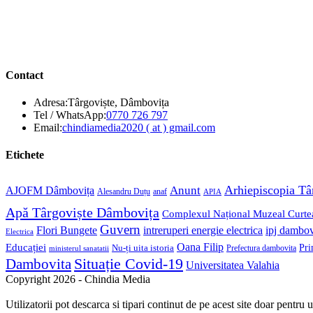
Contact
Adresa:
Târgoviște, Dâmbovița
Opens
Tel / WhatsApp:
0770 726 797
in
Opens
Email:
chindiamedia2020 ( at ) gmail.com
your
in
application
your
Etichete
application
Anunt
Arhiepiscopia Tâ
AJOFM Dâmbovița
Alesandru Duțu
anaf
APIA
Apă Târgoviște Dâmbovița
Complexul Național Muzeal Curte
Guvern
Flori Bungete
intreruperi energie electrica
ipj dambov
Electrica
Oana Filip
Educației
Pri
Nu-ți uita istoria
ministerul sanatatii
Prefectura dambovita
Situație Covid-19
Dambovita
Universitatea Valahia
Copyright 2026 - Chindia Media
Utilizatorii pot descarca si tipari continut de pe acest site doar pen