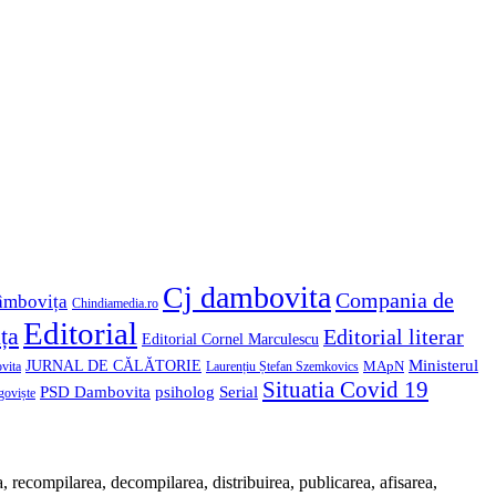
Cj dambovita
Compania de
âmbovița
Chindiamedia.ro
Editorial
ța
Editorial literar
Editorial Cornel Marculescu
Ministerul
JURNAL DE CĂLĂTORIE
MApN
Laurențiu Ștefan Szemkovics
vita
Situatia Covid 19
psiholog
PSD Dambovita
Serial
goviște
 recompilarea, decompilarea, distribuirea, publicarea, afisarea,