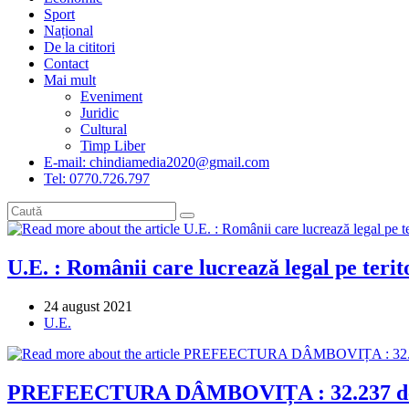
Sport
Național
De la cititori
Contact
Mai mult
Eveniment
Juridic
Cultural
Timp Liber
E-mail: chindiamedia2020@gmail.com
Tel: 0770.726.797
U.E. : Românii care lucrează legal pe teri
Post
24 august 2021
published:
Post
U.E.
category:
PREFEECTURA DÂMBOVIȚA : 32.237 de dâmb