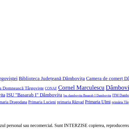
rgoviștei
Biblioteca Județeană Dâmbovița
Camera de comerț D
Dâmbovi
Cornel Marculescu
a Domnească Târgoviște
CONAF
ISU "Basarab I" Dâmbovița
ita
ITM Dambo
Isu dambovita Basarab I Dambovita
Primaria Ulmi
Primaria Lucieni
primaria Răzvad
maria Dragodana
primăria Târ
tru uzul personal sau necomercial. Sunt INTERZISE copierea, reproducerea,