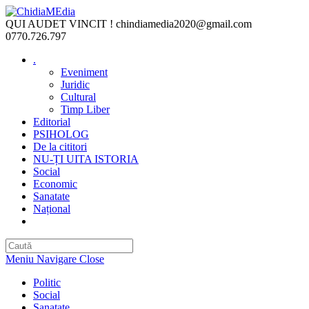
Skip
to
QUI AUDET VINCIT !
chindiamedia2020@gmail.com
content
0770.726.797
.
Eveniment
Juridic
Cultural
Timp Liber
Editorial
PSIHOLOG
De la cititori
NU-ȚI UITA ISTORIA
Social
Economic
Sanatate
Național
Toggle
website
search
Meniu Navigare
Close
Politic
Social
Sanatate