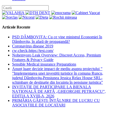
category:
Articole Recente
PSD DÂMBOVIȚA: Cu ce vine ministrul Economiei în
Dâmbovița, în afară de propagandă?
Coronavirus disease 2019
cw-check-https://test.com/
Nohemyoro Leak Overview: Discreet Access, Premium
Features & Privacy Guide
Sensible Medical insurance Preparations
Anunț luare decizie impact de mediu asupra proiectului ”
”Implementarea unei investiții turistice în comuna Runcu,
județul Dâmbovița-Pensiunea Jessica Relax House SRL-
schimbare de destinație din locuința în pensiune turistica”
INVITAȚIE DE PARTICIPARE LA BIENALA
NAȚIONALĂ DE ARTĂ „GHEORGHE PETRAȘCU”,
EDIŢIA A XVIII-A, 2026
PRIMĂRIA GĂEȘTI: ÎNTÂLNIRE DE LUCRU CU
ASOCIAȚIILE DE LOCATARI