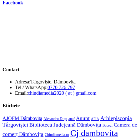
Facebook
Contact
Adresa:
Târgoviște, Dâmbovița
Opens
Tel / WhatsApp:
0770 726 797
in
Opens
Email:
chindiamedia2020 ( at ) gmail.com
your
in
application
your
Etichete
application
Anunt
Arhiepiscopia
AJOFM Dâmbovița
Alesandru Duțu
anaf
APIA
Târgoviștei
Biblioteca Județeană Dâmbovița
Camera de
Bucegi
Cj dambovita
comerț Dâmbovița
Chindiamedia.ro