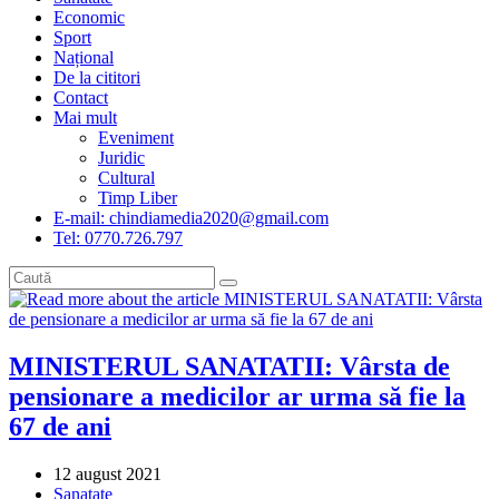
Economic
Sport
Național
De la cititori
Contact
Mai mult
Eveniment
Juridic
Cultural
Timp Liber
E-mail: chindiamedia2020@gmail.com
Tel: 0770.726.797
MINISTERUL SANATATII: Vârsta de
pensionare a medicilor ar urma să fie la
67 de ani
Post
12 august 2021
published:
Post
Sanatate