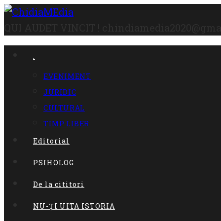
Skip
to
QUI AUDET VINCIT !
chindiamedia2020@gma
content
.
EVENIMENT
JURIDIC
CULTURAL
TIMP LIBER
Editorial
PSIHOLOG
De la cititori
NU-ȚI UITA ISTORIA