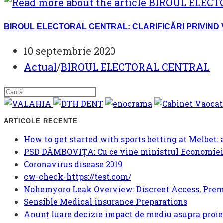
BIROUL ELECTORAL CENTRAL: CLARIFICĂRI PRIVIND 
Post
10 septembrie 2020
published:
Post
Actual
/
BIROUL ELECTORAL CENTRAL
category:
ARTICOLE RECENTE
How to get started with sports betting at Melbet: 
PSD DÂMBOVIȚA: Cu ce vine ministrul Economiei 
Coronavirus disease 2019
cw-check-https://test.com/
Nohemyoro Leak Overview: Discreet Access, Prem
Sensible Medical insurance Preparations
Anunț luare decizie impact de mediu asupra proie