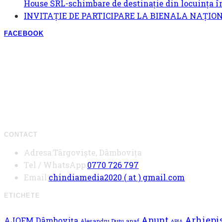
House SRL-schimbare de destinație din locuința în
INVITAȚIE DE PARTICIPARE LA BIENALA NAȚIONA
FACEBOOK
CONTACT
Adresa:
Târgoviște, Dâmbovița
Opens
Tel / WhatsApp:
0770 726 797
in
Opens
Email:
chindiamedia2020 ( at ) gmail.com
your
in
ETICHETE
application
your
applicati
Arhiepis
Anunt
AJOFM Dâmbovița
Alesandru Duțu
anaf
APIA