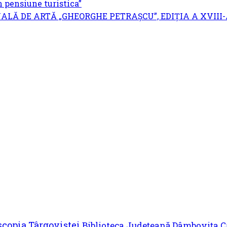
 pensiune turistica”
LĂ DE ARTĂ „GHEORGHE PETRAȘCU”, EDIŢIA A XVIII-A
on
copia Târgoviștei
Biblioteca Județeană Dâmbovița
C