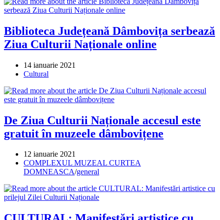
Biblioteca Județeană Dâmbovița serbează
Ziua Culturii Naționale online
Post
14 ianuarie 2021
published:
Post
Cultural
category:
De Ziua Culturii Naționale accesul este
gratuit în muzeele dâmbovițene
Post
12 ianuarie 2021
published:
Post
COMPLEXUL MUZEAL CURTEA
category:
DOMNEASCA
/
general
CULTURAL: Manifestări artistice cu