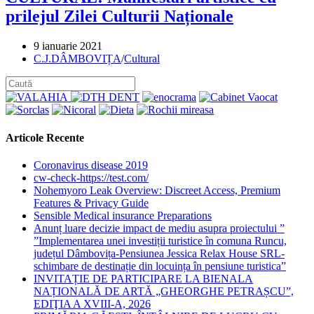
prilejul Zilei Culturii Naționale
Post
9 ianuarie 2021
published:
Post
C.J.DÂMBOVIȚA
/
Cultural
category:
Articole Recente
Coronavirus disease 2019
cw-check-https://test.com/
Nohemyoro Leak Overview: Discreet Access, Premium
Features & Privacy Guide
Sensible Medical insurance Preparations
Anunț luare decizie impact de mediu asupra proiectului ”
”Implementarea unei investiții turistice în comuna Runcu,
județul Dâmbovița-Pensiunea Jessica Relax House SRL-
schimbare de destinație din locuința în pensiune turistica”
INVITAȚIE DE PARTICIPARE LA BIENALA
NAȚIONALĂ DE ARTĂ „GHEORGHE PETRAȘCU”,
EDIŢIA A XVIII-A, 2026