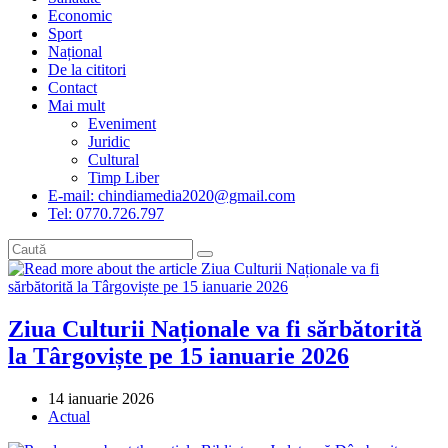
Economic
Sport
Național
De la cititori
Contact
Mai mult
Eveniment
Juridic
Cultural
Timp Liber
E-mail: chindiamedia2020@gmail.com
Tel: 0770.726.797
Ziua Culturii Naționale va fi sărbătorită
la Târgoviște pe 15 ianuarie 2026
Post
14 ianuarie 2026
published:
Post
Actual
category: