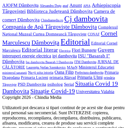
Anunt
Arhiepiscopia
AJOFM Dâmbovița
Alesandru Duțu
anaf
APIA
Târgoviștei
Biblioteca Județeană Dâmbovița
Camera de
Cj dambovita
comerț Dâmbovița
Chindiamedia.ro
Compania de Apă Târgoviște Dâmbovița
Complexul
Cornel
Național Muzeal Curtea Domnească Târgoviște
CONAF
Editorial
Dâmbovița
Marculescu
Editorial Cornel
Editorial literar
Guvern
Flori Bungete
Marculescu
Electrica
ISU "Basarab I"
intreruperi energie electrica
ipj dambovita
Dâmbovița
JURNAL DE
ITM Dambovita
Isu dambovita Basarab I Dambovita
Ministerul Educației
CĂLĂTORIE
MApN
Laurențiu Ștefan Szemkovics
Oana Filip
Primaria
Nu-ți uita istoria
ministerul sanatatii
Prefectura dambovita
Primaria Ulmi
Primaria Lucieni
primaria Răzvad
Dragodana
primăria
Situatia Covid 19
psiholog
PSD Dambovita
Serial
Târgoviște
Situație Covid-19
Dambovita
Universitatea Valahia
Copyright 2026 - Chindia Media
Utilizatorii pot descarca si tipari continut de pe acest site doar pentru
uzul personal sau necomercial. Sunt INTERZISE copierea,
reproducerea, recompilarea, decompilarea, distribuirea, publicarea,
afisarea, modificarea, crearea de produse sau servicii complete