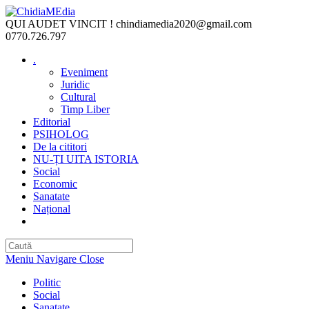
Skip
to
QUI AUDET VINCIT !
chindiamedia2020@gmail.com
content
0770.726.797
.
Eveniment
Juridic
Cultural
Timp Liber
Editorial
PSIHOLOG
De la cititori
NU-ȚI UITA ISTORIA
Social
Economic
Sanatate
Național
Toggle
website
search
Meniu Navigare
Close
Politic
Social
Sanatate