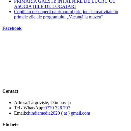
PRIMĂRIA GĂEȘTI: ÎNTÂLNIRE DE LUCRU CU
ASOCIAȚIILE DE LOCATARI
Copiii au descoperit patrimoniul prin joc și creativitate în
primele zile ale programului „Vacanță la muzeu”
Facebook
Contact
Adresa:
Târgoviște, Dâmbovița
Opens
Tel / WhatsApp:
0770 726 797
in
Opens
Email:
chindiamedia2020 ( at ) gmail.com
your
in
application
your
Etichete
application