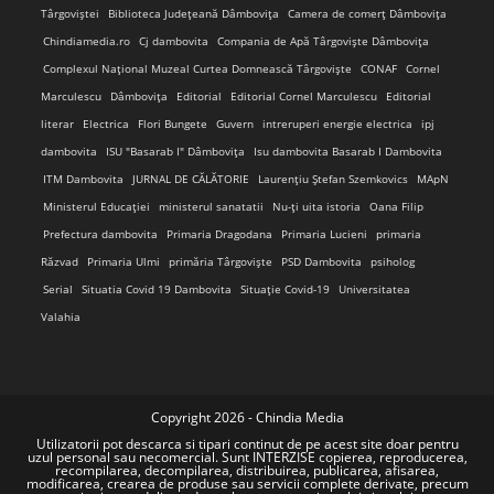
Târgoviștei
Biblioteca Județeană Dâmbovița
Camera de comerț Dâmbovița
Chindiamedia.ro
Cj dambovita
Compania de Apă Târgoviște Dâmbovița
Complexul Național Muzeal Curtea Domnească Târgoviște
CONAF
Cornel
Marculescu
Dâmbovița
Editorial
Editorial Cornel Marculescu
Editorial
literar
Electrica
Flori Bungete
Guvern
intreruperi energie electrica
ipj
dambovita
ISU "Basarab I" Dâmbovița
Isu dambovita Basarab I Dambovita
ITM Dambovita
JURNAL DE CĂLĂTORIE
Laurențiu Ștefan Szemkovics
MApN
Ministerul Educației
ministerul sanatatii
Nu-ți uita istoria
Oana Filip
Prefectura dambovita
Primaria Dragodana
Primaria Lucieni
primaria
Răzvad
Primaria Ulmi
primăria Târgoviște
PSD Dambovita
psiholog
Serial
Situatia Covid 19 Dambovita
Situație Covid-19
Universitatea
Valahia
Copyright 2026 - Chindia Media
Utilizatorii pot descarca si tipari continut de pe acest site doar pentru
uzul personal sau necomercial. Sunt INTERZISE copierea, reproducerea,
recompilarea, decompilarea, distribuirea, publicarea, afisarea,
modificarea, crearea de produse sau servicii complete derivate, precum