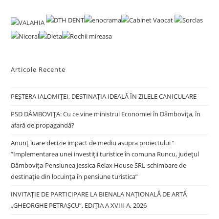
to
clo
the
sea
pan
Articole Recente
PEȘTERA IALOMIȚEI, DESTINAȚIA IDEALĂ ÎN ZILELE CANICULARE
PSD DÂMBOVIȚA: Cu ce vine ministrul Economiei în Dâmbovița, în
afară de propagandă?
Anunț luare decizie impact de mediu asupra proiectului ”
”Implementarea unei investiții turistice în comuna Runcu, județul
Dâmbovița-Pensiunea Jessica Relax House SRL-schimbare de
destinație din locuința în pensiune turistica”
INVITAȚIE DE PARTICIPARE LA BIENALA NAȚIONALĂ DE ARTĂ
„GHEORGHE PETRAȘCU”, EDIŢIA A XVIII-A, 2026