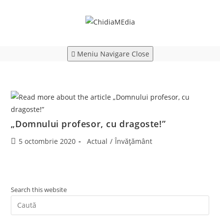
Skip
to
content
Meniu Navigare
Close
„Domnului profesor, cu dragoste!”
Post
Post
5 octombrie 2020
Actual
/
Învățământ
published:
category:
Search this website
Pre
Es