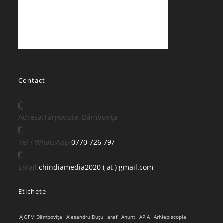
Contact
Adresa:
Târgoviște, Dâmbovița
Opens
Tel / WhatsApp:
0770 726 797
in
your
Opens
Email:
chindiamedia2020 ( at ) gmail.com
application
in
Etichete
your
application
AJOFM Dâmbovița
Alesandru Duțu
anaf
Anunt
APIA
Arhiepiscopia