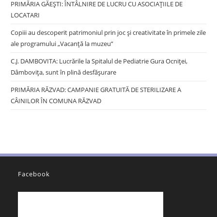
PRIMĂRIA GĂEȘTI: ÎNTÂLNIRE DE LUCRU CU ASOCIAȚIILE DE
LOCATARI
Copiii au descoperit patrimoniul prin joc și creativitate în primele zile
ale programului „Vacanță la muzeu”
C.J. DAMBOVITA: Lucrările la Spitalul de Pediatrie Gura Ocniței,
Dâmbovița, sunt în plină desfășurare
PRIMĂRIA RĂZVAD: CAMPANIE GRATUITĂ DE STERILIZARE A
CÂINILOR ÎN COMUNA RĂZVAD
Facebook