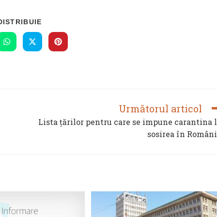
SHARE
DISTRIBUIE
THIS
CONTENT
s
Opens
Opens
Opens
in
in
in
a
a
a
new
new
new
ow
window
window
window
Următorul articol
Lista țărilor pentru care se impune carantina 
sosirea în Român