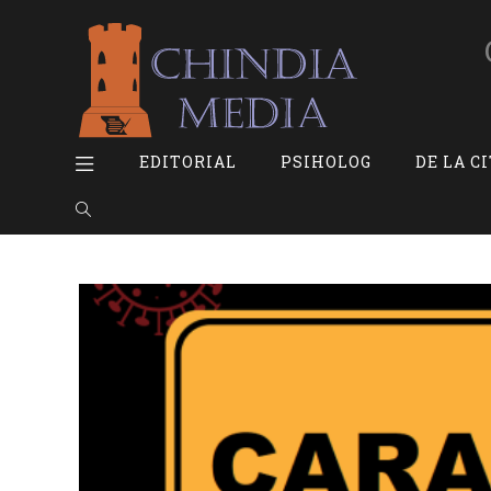
Skip
to
content
EDITORIAL
PSIHOLOG
DE LA C
TOGGLE
WEBSITE
SEARCH