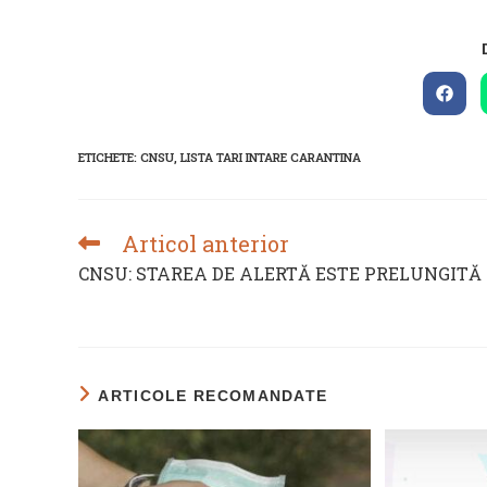
Open
in
a
new
ETICHETE
:
CNSU
,
LISTA TARI INTARE CARANTINA
wind
Articol anterior
READ
MORE
CNSU: STAREA DE ALERTĂ ESTE PRELUNGITĂ
ARTICLES
ARTICOLE RECOMANDATE