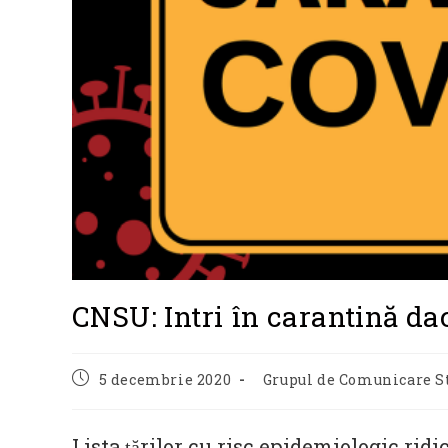
CNSU: Intri în carantină dac
Post
Post
5 decembrie 2020
Grupul de Comunicare S
published:
category:
Lista țărilor cu risc epidemiologic ridi