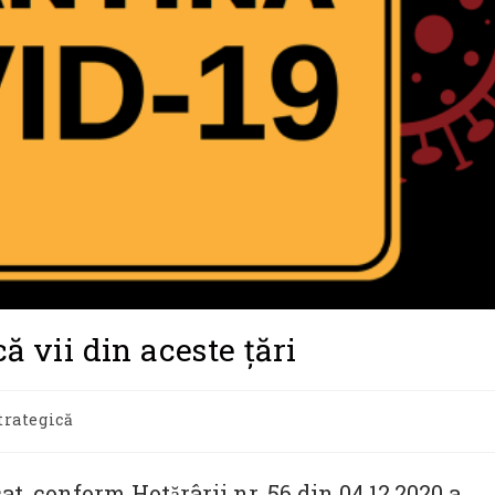
ă vii din aceste țări
trategică
cat, conform Hotărârii nr. 56 din 04.12.2020 a