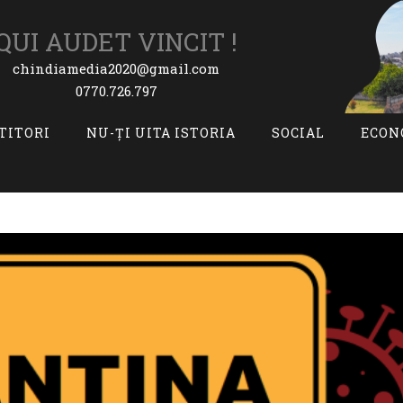
QUI AUDET VINCIT !
chindiamedia2020@gmail.com
0770.726.797
ITITORI
NU-ȚI UITA ISTORIA
SOCIAL
ECON