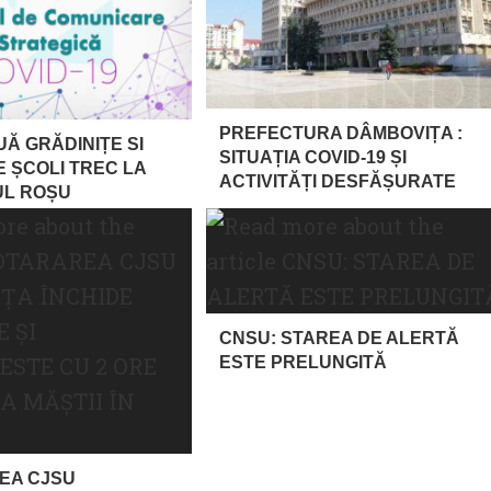
PREFECTURA DÂMBOVIȚA :
UĂ GRĂDINIȚE SI
SITUAȚIA COVID-19 ȘI
E ȘCOLI TREC LA
ACTIVITĂȚI DESFĂȘURATE
UL ROȘU
CNSU: STAREA DE ALERTĂ
ESTE PRELUNGITĂ
EA CJSU