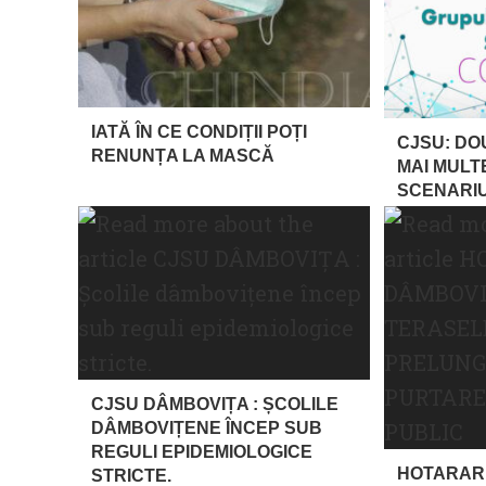
IATĂ ÎN CE CONDIȚII POȚI
CJSU: DO
RENUNȚA LA MASCĂ
MAI MULT
SCENARI
CJSU DÂMBOVIȚA : ȘCOLILE
DÂMBOVIȚENE ÎNCEP SUB
REGULI EPIDEMIOLOGICE
HOTARAR
STRICTE.