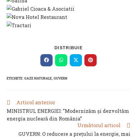
SHARE
DISTRIBUIE
THIS
CONTENT
Opens
Opens
Opens
Opens
in
in
in
in
a
a
a
a
new
new
new
new
ETICHETE
:
GAZE NATURALE
,
GUVERN
window
window
window
window
Articol anterior
READ
MORE
MINISTRUL ENERGIEI: ”Modernizăm şi dezvoltăm
ARTICLES
energia nucleară din România”
Următorul articol
GUVERN: O reducere a prețului la energie, mai