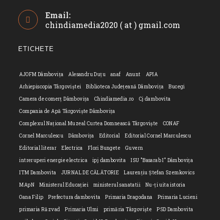
Opens
Email:
in
chindiamedia2020 ( at ) gmail.com
Opens
your
in
application
your
ETICHETE
applicatio
AJOFM Dâmbovița
Alesandru Duțu
anaf
Anunt
APIA
Arhiepiscopia Târgoviștei
Biblioteca Județeană Dâmbovița
Bucegi
Camera de comerț Dâmbovița
Chindiamedia.ro
Cj dambovita
Compania de Apă Târgoviște Dâmbovița
Complexul Național Muzeal Curtea Domnească Târgoviște
CONAF
Cornel Marculescu
Dâmbovița
Editorial
Editorial Cornel Marculescu
Editorial literar
Electrica
Flori Bungete
Guvern
intreruperi energie electrica
ipj dambovita
ISU "Basarab I" Dâmbovița
ITM Dambovita
JURNAL DE CĂLĂTORIE
Laurențiu Ștefan Szemkovics
MApN
Ministerul Educației
ministerul sanatatii
Nu-ți uita istoria
Oana Filip
Prefectura dambovita
Primaria Dragodana
Primaria Lucieni
primaria Răzvad
Primaria Ulmi
primăria Târgoviște
PSD Dambovita