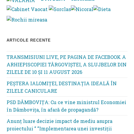
th
se
pan
ARTICOLE RECENTE
TRANSMISIUNI LIVE, PE PAGINA DE FACEBOOK A
ARHIEPISCOPIEI TÂRGOVIȘTEI, A SLUJBELOR DIN
ZILELE DE 10 ȘI 11 AUGUST 2026
PEȘTERA IALOMIȚEI, DESTINAȚIA IDEALĂ ÎN
ZILELE CANICULARE
PSD DÂMBOVIȚA: Cu ce vine ministrul Economiei
în Dâmbovița, în afară de propagandă?
Anunț luare decizie impact de mediu asupra
proiectului ” ”Implementarea unei investiții