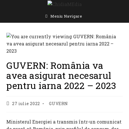
Skip
to
content
Meniu Navigare
GUVERN: România va
avea asigurat necesarul
pentru iarna 2022 – 2023
Post
Post
27 iulie 2022
GUVERN
published:
category:
Ministerul Energiei a transmis într-un comunicat
de presă că România, prin profilul de consum, dar