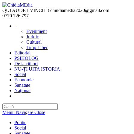
Skip
to
QUI AUDET VINCIT !
chindiamedia2020@gmail.com
content
0770.726.797
.
Eveniment
Juridic
Cultural
Timp Liber
Editorial
PSIHOLOG
De la cititori
NU-ȚI UITA ISTORIA
Social
Economic
Sanatate
Național
Toggle
website
search
Meniu Navigare
Close
Politic
Social
Sanatate