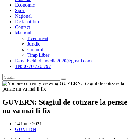
Economic
Sport
Național
De la cititori
Contact
Mai mult
Eveniment
Juridic
Cultural
Timp Liber
E-mail: chindiamedia2020@gmail.com
Tel: 0770.726.797
GUVERN: Stagiul de cotizare la pensie
nu va mai fi fix
Post
14 iunie 2021
published:
Post
GUVERN
category: