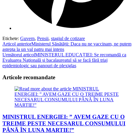
Etichete
:
Guvern
,
Pensii
,
stagiul de cotizare
Read
Articol anterior
Ministerul Sănătății: Daca nu ne vaccinam, ne putem
astepta la un val patru mai intens
more
Următorul articol
MINISTERUL EDUCAȚIEI: Se recomandă ca
articles
Evaluarea Naţională şi bacalaureatul să se facă fără triaj
epidemiologic sau panouri de plexiglas
Articole recomandate
MINISTRUL ENERGIEI: ” AVEM GAZE CU O
TREIME PESTE NECESARUL CONSUMULUI
PÂNĂ ÎN LUNA MARTIE!”