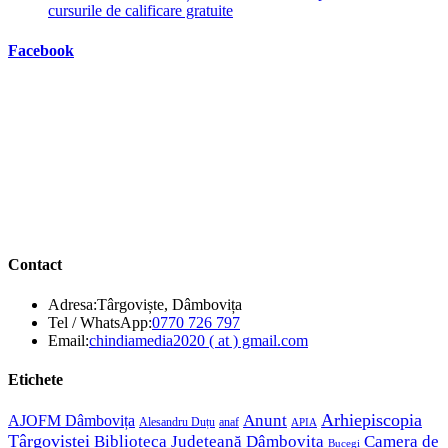
cursurile de calificare gratuite
Facebook
Contact
Adresa:
Târgoviște, Dâmbovița
Opens
Tel / WhatsApp:
0770 726 797
in
Opens
Email:
chindiamedia2020 ( at ) gmail.com
your
in
application
your
Etichete
application
Anunt
Arhiepiscopia
AJOFM Dâmbovița
Alesandru Duțu
anaf
APIA
Târgoviștei
Biblioteca Județeană Dâmbovița
Camera de
Bucegi