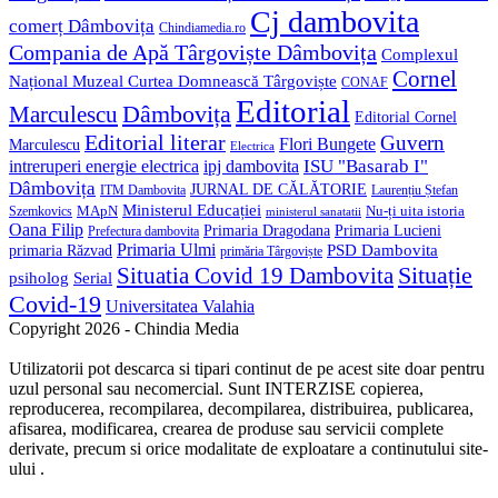
Cj dambovita
comerț Dâmbovița
Chindiamedia.ro
Compania de Apă Târgoviște Dâmbovița
Complexul
Cornel
Național Muzeal Curtea Domnească Târgoviște
CONAF
Editorial
Dâmbovița
Marculescu
Editorial Cornel
Editorial literar
Guvern
Flori Bungete
Marculescu
Electrica
ISU "Basarab I"
intreruperi energie electrica
ipj dambovita
Dâmbovița
JURNAL DE CĂLĂTORIE
Laurențiu Ștefan
ITM Dambovita
Ministerul Educației
MApN
Szemkovics
Nu-ți uita istoria
ministerul sanatatii
Oana Filip
Primaria Lucieni
Primaria Dragodana
Prefectura dambovita
Primaria Ulmi
primaria Răzvad
PSD Dambovita
primăria Târgoviște
Situație
Situatia Covid 19 Dambovita
psiholog
Serial
Covid-19
Universitatea Valahia
Copyright 2026 - Chindia Media
Utilizatorii pot descarca si tipari continut de pe acest site doar pentru
uzul personal sau necomercial. Sunt INTERZISE copierea,
reproducerea, recompilarea, decompilarea, distribuirea, publicarea,
afisarea, modificarea, crearea de produse sau servicii complete
derivate, precum si orice modalitate de exploatare a continutului site-
ului .