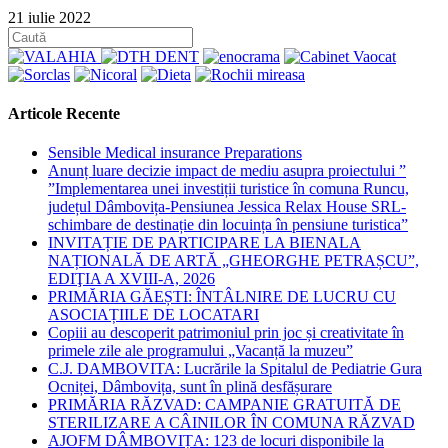
21 iulie 2022
Articole Recente
Sensible Medical insurance Preparations
Anunț luare decizie impact de mediu asupra proiectului ”
”Implementarea unei investiții turistice în comuna Runcu,
județul Dâmbovița-Pensiunea Jessica Relax House SRL-
schimbare de destinație din locuința în pensiune turistica”
INVITAȚIE DE PARTICIPARE LA BIENALA
NAȚIONALĂ DE ARTĂ „GHEORGHE PETRAȘCU”,
EDIŢIA A XVIII-A, 2026
PRIMĂRIA GĂEȘTI: ÎNTÂLNIRE DE LUCRU CU
ASOCIAȚIILE DE LOCATARI
Copiii au descoperit patrimoniul prin joc și creativitate în
primele zile ale programului „Vacanță la muzeu”
C.J. DAMBOVITA: Lucrările la Spitalul de Pediatrie Gura
Ocniței, Dâmbovița, sunt în plină desfășurare
PRIMĂRIA RĂZVAD: CAMPANIE GRATUITĂ DE
STERILIZARE A CÂINILOR ÎN COMUNA RĂZVAD
AJOFM DÂMBOVIȚA: 123 de locuri disponibile la