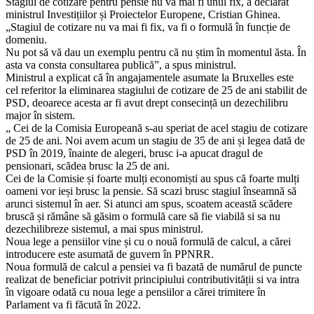
Stagiul de cotizare pentru pensie nu va mai fi unul fix, a declarat
ministrul Investițiilor și Proiectelor Europene, Cristian Ghinea.
„Stagiul de cotizare nu va mai fi fix, va fi o formulă în funcție de
domeniu.
Nu pot să vă dau un exemplu pentru că nu știm în momentul ăsta. În
asta va consta consultarea publică”, a spus ministrul.
Ministrul a explicat că în angajamentele asumate la Bruxelles este
cel referitor la eliminarea stagiului de cotizare de 25 de ani stabilit de
PSD, deoarece acesta ar fi avut drept consecință un dezechilibru
major în sistem.
„ Cei de la Comisia Europeană s-au speriat de acel stagiu de cotizare
de 25 de ani. Noi avem acum un stagiu de 35 de ani și legea dată de
PSD în 2019, înainte de alegeri, brusc i-a apucat dragul de
pensionari, scădea brusc la 25 de ani.
Cei de la Comisie și foarte mulți economiști au spus că foarte mulți
oameni vor ieși brusc la pensie. Să scazi brusc stagiul înseamnă să
arunci sistemul în aer. Si atunci am spus, scoatem această scădere
bruscă și rămâne să găsim o formulă care să fie viabilă si sa nu
dezechilibreze sistemul, a mai spus ministrul.
Noua lege a pensiilor vine și cu o nouă formulă de calcul, a cărei
introducere este asumată de guvern în PPNRR.
Noua formulă de calcul a pensiei va fi bazată de numărul de puncte
realizat de beneficiar potrivit principiului contributivității si va intra
în vigoare odată cu noua lege a pensiilor a cărei trimitere în
Parlament va fi făcută în 2022.