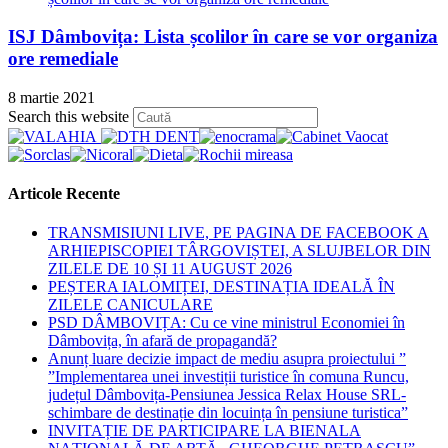
ISJ Dâmbovița: Lista școlilor în care se vor organiza
ore remediale
8 martie 2021
Press
Search this website
Escape
to
close
the
Articole Recente
search
panel.
TRANSMISIUNI LIVE, PE PAGINA DE FACEBOOK A
ARHIEPISCOPIEI TÂRGOVIȘTEI, A SLUJBELOR DIN
ZILELE DE 10 ȘI 11 AUGUST 2026
PEȘTERA IALOMIȚEI, DESTINAȚIA IDEALĂ ÎN
ZILELE CANICULARE
PSD DÂMBOVIȚA: Cu ce vine ministrul Economiei în
Dâmbovița, în afară de propagandă?
Anunț luare decizie impact de mediu asupra proiectului ”
”Implementarea unei investiții turistice în comuna Runcu,
județul Dâmbovița-Pensiunea Jessica Relax House SRL-
schimbare de destinație din locuința în pensiune turistica”
INVITAȚIE DE PARTICIPARE LA BIENALA