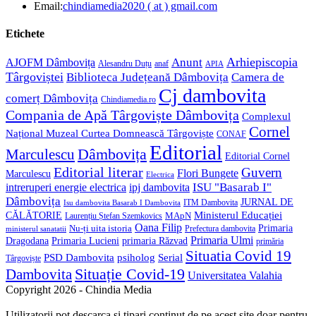
in
Opens
Email:
chindiamedia2020 ( at ) gmail.com
your
in
application
your
Etichete
application
Anunt
Arhiepiscopia
AJOFM Dâmbovița
Alesandru Duțu
anaf
APIA
Târgoviștei
Biblioteca Județeană Dâmbovița
Camera de
Cj dambovita
comerț Dâmbovița
Chindiamedia.ro
Compania de Apă Târgoviște Dâmbovița
Complexul
Cornel
Național Muzeal Curtea Domnească Târgoviște
CONAF
Editorial
Dâmbovița
Marculescu
Editorial Cornel
Editorial literar
Guvern
Flori Bungete
Marculescu
Electrica
ISU "Basarab I"
intreruperi energie electrica
ipj dambovita
Dâmbovița
JURNAL DE
ITM Dambovita
Isu dambovita Basarab I Dambovita
Ministerul Educației
CĂLĂTORIE
MApN
Laurențiu Ștefan Szemkovics
Oana Filip
Primaria
Nu-ți uita istoria
ministerul sanatatii
Prefectura dambovita
Primaria Ulmi
Primaria Lucieni
primaria Răzvad
Dragodana
primăria
Situatia Covid 19
psiholog
PSD Dambovita
Serial
Târgoviște
Situație Covid-19
Dambovita
Universitatea Valahia
Copyright 2026 - Chindia Media
Utilizatorii pot descarca si tipari continut de pe acest site doar pentru