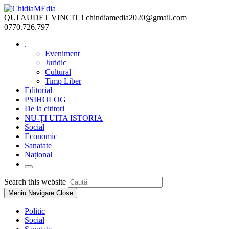
Skip
to
QUI AUDET VINCIT !
chindiamedia2020@gmail.com
content
0770.726.797
.
Eveniment
Juridic
Cultural
Timp Liber
Editorial
PSIHOLOG
De la cititori
NU-ȚI UITA ISTORIA
Social
Economic
Sanatate
Național
Toggle
website
Press
Search this website
search
Escape
Meniu Navigare
Close
to
close
Politic
the
Social
search