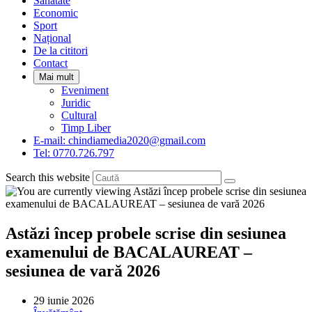
Sanatate
panel.
Economic
Sport
Național
De la cititori
Contact
Mai mult
Eveniment
Juridic
Cultural
Timp Liber
E-mail: chindiamedia2020@gmail.com
Tel: 0770.726.797
Search this website
Astăzi încep probele scrise din sesiunea
examenului de BACALAUREAT –
sesiunea de vară 2026
Post
29 iunie 2026