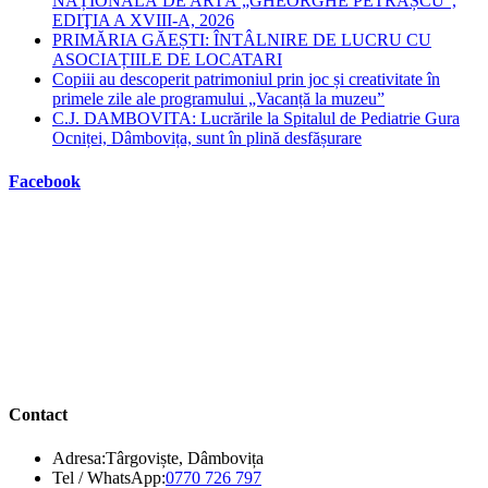
NAȚIONALĂ DE ARTĂ „GHEORGHE PETRAȘCU”,
EDIŢIA A XVIII-A, 2026
PRIMĂRIA GĂEȘTI: ÎNTÂLNIRE DE LUCRU CU
ASOCIAȚIILE DE LOCATARI
Copiii au descoperit patrimoniul prin joc și creativitate în
primele zile ale programului „Vacanță la muzeu”
C.J. DAMBOVITA: Lucrările la Spitalul de Pediatrie Gura
Ocniței, Dâmbovița, sunt în plină desfășurare
Facebook
Contact
Adresa:
Târgoviște, Dâmbovița
Opens
Tel / WhatsApp:
0770 726 797