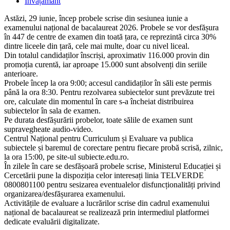
published:
Post
Învățământ
category:
Astăzi, 29 iunie, încep probele scrise din sesiunea iunie a
examenului național de bacalaureat 2026. Probele se vor desfășura
în 447 de centre de examen din toată țara, ce reprezintă circa 30%
dintre liceele din țară, cele mai multe, doar cu nivel liceal.
Din totalul candidaților înscriși, aproximativ 116.000 provin din
promoția curentă, iar aproape 15.000 sunt absolvenți din seriile
anterioare.
Probele încep la ora 9:00; accesul candidaților în săli este permis
până la ora 8:30. Pentru rezolvarea subiectelor sunt prevăzute trei
ore, calculate din momentul în care s-a încheiat distribuirea
subiectelor în sala de examen.
Pe durata desfășurării probelor, toate sălile de examen sunt
supravegheate audio-video.
Centrul Național pentru Curriculum și Evaluare va publica
subiectele și baremul de corectare pentru fiecare probă scrisă, zilnic,
la ora 15:00, pe site-ul subiecte.edu.ro.
În zilele în care se desfășoară probele scrise, Ministerul Educației și
Cercetării pune la dispoziția celor interesați linia TELVERDE
0800801100 pentru sesizarea eventualelor disfuncționalități privind
organizarea/desfășurarea examenului.
Activitățile de evaluare a lucrărilor scrise din cadrul examenului
național de bacalaureat se realizează prin intermediul platformei
dedicate evaluării digitalizate.