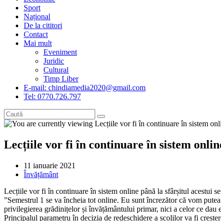
Sport
Național
De la cititori
Contact
Mai mult
Eveniment
Juridic
Cultural
Timp Liber
E-mail: chindiamedia2020@gmail.com
Tel: 0770.726.797
Lecțiile vor fi în continuare în sistem onlin
Post
11 ianuarie 2021
published:
Post
Învățământ
category:
Lecțiile vor fi în continuare în sistem online până la sfârșitul acestui
”Semestrul 1 se va încheia tot online. Eu sunt încrezător că vom putea 
privilegierea grădinițelor și învățământului primar, nici a celor ce dau 
Principalul parametru în decizia de redeschidere a școlilor va fi creșt