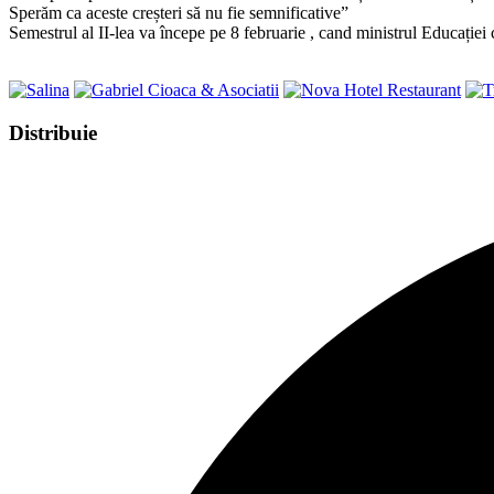
Sperăm ca aceste creșteri să nu fie semnificative”
Semestrul al II-lea va începe pe 8 februarie , cand ministrul Educației 
Share
Distribuie
this
Opens
content
in
a
new
window