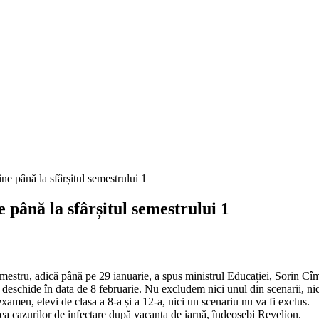
e până la sfârșitul semestrului 1
 semestru, adică până pe 29 ianuarie, a spus ministrul Educației, Sorin C
deschide în data de 8 februarie. Nu excludem nici unul din scenarii, nici
examen, elevi de clasa a 8-a și a 12-a, nici un scenariu nu va fi exclus.
erea cazurilor de infectare după vacanța de iarnă, îndeosebi Revelion.