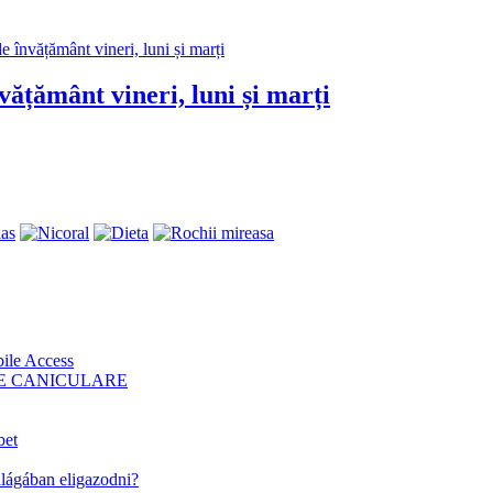
ățământ vineri, luni și marți
ile Access
LE CANICULARE
bet
lágában eligazodni?