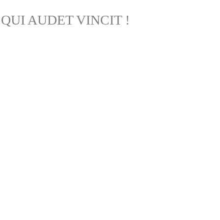
QUI AUDET VINCIT !
chindiamedia2020@gmail.com
0770.726.797