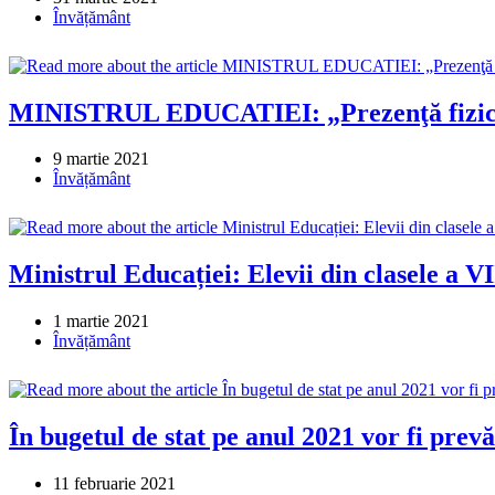
published:
Post
Învățământ
category:
MINISTRUL EDUCATIEI: „Prezenţă fizică su
Post
9 martie 2021
published:
Post
Învățământ
category:
Ministrul Educației: Elevii din clasele a VI
Post
1 martie 2021
published:
Post
Învățământ
category:
În bugetul de stat pe anul 2021 vor fi prevă
Post
11 februarie 2021