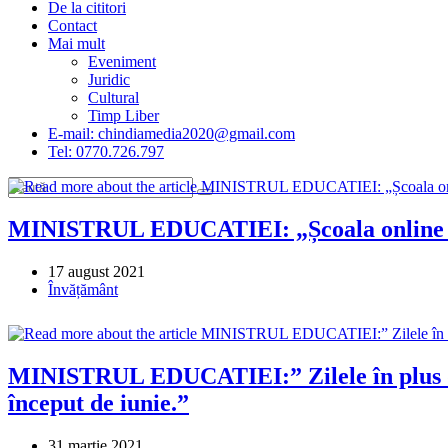
De la cititori
Contact
Mai mult
Eveniment
Juridic
Cultural
Timp Liber
E-mail: chindiamedia2020@gmail.com
Tel: 0770.726.797
MINISTRUL EDUCATIEI: „Școala online e
Post
17 august 2021
published:
Post
Învățământ
category:
MINISTRUL EDUCATIEI:” Zilele în plus de va
început de iunie.”
Post
31 martie 2021