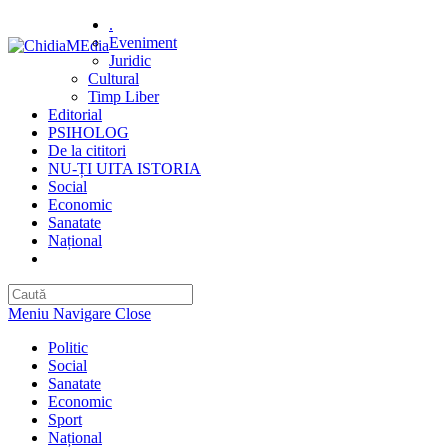
Skip
.
to
Eveniment
content
Juridic
Cultural
Timp Liber
Editorial
PSIHOLOG
De la cititori
NU-ȚI UITA ISTORIA
Social
Economic
Sanatate
Național
Toggle
website
search
Meniu Navigare
Close
Politic
Social
Sanatate
Economic
Sport
Național