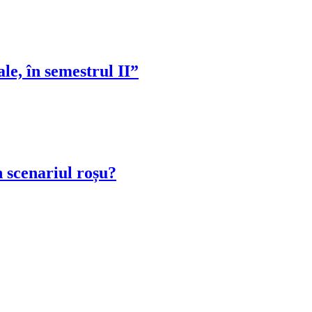
e, în semestrul II”
n scenariul roșu?