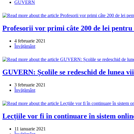
published:
Post
GUVERN
category:
Profesorii vor primi câte 200 de lei pentru 
Post
4 februarie 2021
published:
Post
Învățământ
category:
GUVERN: Școlile se redeschid de lunea viito
Post
3 februarie 2021
published:
Post
Învățământ
category:
Lecțiile vor fi în continuare în sistem onlin
Post
11 ianuarie 2021
published:
Post