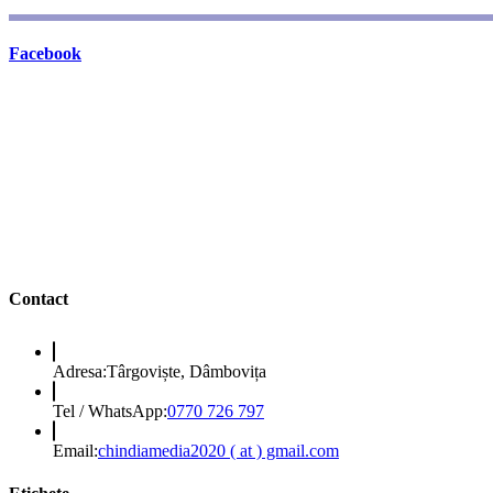
Facebook
Contact
Adresa:
Târgoviște, Dâmbovița
Opens
Tel / WhatsApp:
0770 726 797
in
your
Opens
Email:
chindiamedia2020 ( at ) gmail.com
application
in
your