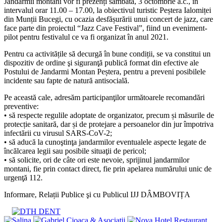
Jandarmii montani vor fi prezenți sâmbătă, 3 octombrie a.c., în
intervalul orar 11.00 – 17.00, la obiectivul turistic Peștera Ialomiței
din Munții Bucegi, cu ocazia desfășurării unui concert de jazz, care
face parte din proiectul “Jazz Cave Festival”, fiind un eveniment-
pilot pentru festivalul ce va fi organizat în anul 2021.
Pentru ca activitățile să decurgă în bune condiții, se va constitui un
dispozitiv de ordine şi siguranţă publică format din efective ale
Postului de Jandarmi Montan Peștera, pentru a preveni posibilele
incidente sau fapte de natură antisocială.
Pe această cale, adresăm participanţilor următoarele recomandări
preventive:
• să respecte regulile adoptate de organizator, precum și măsurile de
protecție sanitară, dar și de protejare a persoanelor din jur împotriva
infectării cu virusul SARS-CoV-2;
• să aducă la cunoştinţa jandarmilor eventualele aspecte legate de
încălcarea legii sau posibile situaţii de pericol;
• să solicite, ori de câte ori este nevoie, sprijinul jandarmilor
montani, fie prin contact direct, fie prin apelarea numărului unic de
urgenţă 112.
Informare, Relații Publice şi cu Publicul IJJ DÂMBOVIȚA