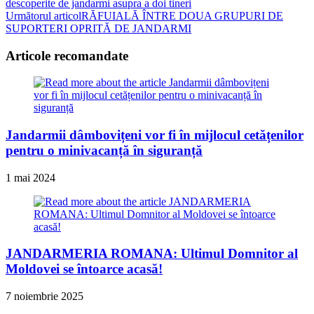
descoperite de jandarmi asupra a doi tineri
more
Următorul articol
RĂFUIALĂ ÎNTRE DOUA GRUPURI DE
articles
SUPORTERI OPRITĂ DE JANDARMI
Articole recomandate
Jandarmii dâmbovițeni vor fi în mijlocul cetățenilor
pentru o minivacanță în siguranță
1 mai 2024
JANDARMERIA ROMANA: Ultimul Domnitor al
Moldovei se întoarce acasă!
7 noiembrie 2025