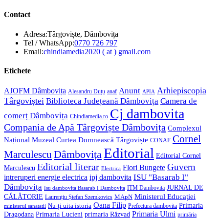
Contact
Adresa:
Târgoviște, Dâmbovița
Opens
Tel / WhatsApp:
0770 726 797
in
Opens
Email:
chindiamedia2020 ( at ) gmail.com
your
in
application
your
Etichete
application
Anunt
Arhiepiscopia
AJOFM Dâmbovița
Alesandru Duțu
anaf
APIA
Târgoviștei
Biblioteca Județeană Dâmbovița
Camera de
Cj dambovita
comerț Dâmbovița
Chindiamedia.ro
Compania de Apă Târgoviște Dâmbovița
Complexul
Cornel
Național Muzeal Curtea Domnească Târgoviște
CONAF
Editorial
Dâmbovița
Marculescu
Editorial Cornel
Editorial literar
Guvern
Flori Bungete
Marculescu
Electrica
ISU "Basarab I"
intreruperi energie electrica
ipj dambovita
Dâmbovița
JURNAL DE
ITM Dambovita
Isu dambovita Basarab I Dambovita
Ministerul Educației
CĂLĂTORIE
MApN
Laurențiu Ștefan Szemkovics
Oana Filip
Primaria
Nu-ți uita istoria
ministerul sanatatii
Prefectura dambovita
Primaria Ulmi
Primaria Lucieni
primaria Răzvad
Dragodana
primăria