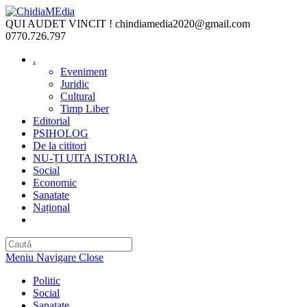
Skip
to
QUI AUDET VINCIT !
chindiamedia2020@gmail.com
content
0770.726.797
.
Eveniment
Juridic
Cultural
Timp Liber
Editorial
PSIHOLOG
De la cititori
NU-ȚI UITA ISTORIA
Social
Economic
Sanatate
Național
Toggle
website
search
Meniu Navigare
Close
Politic
Social
Sanatate