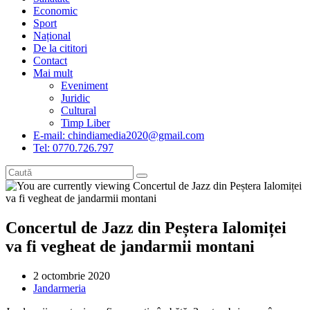
Economic
Sport
Național
De la cititori
Contact
Mai mult
Eveniment
Juridic
Cultural
Timp Liber
E-mail: chindiamedia2020@gmail.com
Tel: 0770.726.797
Concertul de Jazz din Peștera Ialomiței
va fi vegheat de jandarmii montani
Post
2 octombrie 2020
published:
Post
Jandarmeria
category: