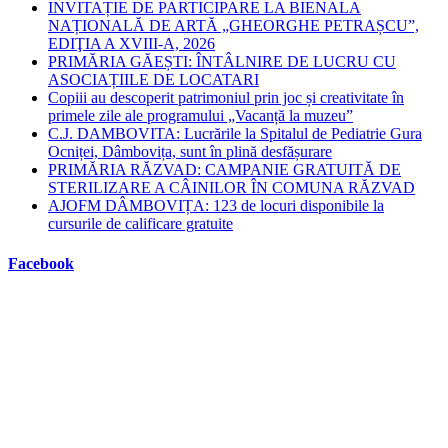
INVITAȚIE DE PARTICIPARE LA BIENALA
NAȚIONALĂ DE ARTĂ „GHEORGHE PETRAȘCU”,
EDIŢIA A XVIII-A, 2026
PRIMĂRIA GĂEȘTI: ÎNTÂLNIRE DE LUCRU CU
ASOCIAȚIILE DE LOCATARI
Copiii au descoperit patrimoniul prin joc și creativitate în
primele zile ale programului „Vacanță la muzeu”
C.J. DAMBOVITA: Lucrările la Spitalul de Pediatrie Gura
Ocniței, Dâmbovița, sunt în plină desfășurare
PRIMĂRIA RĂZVAD: CAMPANIE GRATUITĂ DE
STERILIZARE A CÂINILOR ÎN COMUNA RĂZVAD
AJOFM DÂMBOVIȚA: 123 de locuri disponibile la
cursurile de calificare gratuite
Facebook