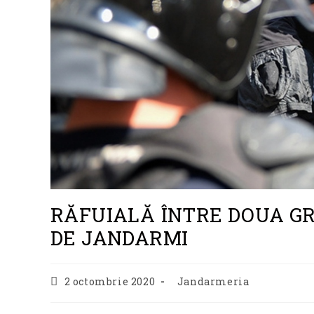
RĂFUIALĂ ÎNTRE DOUA GR
DE JANDARMI
Post
Post
2 octombrie 2020
Jandarmeria
published:
category: