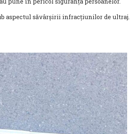
eau pune în pericol siguranța persoanelor.
ub aspectul săvârșirii infracțiunilor de ultraj.