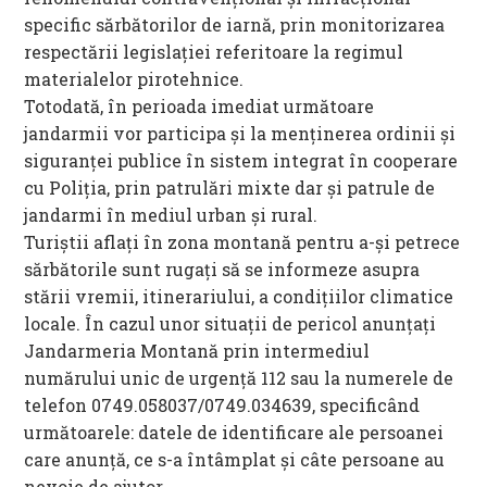
specific sărbătorilor de iarnă, prin monitorizarea
respectării legislaţiei referitoare la regimul
materialelor pirotehnice.
Totodată, în perioada imediat următoare
jandarmii vor participa și la menţinerea ordinii şi
siguranţei publice în sistem integrat în cooperare
cu Poliţia, prin patrulări mixte dar şi patrule de
jandarmi în mediul urban şi rural.
Turiștii aflați în zona montană pentru a-și petrece
sărbătorile sunt rugați să se informeze asupra
stării vremii, itinerariului, a condiţiilor climatice
locale. În cazul unor situații de pericol anunțaţi
Jandarmeria Montană prin intermediul
numărului unic de urgenţă 112 sau la numerele de
telefon 0749.058037/0749.034639, specificând
următoarele: datele de identificare ale persoanei
care anunță, ce s-a întâmplat și câte persoane au
nevoie de ajutor.