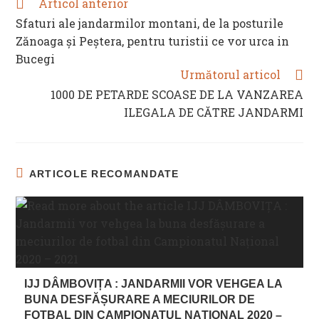
Articol anterior
READ
MORE
Sfaturi ale jandarmilor montani, de la posturile
ARTICLES
Zănoaga și Peștera, pentru turistii ce vor urca in
Bucegi
Următorul articol
1000 DE PETARDE SCOASE DE LA VANZAREA
ILEGALA DE CĂTRE JANDARMI
ARTICOLE RECOMANDATE
IJJ DÂMBOVIȚA : JANDARMII VOR VEHGEA LA
BUNA DESFĂȘURARE A MECIURILOR DE
FOTBAL DIN CAMPIONATUL NAȚIONAL 2020 –