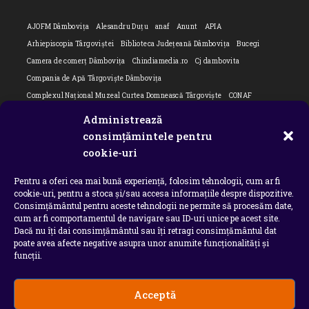
AJOFM Dâmbovița
Alesandru Duțu
anaf
Anunt
APIA
Arhiepiscopia Târgoviștei
Biblioteca Județeană Dâmbovița
Bucegi
Camera de comerț Dâmbovița
Chindiamedia.ro
Cj dambovita
Compania de Apă Târgoviște Dâmbovița
Complexul Național Muzeal Curtea Domnească Târgoviște
CONAF
Cornel Marculescu
Dâmbovița
Editorial
Editorial Cornel Marculescu
Administrează
Editorial literar
Electrica
Flori Bungete
Guvern
consimțămintele pentru
intreruperi energie electrica
ipj dambovita
ISU "Basarab I" Dâmbovița
cookie-uri
ITM Dambovita
JURNAL DE CĂLĂTORIE
Laurențiu Ștefan Szemkovics
Pentru a oferi cea mai bună experiență, folosim tehnologii, cum ar fi
MApN
Ministerul Educației
ministerul sanatatii
Nu-ți uita istoria
cookie-uri, pentru a stoca și/sau accesa informațiile despre dispozitive.
Oana Filip
Prefectura dambovita
Primaria Dragodana
Primaria Lucieni
Consimțământul pentru aceste tehnologii ne permite să procesăm date,
primaria Răzvad
Primaria Ulmi
primăria Târgoviște
PSD Dambovita
cum ar fi comportamentul de navigare sau ID-uri unice pe acest site.
Dacă nu îți dai consimțământul sau îți retragi consimțământul dat
psiholog
Serial
Situatia Covid 19 Dambovita
Situație Covid-19
poate avea afecte negative asupra unor anumite funcționalități și
Universitatea Valahia
funcții.
Acceptă