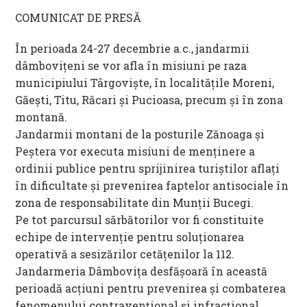
COMUNICAT DE PRESĂ
În perioada 24-27 decembrie a.c., jandarmii
dâmbovițeni se vor afla în misiuni pe raza
municipiului Târgoviște, în localitățile Moreni,
Găești, Titu, Răcari și Pucioasa, precum şi în zona
montană.
Jandarmii montani de la posturile Zănoaga şi
Peștera vor executa misiuni de menţinere a
ordinii publice pentru sprijinirea turiștilor aflați
în dificultate și prevenirea faptelor antisociale în
zona de responsabilitate din Munții Bucegi.
Pe tot parcursul sărbătorilor vor fi constituite
echipe de intervenţie pentru soluţionarea
operativă a sesizărilor cetăţenilor la 112.
Jandarmeria Dâmbovița desfăşoară în această
perioadă acţiuni pentru prevenirea şi combaterea
fenomenului contravenţional şi infracţional