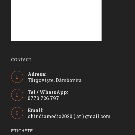
CONTACT
Adresa:
Târgoviște, Dâmbovița
Tel / WhatsApp:
0770 726 797
Opens
Email:
in
chindiamedia2020 ( at ) gmail.com
Opens
your
in
application
your
ETICHETE
applicatio