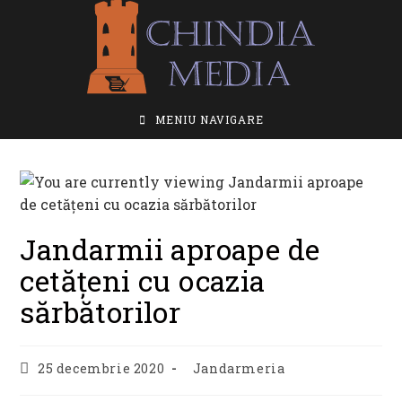
Skip
to
content
MENIU NAVIGARE
Jandarmii aproape de
cetățeni cu ocazia
sărbătorilor
Post
Post
25 decembrie 2020
Jandarmeria
published:
category: