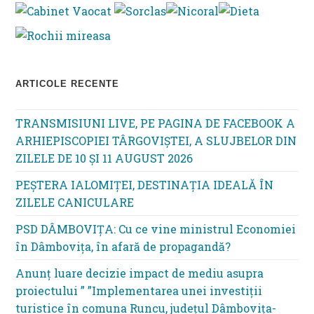
se
pan
ARTICOLE RECENTE
TRANSMISIUNI LIVE, PE PAGINA DE FACEBOOK A
ARHIEPISCOPIEI TÂRGOVIȘTEI, A SLUJBELOR DIN
ZILELE DE 10 ȘI 11 AUGUST 2026
PEȘTERA IALOMIȚEI, DESTINAȚIA IDEALĂ ÎN
ZILELE CANICULARE
PSD DÂMBOVIȚA: Cu ce vine ministrul Economiei
în Dâmbovița, în afară de propagandă?
Anunț luare decizie impact de mediu asupra
proiectului ” ”Implementarea unei investiții
turistice în comuna Runcu, județul Dâmbovița-