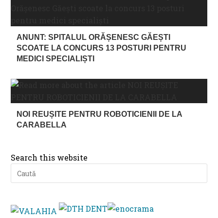
ANUNT: SPITALUL ORĂȘENESC GĂEȘTI
SCOATE LA CONCURS 13 POSTURI PENTRU
MEDICI SPECIALIȘTI
NOI REUȘITE PENTRU ROBOTICIENII DE LA
CARABELLA
Search this website
Pre
Es
to
clo
th