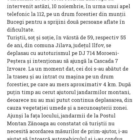
intervenit astăzi, 10 noiembrie, în urma unui apel
telefonic la 112, pe un drum forestier din munții
Bucegi pentru a sprijini două persoane aflate în
dificultate.
Turiștii, soț și soție, în vărstă de 59, respectiv 55
de ani, din comuna Jilava, județul Ilfov, se
deplasau cu autoturismul pe DJ 714 Moroeni-
Peștera și intenționau să ajungă la Cascada 7
Izvoare. La un moment dat, cei doi s-au abătut de
la traseu și au intrat cu mașina pe un drum
forestier, pe care au mers aproximativ 4 km. După
puțin timp au cerut ajutorul jandarmilor montani,
deoarece nu au mai putut continua deplasarea, din
cauza vegetației umede și a necunoașterii zonei.
Ajunşi la faţa locului, jandarmii de la Postul
Montan Zănoaga au constatat că turiștii nu
necesită acordarea măsurilor de prim-ajutor, i-au
ajutat să întoarcă autovehiculul și i-au condus