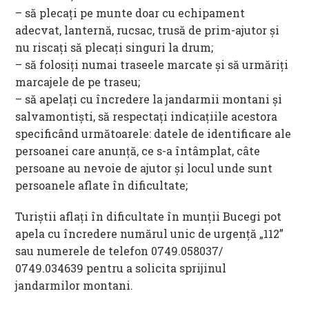
– să plecați pe munte doar cu echipament
adecvat, lanternă, rucsac, trusă de prim-ajutor și
nu riscaţi să plecaţi singuri la drum;
– să folosiţi numai traseele marcate și să urmăriţi
marcajele de pe traseu;
– să apelaţi cu încredere la jandarmii montani şi
salvamontiști, să respectaţi indicaţiile acestora
specificând următoarele: datele de identificare ale
persoanei care anunţă, ce s-a întâmplat, câte
persoane au nevoie de ajutor şi locul unde sunt
persoanele aflate în dificultate;
Turiştii aflaţi în dificultate în munții Bucegi pot
apela cu încredere numărul unic de urgenţă „112”
sau numerele de telefon 0749.058037/
0749.034639 pentru a solicita sprijinul
jandarmilor montani.