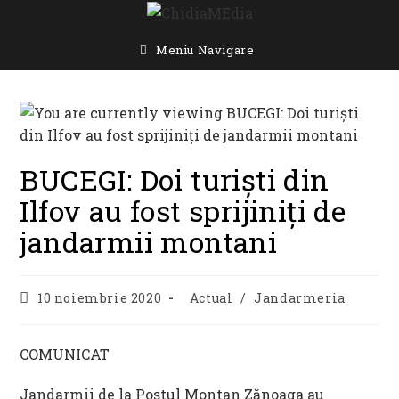
Skip
to
content
Meniu Navigare
BUCEGI: Doi turiști din
Ilfov au fost sprijiniți de
jandarmii montani
Post
Post
10 noiembrie 2020
Actual
/
Jandarmeria
published:
category:
COMUNICAT
Jandarmii de la Postul Montan Zănoaga au