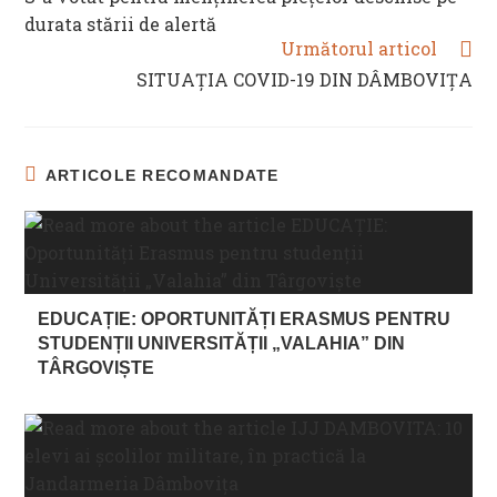
ARTICLES
durata stării de alertă
Următorul articol
SITUAȚIA COVID-19 DIN DÂMBOVIȚA
ARTICOLE RECOMANDATE
EDUCAȚIE: OPORTUNITĂȚI ERASMUS PENTRU
STUDENȚII UNIVERSITĂȚII „VALAHIA” DIN
TÂRGOVIȘTE