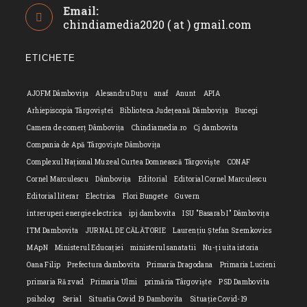
Email:
in
chindiamedia2020 ( at ) gmail.com
Opens
your
in
application
your
ETICHETE
applicatio
AJOFM Dâmbovița
Alesandru Duțu
anaf
Anunt
APIA
Arhiepiscopia Târgoviștei
Biblioteca Județeană Dâmbovița
Bucegi
Camera de comerț Dâmbovița
Chindiamedia.ro
Cj dambovita
Compania de Apă Târgoviște Dâmbovița
Complexul Național Muzeal Curtea Domnească Târgoviște
CONAF
Cornel Marculescu
Dâmbovița
Editorial
Editorial Cornel Marculescu
Editorial literar
Electrica
Flori Bungete
Guvern
intreruperi energie electrica
ipj dambovita
ISU "Basarab I" Dâmbovița
ITM Dambovita
JURNAL DE CĂLĂTORIE
Laurențiu Ștefan Szemkovics
MApN
Ministerul Educației
ministerul sanatatii
Nu-ți uita istoria
Oana Filip
Prefectura dambovita
Primaria Dragodana
Primaria Lucieni
primaria Răzvad
Primaria Ulmi
primăria Târgoviște
PSD Dambovita
psiholog
Serial
Situatia Covid 19 Dambovita
Situație Covid-19