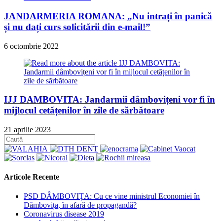
JANDARMERIA ROMANA: „Nu intrați în panică
și nu dați curs solicitării din e-mail!”
6 octombrie 2022
IJJ DAMBOVITA: Jandarmii dâmbovițeni vor fi în
mijlocul cetățenilor în zile de sărbătoare
21 aprilie 2023
Articole Recente
PSD DÂMBOVIȚA: Cu ce vine ministrul Economiei în
Dâmbovița, în afară de propagandă?
Coronavirus disease 2019