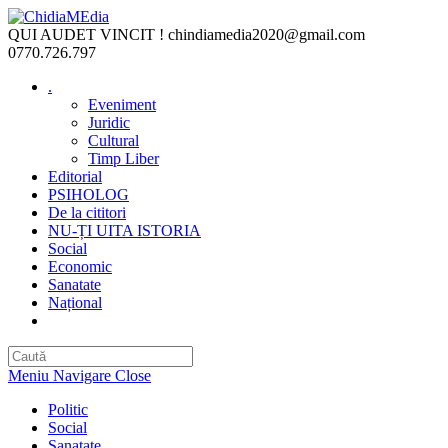
Skip
to
QUI AUDET VINCIT !
chindiamedia2020@gmail.com
content
0770.726.797
.
Eveniment
Juridic
Cultural
Timp Liber
Editorial
PSIHOLOG
De la cititori
NU-ȚI UITA ISTORIA
Social
Economic
Sanatate
Național
Toggle
website
search
Meniu Navigare
Close
Politic
Social
Sanatate