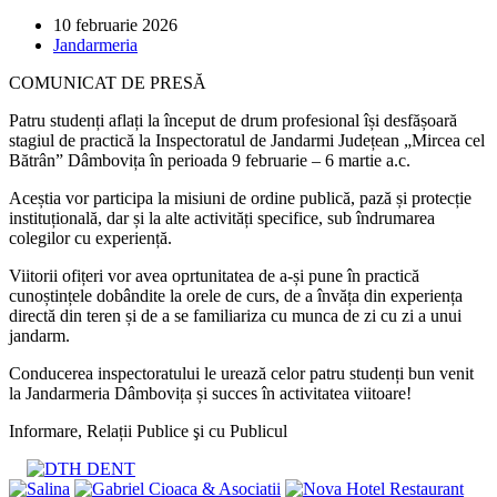
Post
10 februarie 2026
published:
Post
Jandarmeria
category:
COMUNICAT DE PRESĂ
Patru studenți aflați la început de drum profesional își desfășoară
stagiul de practică la Inspectoratul de Jandarmi Județean „Mircea cel
Bătrân” Dâmbovița în perioada 9 februarie – 6 martie a.c.
Aceștia vor participa la misiuni de ordine publică, pază și protecție
instituțională, dar și la alte activități specifice, sub îndrumarea
colegilor cu experiență.
Viitorii ofițeri vor avea oprtunitatea de a-și pune în practică
cunoștințele dobândite la orele de curs, de a învăța din experiența
directă din teren și de a se familiariza cu munca de zi cu zi a unui
jandarm.
Conducerea inspectoratului le urează celor patru studenți bun venit
la Jandarmeria Dâmbovița și succes în activitatea viitoare!
Informare, Relații Publice şi cu Publicul