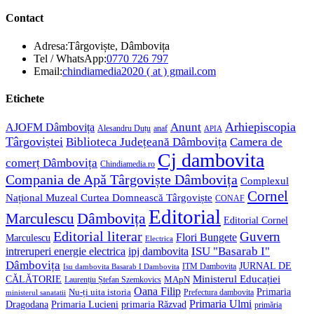
Contact
Adresa:
Târgoviște, Dâmbovița
Opens
Tel / WhatsApp:
0770 726 797
in
Opens
Email:
chindiamedia2020 ( at ) gmail.com
your
in
application
your
Etichete
application
Anunt
Arhiepiscopia
AJOFM Dâmbovița
Alesandru Duțu
anaf
APIA
Târgoviștei
Biblioteca Județeană Dâmbovița
Camera de
Cj dambovita
comerț Dâmbovița
Chindiamedia.ro
Compania de Apă Târgoviște Dâmbovița
Complexul
Cornel
Național Muzeal Curtea Domnească Târgoviște
CONAF
Editorial
Dâmbovița
Marculescu
Editorial Cornel
Editorial literar
Guvern
Flori Bungete
Marculescu
Electrica
ISU "Basarab I"
intreruperi energie electrica
ipj dambovita
Dâmbovița
JURNAL DE
ITM Dambovita
Isu dambovita Basarab I Dambovita
Ministerul Educației
CĂLĂTORIE
MApN
Laurențiu Ștefan Szemkovics
Oana Filip
Primaria
Nu-ți uita istoria
ministerul sanatatii
Prefectura dambovita
Primaria Ulmi
Primaria Lucieni
primaria Răzvad
Dragodana
primăria