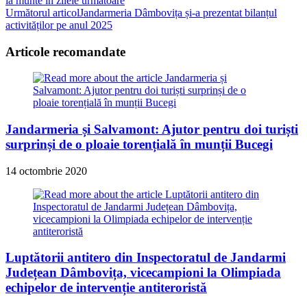
la munte în zilele următoare
articles
Următorul articol
Jandarmeria Dâmbovița și-a prezentat bilanțul
activităților pe anul 2025
Articole recomandate
Jandarmeria și Salvamont: Ajutor pentru doi turiști
surprinși de o ploaie torențială în munții Bucegi
14 octombrie 2020
Luptătorii antitero din Inspectoratul de Jandarmi
Județean Dâmbovița, vicecampioni la Olimpiada
echipelor de intervenție antiteroristă