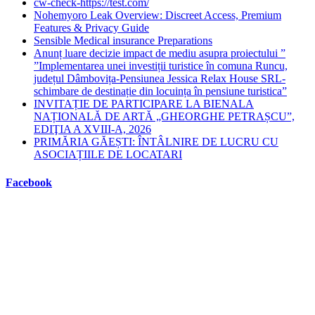
cw-check-https://test.com/
Nohemyoro Leak Overview: Discreet Access, Premium
Features & Privacy Guide
Sensible Medical insurance Preparations
Anunț luare decizie impact de mediu asupra proiectului ”
”Implementarea unei investiții turistice în comuna Runcu,
județul Dâmbovița-Pensiunea Jessica Relax House SRL-
schimbare de destinație din locuința în pensiune turistica”
INVITAȚIE DE PARTICIPARE LA BIENALA
NAȚIONALĂ DE ARTĂ „GHEORGHE PETRAȘCU”,
EDIŢIA A XVIII-A, 2026
PRIMĂRIA GĂEȘTI: ÎNTÂLNIRE DE LUCRU CU
ASOCIAȚIILE DE LOCATARI
Facebook